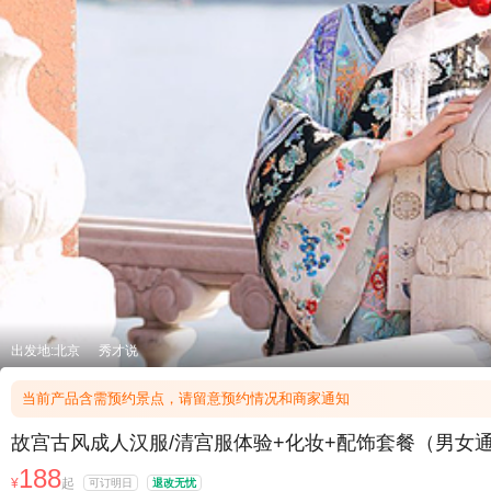
出发地:北京
秀才说
当前产品含需预约景点，请留意预约情况和商家通知
故宫古风成人汉服/清宫服体验+化妆+配饰套餐（男女
188
¥
起
可订明日
退改无忧