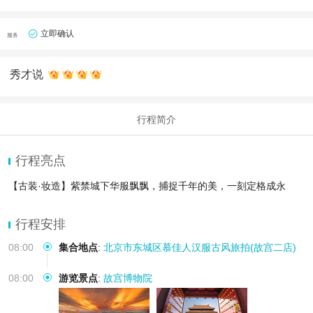
立即确认
服务
秀才说
行程简介
行程亮点
【古装·妆造】紫禁城下华服飘飘，捕捉千年的美，一刻定格成永
行程安排
08:00
集合地点
:
北京市东城区慕佳人汉服古风旅拍(故宫二店)
08:00
游览景点
:
故宫博物院