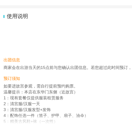
使用说明
出团信息
商家会在出游当天的15点前与您确认出团信息。若您超过此时间预订，则工作
预订须知
如要进故宫参观，需自行提前预约购票。
温馨提示：本店在东华门东侧（近故宫）
1：现有套餐仅提供服装租赁服务
2：清宫服/汉服一天
3：清宫服/汉服发型+发饰
4：配饰任选一件（笛子、护甲、扇子、油伞）
5：精美古风鞋+袜（一次性）
查看
《工商执照信息》
《特许经营许可证信息》