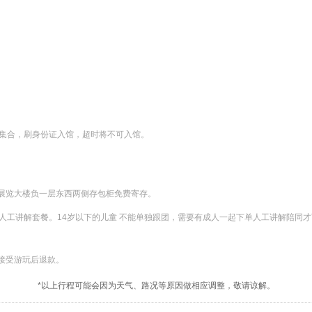
集合，刷身份证入馆，超时将不可入馆。

展览大楼负一层东西两侧存包柜免费寄存。

预定人工讲解套餐。14岁以下的儿童 不能单独跟团，需要有成人一起下单人工讲解陪同
接受游玩后退款。
*以上行程可能会因为天气、路况等原因做相应调整，敬请谅解。