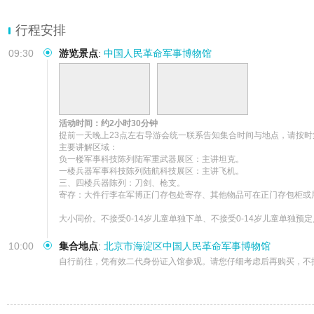
行程安排
09:30
游览景点
:
中国人民革命军事博物馆
活动时间：约2小时30分钟
提前一天晚上23点左右导游会统一联系告知集合时间与地点，请按时
主要讲解区域：

负一楼军事科技陈列陆军重武器展区：主讲坦克。

一楼兵器军事科技陈列陆航科技展区：主讲飞机。

三、四楼兵器陈列：刀剑、枪支。

寄存：大件行李在军博正门存包处寄存、其他物品可在正门存包柜或
大小同价。不接受0-14岁儿童单独下单、不接受0-14岁儿童单独
10:00
集合地点
:
北京市海淀区中国人民革命军事博物馆
自行前往，凭有效二代身份证入馆参观。请您仔细考虑后再购买，不