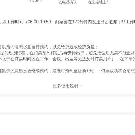
或电话确认
在指定地上车
时间（06:00-19:59）商家会在120分钟内发送出团通知；非工作时间
可以预约请您尽量自行预约，以免给您造成经济负担；
以提前规划行程，在门票预约好以后再安排出行，避免抵达后无票不能正
不限于在订票时间因在工作、会议、出差等无法及时订票用户），在下单
遵循您的意愿是否继续预约，最晚可预约至提前1天）；订票成功将会给您
全额退款即可，敬请知悉。
更多使用说明

短信，此短信为在去哪儿网平台下单成功并非门票预约成功，具体出票是否
默认提供预约服务，未成功可选择改签其他日期出行或全额退款。
需集合。
动（如跳伞、潜水、滑雪等）前，请务必仔细阅读
《风险提示》
。
制定
《去哪儿网旅游安全手册》
，请您认真阅读并切实遵守。
感谢您的理解。