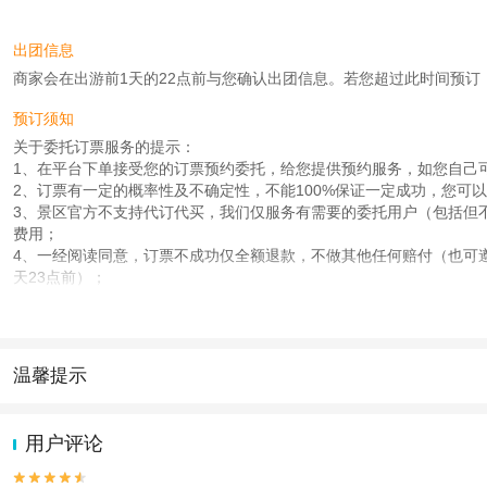
出团信息
商家会在出游前1天的22点前与您确认出团信息。若您超过此时间预订，则工作
预订须知
关于委托订票服务的提示：
1、在平台下单接受您的订票预约委托，给您提供预约服务，如您自己
2、订票有一定的概率性及不确定性，不能100%保证一定成功，您可
3、景区官方不支持代订代买，我们仅服务有需要的委托用户（包括但
费用；
4、一经阅读同意，订票不成功仅全额退款，不做其他任何赔付（也可
天23点前）；
5、以上内容请您务必仔细阅读，同意即可安排帮您预约，不同意申请
6、 本产品为含自助语音导览，在您下单后平台会立即发送下单成功
7、本产品 提供免费预约门票服务，门票为免费，未收取任何费用，
8、 门票预约成功后会发送语音讲解短信，按预约时间段自行参观，无
温馨提示
9、 感应式语音导览为手机 app 讲解，需要自行准备耳机
1.去哪儿网提醒您注意人身安全，参加有一定危险性的室内或户外活
使用说明
2.为普及旅游安全知识及旅游文明公约，使您的旅程顺利圆满完成，特
用户评论
1、凭身份证入园，未携带身份证造成无法入园自行承担损失。
2、请按预约时间段入园，错过时间段不可入园，造成损失敬请自理，

