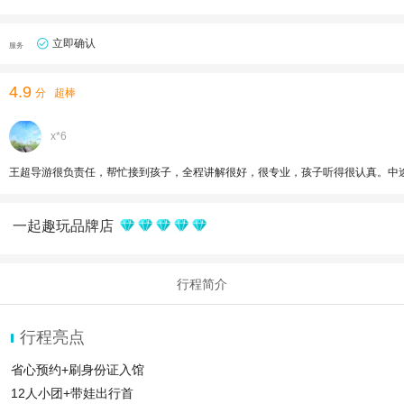
立即确认
服务
4.9
分
超棒
x*6
王超导游很负责任，帮忙接到孩子，全程讲解很好，很专业，孩子听得很认真。中
一起趣玩品牌店
行程简介
行程亮点
省心预约+刷身份证入馆
12人小团+带娃出行首