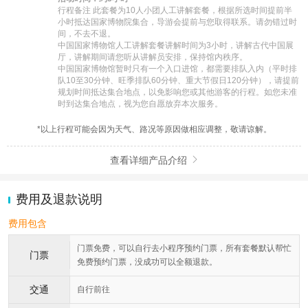
行程备注 此套餐为10人小团人工讲解套餐，根据所选时间提前半
小时抵达国家博物院集合，导游会提前与您取得联系。请勿错过时
间，不去不退。

中国国家博物馆人工讲解套餐讲解时间为3小时，讲解古代中国展
厅，讲解期间请您听从讲解员安排，保持馆内秩序。

中国国家博物馆暂时只有一个入口进馆，都需要排队入内（平时排
队10至30分钟、旺季排队60分钟、重大节假日120分钟），请提前
规划时间抵达集合地点，以免影响您或其他游客的行程。如您未准
时到达集合地点，视为您自愿放弃本次服务。
*以上行程可能会因为天气、路况等原因做相应调整，敬请谅解。
查看详细产品介绍

费用及退款说明
费用包含
门票免费，可以自行去小程序预约门票，所有套餐默认帮忙
门票
免费预约门票，没成功可以全额退款。
交通
自行前往