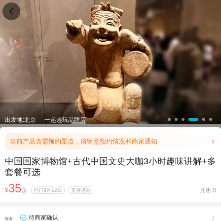

出发地:北京
一起趣玩品牌店
当前产品含需预约景点，请留意预约情况和商家通知

中国国家博物馆+古代中国文史大咖3小时趣味讲解+多
套餐可选
35
¥
起
月售:0
可订8月12日
支持退款
待商家确认

服务