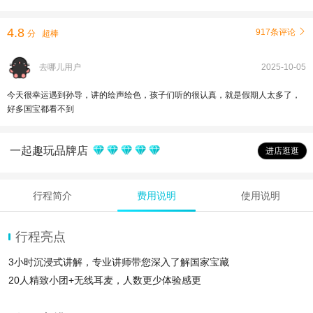
4.8
917条评论

分
超棒
去哪儿用户
2025-10-05
今天很幸运遇到孙导，讲的绘声绘色，孩子们听的很认真，就是假期人太多了，
好多国宝都看不到
一起趣玩品牌店
进店逛逛
行程简介
费用说明
使用说明
行程亮点
3小时沉浸式讲解，专业讲师带您深入了解国家宝藏
20人精致小团+无线耳麦，人数更少体验感更