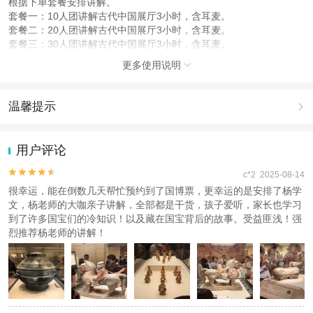
根据下单套餐安排讲解。
套餐一：10人团讲解古代中国展厅3小时，含耳麦。
套餐二：20人团讲解古代中国展厅3小时，含耳麦。
套餐三：30人团讲解古代中国展厅3小时，含耳麦。
套餐四：为中国国家博物馆电子导览，需要自备耳机。
更多使用说明

请按需下单。
使用说明
温馨提示

1、本产品为人工深度讲解服务（团队式散拼团一对多讲解，并非一
对一讲解服务）/电子导览，两种讲解模式可自选，中国国家博物馆执
1.去哪儿网提醒您注意人身安全，参加有一定危险性的室内或户外活
行实名免费预约参观，自己可在中国国家博物馆小程序进行免费预
动（如跳伞、潜水、滑雪等）前，请务必仔细阅读
《风险提示》
。
用户评论
约，寒暑假、节假日等旺季若未能预约成功，会在出发前一天22点前
2.为普及旅游安全知识及旅游文明公约，使您的旅程顺利圆满完成，
联系您办理退改。
特制定
《去哪儿网旅游安全手册》
，请您认真阅读并切实遵守。


c*2 2025-08-14
2、请准确填写出行人身份证件号码，并在出行时【携带有效身份证
很幸运，能在倒数几天帮忙预约到了国博票，更幸运的是安排了杨学
件】，如果您有未办理身份证的儿童同行，同行儿童无论多大年龄，
文，杨老师的大咖亲子讲解，全部都是干货，孩子爱听，家长也学习
同样需要预约并凭身份证原件或户口本原件入馆。若因个人填写有误
到了许多国宝们的冷知识！以及藏在国宝背后的故事。受益匪浅！强
或末携带有效证件导致无法参观，费用不退。
烈推荐杨老师的讲解！
3、本产品套餐一为10人团人工讲解：主要讲解古代中国展馆，讲解
时间约3小时。集合后，每人领取一个无线耳麦，请检查是否完好，
并正确使用，如因个人原因损坏请实价赔偿，感谢配合理解；套餐二
为20人团人工讲解：主要讲解古代中国展馆，讲解时间约3小时。集
合后，每人领取一个无线耳麦，请检查是否完好，并正确使用，如因
个人原因损坏请实价赔偿，感谢配合理解。套餐四：为中国国家博物