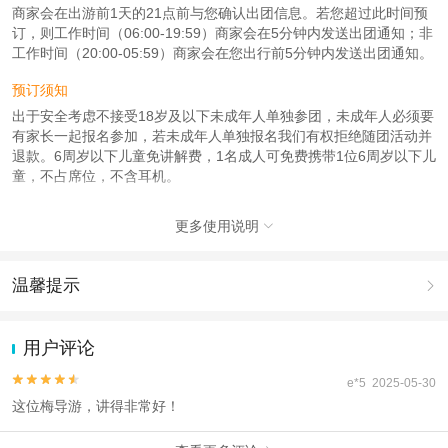
商家会在出游前1天的21点前与您确认出团信息。若您超过此时间预
订，则工作时间（06:00-19:59）商家会在5分钟内发送出团通知；非
工作时间（20:00-05:59）商家会在您出行前5分钟内发送出团通知。
预订须知
出于安全考虑不接受18岁及以下未成年人单独参团，未成年人必须要
有家长一起报名参加，若未成年人单独报名我们有权拒绝随团活动并
退款。6周岁以下儿童免讲解费，1名成人可免费携带1位6周岁以下儿
童，不占席位，不含耳机。
使用说明
更多使用说明

下单成功后，工作人员会在您出行前一天的21：00前，以来电/短信
的方式告知您集合时间、集合地址等信息，请您注意查收；
【使用方法】请您按照集合时间到达集合地址，集合使用；
温馨提示

【集合时间】具体以工作人员短信告知您的集合时间为准；
【集合地址】故宫博物院门口（具体以工作人员短信告知您的集合地
1.去哪儿网提醒您注意人身安全，参加有一定危险性的室内或户外活
址为准）。
动（如跳伞、潜水、滑雪等）前，请务必仔细阅读
《风险提示》
。
用户评论
【团队人数】40人大团。
2.为普及旅游安全知识及旅游文明公约，使您的旅程顺利圆满完成，
【拼团迟到规则】因游客自身原因造成迟到的，为保证其他按时参加
特制定
《去哪儿网旅游安全手册》
，请您认真阅读并切实遵守。


e*5 2025-05-30
的参观者的利益以及后续团队顺利进行，讲师不会补时补讲缺失部
这位梅导游，讲得非常好！
分，因此游客参观当天一定要按时集中，迟到后进入景区自行跟讲师
联系跟团队汇合；因自身原因，无法参行程请及时告知讲师，费用不