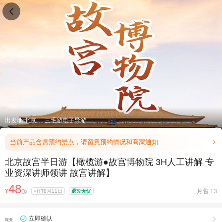

出发地:北京
三毛游电子导游
当前产品含需预约景点，请留意预约情况和商家通知

北京故宫半日游【橄榄游●故宫博物院 3H人工讲解 专
业资深讲师领讲 故宫讲解】
48
¥
起
月售:13
可订8月11日
退改无忧
立即确认

服务