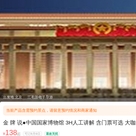
出发地:北京
三毛游电子导游
当前产品含需预约景点，请留意预约情况和商家通知
金 牌 说●中国国家博物馆 3H人工讲解 含门票可选 
138
¥
起
可订8月9日
退改无忧