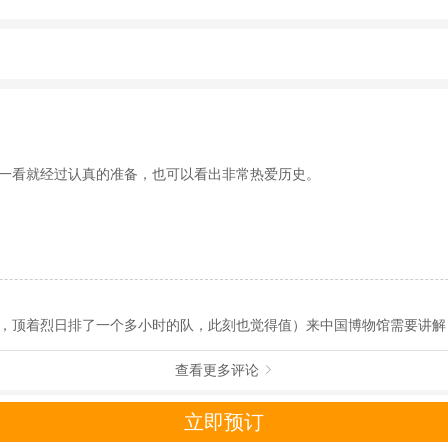
为准）。
参观者的利益以及后续团队顺利进行，讲师不会补时补讲缺失部分，因此
动（如跳伞、潜水、滑雪等）前，请务必仔细阅读
《风险提示》
。
制定
《去哪儿网旅游安全手册》
，请您认真阅读并切实遵守。
前1天18点后，您可能无法直接下单第二天的行程。如在出发前1天18点
方可进馆开展讲解活动。如果国博批准了我们的讲解证，我们将为您提供馆
一看就经过认真的准备，也可以看出非常热爱历史。
能申请到讲解证，介意慎拍。
了我们相关名额，需按照合同履约收取一定的损失。
，顶着烈日排了一个多小时的队，此刻也觉得值）来中国博物馆需要讲解
查看更多评论

立即预订