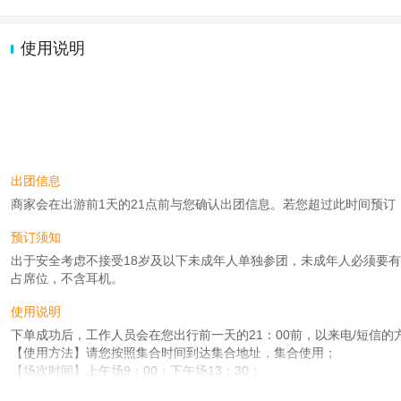
使用说明
出团信息
商家会在出游前1天的21点前与您确认出团信息。若您超过此时间预订，则工
预订须知
出于安全考虑不接受18岁及以下未成年人单独参团，未成年人必须要有
占席位，不含耳机。
使用说明
下单成功后，工作人员会在您出行前一天的21：00前，以来电/短信
【使用方法】请您按照集合时间到达集合地址，集合使用；
【场次时间】上午场9：00；下午场13：30；
【集合时间】具体以工作人员短信告知您的集合时间为准；