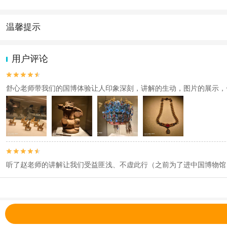
【集合地址】国家博物馆门口（具体以工作人员短信告知您的集合地址
【拼团迟到规则】因游客自身原因造成迟到的，为保证其他按时参加的
汇合；因自身原因，无法参行程请及时告知讲师，费用不退。
温馨提示
产品说明
1.去哪儿网提醒您注意人身安全，参加有一定危险性的室内或户外活
2.为普及旅游安全知识及旅游文明公约，使您的旅程顺利圆满完成，特
【报名须知】
用户评论
1.拼团产品至少2人报名成团，不成团给您无损退款。部分产品在出行


2.国家博物馆现对旅游团队实行预申请讲解证制度，申请讲解证通过
舒心老师带我们的国博体验让人印象深刻，讲解的生动，图片的展示，
是否通过视国博当天的申请情况而定，人工无法干预，不保证每个团都
3.讲解证申报成功后，如您退单，或调整出游时间场次等，因您占用
查看
《工商执照信息》
《特许经营许可证信息》


听了赵老师的讲解让我们受益匪浅、不虚此行（之前为了进中国博物馆