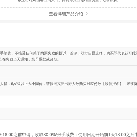
*以上行程可能会因为天气、路况等原因做相应调整，敬请谅解。
查看详细产品介绍

手续费，不接受任何关于约票失败的投诉、差评，双方自愿选择，购买即代表认可此约
会在失败当天通知，给予退款或改期。
人群，6岁或以上大小同价，请按照实际出游人数购买对应份数【诚信报名】，若实际
8:00之前申请，收取30.0%/张手续费；使用日期开始前1天18:00之