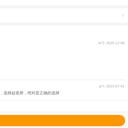
游客参观当天一定要按时集中，迟到后进入景区自行跟讲师联系跟团队

后，或出行当天临时加入，请与客服联系处理。
m*3 2025-12-06
内人工讲解;如果国博没有批准，我们给您安排无损退款或者改期出行。
g*n 2023-07-01
，选择赵老师，绝对是正确的选择