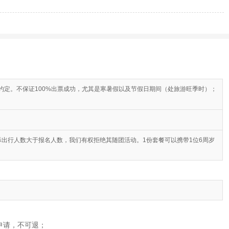
定。不保证100%出票成功，尤其是寒暑假以及节假日期间（处旅游旺季时）；
出行人数大于报名人数，我们有权拒绝其随团活动。1份套餐可以携带1位6周岁
后申请，不可退；