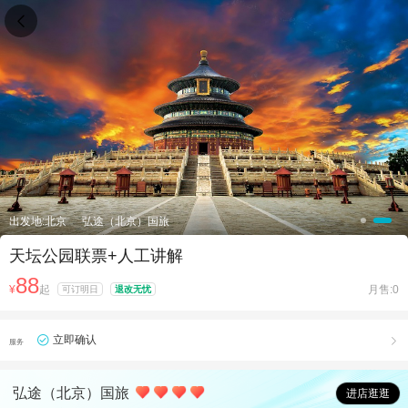

出发地:北京
弘途（北京）国旅
天坛公园联票+人工讲解
88
¥
起
月售:0
可订明日
退改无忧
立即确认

服务
弘途（北京）国旅
进店逛逛