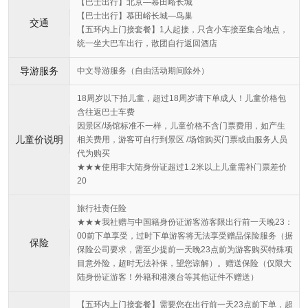
【巴士出行】北京—慕田峪长城
【巴士出行】慕田峪长城—鸟巢
交通
【五环内上门接套餐】1人起接，只含小车接至集合地点，
统一坐大巴车出行，散团自行返回酒店
导游服务
中文导游服务（自由活动期间除外）
18周岁以下拍儿童，超过18周岁请下单成人！儿童价格包
含往返巴士车费
因景区/场馆标准不一样，儿童价格不含门票费用，如产生
儿童价说明
相关费用，游客可自行到景区 /场馆购买门票或由服务人员
代为购买
★★★使用非大陆身份证超过1.2米以上儿童需补门票差价
20
旅行社责任险
★★★我社赠与中国籍身份证游客游客限出行前一天晚23：
00前下单享受，过时下单游客将无法享受赠品保险服务（据
保险
保险公司要求，需至少提前一天晚23点前为游客购买特殊项
目意外险，超时无法补保，望您谅解）。赠送保险（仅限大
陆身份证游客！外籍和港澳台等其他证件不赠送）
【五环内上门接套餐】需要您在出行前一天23点前下单，超