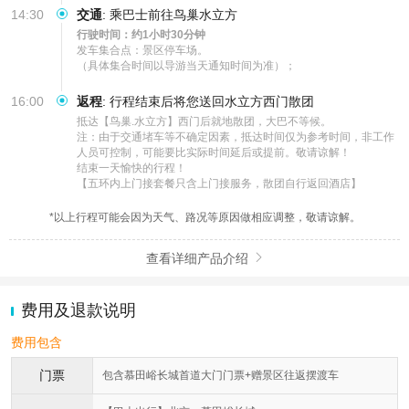
14:30
交通
:
乘巴士前往鸟巢水立方
行驶时间：约1小时30分钟
发车集合点：景区停车场。

（具体集合时间以导游当天通知时间为准）；
16:00
返程
:
行程结束后将您送回水立方西门散团
抵达【鸟巢.水立方】西门后就地散团，大巴不等候。

注：由于交通堵车等不确定因素，抵达时间仅为参考时间，非工作
人员可控制，可能要比实际时间延后或提前。敬请谅解！

结束一天愉快的行程！

【五环内上门接套餐只含上门接服务，散团自行返回酒店】
*以上行程可能会因为天气、路况等原因做相应调整，敬请谅解。
查看详细产品介绍

费用及退款说明
费用包含
门票
包含慕田峪长城首道大门门票+赠景区往返摆渡车