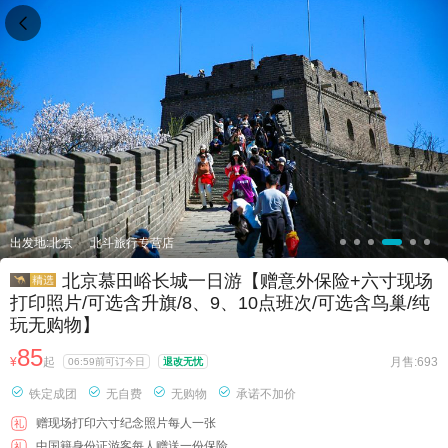

出发地:北京
北斗旅行专营店
北京慕田峪长城一日游【赠意外保险+六寸现场
打印照片/可选含升旗/8、9、10点班次/可选含鸟巢/纯
玩无购物】
85
¥
起
月售:693
06:59前可订今日
退改无忧




铁定成团
无自费
无购物
承诺不加价
赠现场打印六寸纪念照片每人一张
礼
中国籍身份证游客每人赠送一份保险
礼