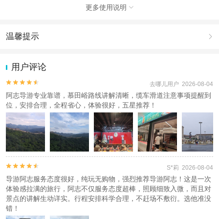
第3步 准备出发，出行当日，请准时在您选择的上车地点集合，凭预
更多使用说明

订时填写的联系人信息参团
使用说明
温馨提示

1、关于咨询问题：如有问题可以咨询客服，如果没有问题，无需咨
询可直接下单；
1.去哪儿网提醒您注意人身安全，参加有一定危险性的室内或户外活
2、关于联系问题：下单付款成功后，工作人员会于出行前1日21:00
动（如跳伞、潜水、滑雪等）前，请务必仔细阅读
《风险提示》
。
用户评论
前以电话或短信形式与您确认集合时间和地点，请务必保证预留的手
2.为普及旅游安全知识及旅游文明公约，使您的旅程顺利圆满完成，
机号畅通（节假日或晚于21：00下单的情况下，可能延后至
特制定
《去哪儿网旅游安全手册》
，请您认真阅读并切实遵守。


去哪儿用户 2026-08-04
23:30）。超出时间范围请您联系客服！
阿志导游专业靠谱，慕田峪路线讲解清晰，缆车滑道注意事项提醒到
位，安排合理，全程省心，体验很好，五星推荐！
产品说明
此套餐包含往返交通+门票+导游讲解+往返摆渡车
人群说明
1、老人以及学生按成人报名有优惠可退，联系在线客服差价，外籍
1.2米以上如果产生门票需补门票费用；请携带好相应证件上车后交


S*莉 2026-08-04
给导游，如未出示则无退差；
导游阿志服务态度很好，纯玩无购物，强烈推荐导游阿志！这是一次
2、按照旅游局规定，儿童参团，儿童必须占座位，无论大小；
体验感拉满的旅行，阿志不仅服务态度超棒，照顾细致入微，而且对
3、特殊人群（军官、残疾人等），请携带好相应证件上车后交给导
景点的讲解生动详实。行程安排科学合理，不赶场不敷衍。选他准没
游；
错！
4、博士、硕士、研究生等大学以上学历，景点无任何优惠政策，请