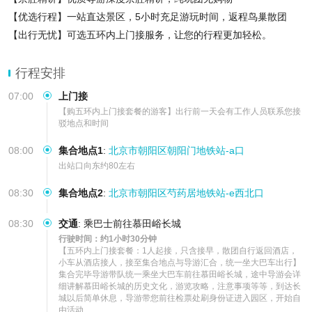
【优选行程】一站直达景区，5小时充足游玩时间，返程鸟巢散团
【出行无忧】可选五环内上门接服务，让您的行程更加轻松。
【超值赠送】中国身份证游客每人赠送一份意外保
行程安排
07:00
上门接
【购五环内上门接套餐的游客】出行前一天会有工作人员联系您接
驳地点和时间
08:00
集合地点1
:
北京市朝阳区朝阳门地铁站-a口
出站口向东约80左右
08:30
集合地点2
:
北京市朝阳区芍药居地铁站-e西北口
08:30
交通
:
乘巴士前往慕田峪长城
行驶时间：约1小时30分钟
【五环内上门接套餐：1人起接，只含接早，散团自行返回酒店，
小车从酒店接人，接至集合地点与导游汇合，统一坐大巴车出行】

集合完毕导游带队统一乘坐大巴车前往慕田峪长城，途中导游会详
细讲解慕田峪长城的历史文化，游览攻略，注意事项等等，到达长
城以后简单休息，导游带您前往检票处刷身份证进入园区，开始自
由活动