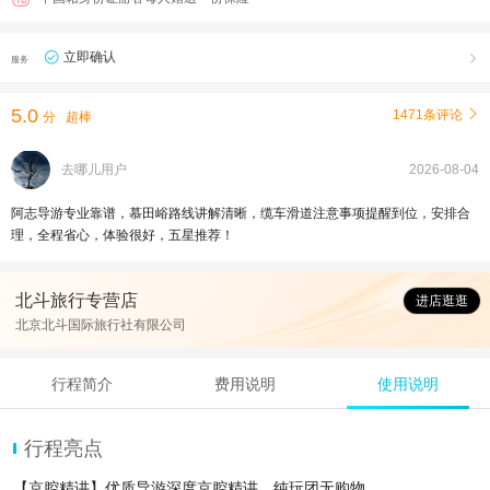
立即确认

服务
5.0
1471条评论

分
超棒
去哪儿用户
2026-08-04
阿志导游专业靠谱，慕田峪路线讲解清晰，缆车滑道注意事项提醒到位，安排合
理，全程省心，体验很好，五星推荐！
北斗旅行专营店
进店逛逛
北京北斗国际旅行社有限公司
行程简介
费用说明
使用说明
行程亮点
【京腔精讲】优质导游深度京腔精讲，纯玩团无购物