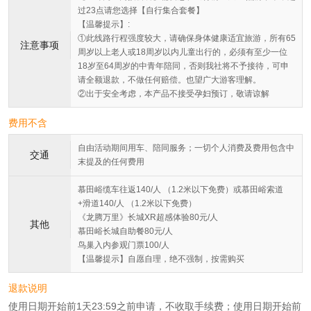
过23点请您选择【自行集合套餐】
【温馨提示】:
①此线路行程强度较大，请确保身体健康适宜旅游，所有65
注意事项
周岁以上老人或18周岁以内儿童出行的，必须有至少一位
18岁至64周岁的中青年陪同，否则我社将不予接待，可申
请全额退款，不做任何赔偿。也望广大游客理解。
②出于安全考虑，本产品不接受孕妇预订，敬请谅解
费用不含
自由活动期间用车、陪同服务；一切个人消费及费用包含中
交通
末提及的任何费用
慕田峪缆车往返140/人 （1.2米以下免费）或慕田峪索道
+滑道140/人 （1.2米以下免费）
《龙腾万里》长城XR超感体验80元/人
其他
慕田峪长城自助餐80元/人
鸟巢入内参观门票100/人
【温馨提示】自愿自理，绝不强制，按需购买
退款说明
使用日期开始前1天23:59之前申请，不收取手续费；使用日期开始前