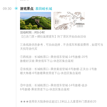
09:30
游览景点
:
慕田峪长城
活动时间：约5小时
【已含门票＋赠往返摆渡车】到了景区开始自由活动

三条线路供您参考，可自由选择，不含缆车和索道费用，如需可当
天找导游代买

①西线游：长城检票口--乘坐缆车登城-14号敌楼-20号

敌楼好汉坡-乘坐缆车下山-休息区集合返程

②东线游：长城检票口--乘坐索道登城-6号敌楼-正关台-1号敌

楼大角楼-6号敌楼乘坐滑道下山-休息区集合返程

③中连线：长城检票口--乘坐缆车登城-14号敌楼-徒步

6号敌楼-乘坐滑道下山-休息区集合返程

★★★使用非大陆身份证超过1.2米以上儿童需补门票差价20