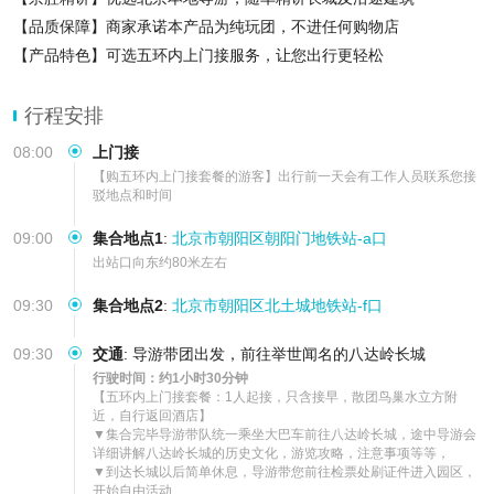
【品质保障】商家承诺本产品为纯玩团，不进任何购物店
【产品特色】可选五环内上门接服务，让您出行更轻松
【超值赠送】每人赠送一份意外险，为您的行程保价护
行程安排
08:00
上门接
【购五环内上门接套餐的游客】出行前一天会有工作人员联系您接
驳地点和时间
09:00
集合地点1
:
北京市朝阳区朝阳门地铁站-a口
出站口向东约80米左右
09:30
集合地点2
:
北京市朝阳区北土城地铁站-f口
09:30
交通
:
导游带团出发，前往举世闻名的八达岭长城
行驶时间：约1小时30分钟
【五环内上门接套餐：1人起接，只含接早，散团鸟巢水立方附
近，自行返回酒店】

▼集合完毕导游带队统一乘坐大巴车前往八达岭长城，途中导游会
详细讲解八达岭长城的历史文化，游览攻略，注意事项等等，

▼到达长城以后简单休息，导游带您前往检票处刷证件进入园区，
开始自由活动