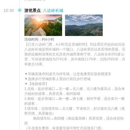
10:30
游览景点
:
八达岭长城
活动时间：约4小时
【已含八达岭门票，4小时充足登城时间】 到达景区开始自由活动

八达岭长城是明长城的一个隘口。八达岭景区以其宏伟的景观、完
善的设施和深厚的文化历史内涵而著称于世。八达岭全长650多公
里，可供游览地段为3741米，其中南段1176米，北段2565米，共
有敌台16座。 

▼车辆直接停到滚天沟停车场，让您免乘景区双程摆渡车

▼选择步行登城的客人需自行前往步行登城

▼【线路推荐】

1.北线：徒步登城口→北一楼→北八楼，北八楼为最高点，适合体
力较好的游客，风景优美，相对陡峭

2.南线：徒步登城口→南一楼→南七楼，相对平缓，适合体力一般
的游客，

3.缆车线：北段缆车站→北七楼，节省体力，好汉坡在北八楼（视
野开阔，风景极佳）

          南段缆车站→南四楼（南边最高峰）风景优美，适合休息拍
照

（不含缆车费用，有需要导游可帮忙代买缆车门票）
