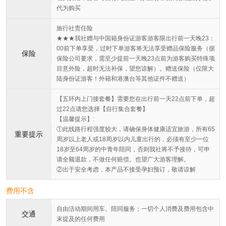
代为购买
旅行社责任险
★★★我社赠与中国籍身份证游客游客限出行前一天晚23：
00前下单享受，过时下单游客将无法享受赠品保险服务（据
保险
保险公司要求，需至少提前一天晚23点前为游客购买特殊项
目意外险，超时无法补保，望您谅解）。赠送保险（仅限大
陆身份证游客！外籍和港澳台等其他证件不赠送）
【五环内上门接套餐】需要您在出行前一天22点前下单，超
过22点请您选择【自行集合套餐】
【温馨提示】:
①此线路行程强度较大，请确保身体健康适宜旅游，所有65
重要提示
周岁以上老人或18周岁以内儿童出行的，必须有至少一位
18岁至64周岁的中青年陪同，否则我社将不予接待，可申
请全额退款，不做任何赔偿。也望广大游客理解。
②出于安全考虑，本产品不接受孕妇预订，敬请谅解
费用不含
自由活动期间用车、陪同服务；一切个人消费及费用包含中
交通
末提及的任何费用