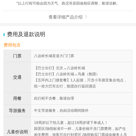
*以上行程可能会因为天气、路况等原因做相应调整，敬请谅解。
查看详细产品介绍

费用及退款说明
费用包含
门票
八达岭长城首道大门门票
【巴士出行】北京→八达岭长城
【巴士出行】八达岭长城→鸟巢（散团）
交通
【五环内上门接套餐】1人起接，只含小车接至集合地点，
统一坐大巴车出行，散团自行返回酒店
用餐
此行程不含餐，敬请自理
导游服务
中文导游服务，自由活动期间除外
18周岁以下拍儿童，超过18周岁请下单成人！
因景区/场馆标准不一样，儿童价格不含门票费用，如产生
儿童价说明
相关费用，游客可自行到景区 /场馆购买门票或由服务人员