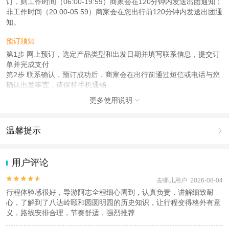
订，则工作时间（06:00-19:59）商家会在120分钟内发送出团通知；
非工作时间（20:00-05:59）商家会在您出行前120分钟内发送出团通
知。
预订须知
第1步 网上预订，选定产品类型和出发日期并填写联系信息，提交订
单并完成支付
第2步 联系确认，预订成功后，商家会在出行前通过短信或电话与您
确认出发事宜，请保持手机通畅
第3步 准备出发，出行当日，请准时在您选择的上车地点集合，凭预
更多使用说明

订时填写的联系人信息参团
使用说明
温馨提示

1、关于咨询问题：如有问题可以咨询客服，如果没有问题，无需咨
询可直接下单；
1.去哪儿网提醒您注意人身安全，参加有一定危险性的室内或户外活
2、关于联系问题：下单付款成功后，工作人员会于出行前1日21:00
动（如跳伞、潜水、滑雪等）前，请务必仔细阅读
《风险提示》
。
用户评论
前以电话或短信形式与您确认集合时间和地点，请务必保证预留的手
2.为普及旅游安全知识及旅游文明公约，使您的旅程顺利圆满完成，
机号畅通（节假日或晚于21：00下单的情况下，可能延后至
特制定
《去哪儿网旅游安全手册》
，请您认真阅读并切实遵守。


去哪儿用户 2026-08-04
23:30）。超出时间范围请您联系客服！
行程体验感很好，导游阿志全程细心周到，认真负责，讲解细致耐
心，了解到了八达岭颐和园圆明园的历史知识，让行程变得格外有意
产品说明
义，路线安排合理，节奏舒适，强烈推荐
此套餐包含往返交通+门票+导游随车讲解