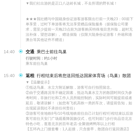
▼我们社出游的是正口八达岭长城，不去所谓的野长城！

★★★我社赠与中国籍身份证游客游客限出行前一天晚23：00前下
单享受，过时下单游客将无法享受赠品保险服务（据保险公司要
求，需至少提前一天晚23点前为游客购买特殊项目意外险，超时无
法补保，望您谅解）。赠送保险（仅限大陆身份证游客！外籍和港
澳台等其他证件不赠送）
14:40
交通
:
乘巴士前往鸟巢
行驶时间：约1小时
乘车前往鸟巢
15:40
返程
:
行程结束后将您送回抵达国家体育场（鸟巢）散团
▼【温馨提示】

①抵达鸟巢、水立方附近解散，游客可自行拍照留念。

②由于交通路况等不确定因素，抵达鸟巢水立方的散团时间仅为参
考时间，非旅行社和工作人员所能控制的，实际时间可能提前或者
延后，敬请谅解！（如您有飞机高铁一类的车次，请提前告知，如
出现延误我社不承担任何责任）

③游客可坐地铁8号/10号线地铁前往自己计划行程!行程结束以后游
客可前往天安门广场观看降国旗仪式，也可到前门步行街品尝北京
特色小吃，逛逛北京的百年老店-全聚德烤鸭等以上行程

【五环内上门接套餐：1人起接，只含接早，散团自行返回酒店】