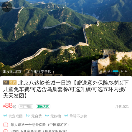

出发地:北京
北斗旅行专营店
北京八达岭长城一日游【赠送意外保险/3岁以下
儿童免车费/可选含鸟巢套餐/可选升旗/可选五环内接/
天天发团】
88
¥
起
月售:521
可订明日
退改无忧




铁定成团
无自费
无购物
承诺不加价
每人赠送一份意外保险（中国籍游客）
礼
3岁以下儿童免车费（联系客服备注）
礼