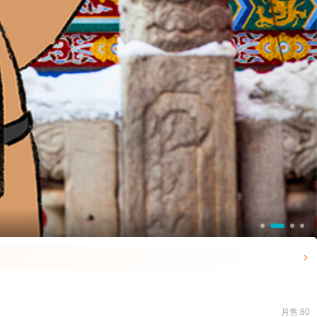

月售:80