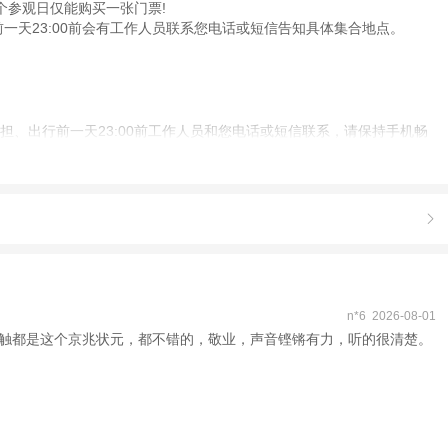
个参观日仅能购买一张门票!
一天23:00前会有工作人员联系您电话或短信告知具体集合地点。
、出行前一天23:00前工作人员和您电话或短信联系，请保持手机畅

n*6 2026-08-01
触都是这个京兆状元，都不错的，敬业，声音铿锵有力，听的很清楚。