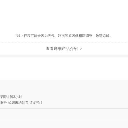
*以上行程可能会因为天气、路况等原因做相应调整，敬请谅解。
查看详细产品介绍

深度讲解3小时
服务 如您未约到票 请勿拍！