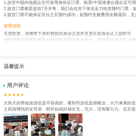
1.故宫中国内地观众仅可使用身份证订票、检票!中国港澳台观众仅可
2.故宫门票都是提前7天开售，我们会在您下单后全力给您预约门票，
3.故宫门票不能保证百分之百预约成功，如预约失败费用全额退回，无
使用说明
无需取票，请携带下单时预留的身份证原件至景区刷身份证入园即可
请您按照导游通知的集合时间提前到达集合地点，导游开始讲团无法接听
通！注意查看短信！具体时间以导游通知为准
产品说明
具体行程线路安排以导游根据景区现场人流为准，谢谢。
温馨提示
人群说明
1.去哪儿网提醒您注意人身安全，参加有一定危险性的室内或户外活
2.为普及旅游安全知识及旅游文明公约，使您的旅程顺利圆满完成，特
中国内地观众仅可使用身份证预订下单，非中国内地观众使用相应证件
用户评论
使用方法


大热天的带娃旅游也是不容易的，看到导游也是很敬业，大汗淋漓的流
刷身份证件入园，出行前一天晚上和您短信或电话联系。
之前国博找的女导游，刚开始就好感全无，无力，没有吸引力。北京选
查看
《工商执照信息》
《特许经营许可证信息》