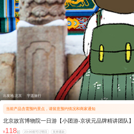
出发地:北京
宇遥旅行
当前产品含需预约景点，请留意预约情况和商家通知
北京故宫博物院一日游【小团游-京状元品牌精讲团队】
118
¥
起
23:00前可订明日
支持退款