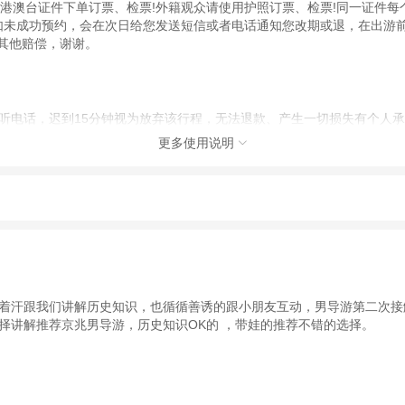
用港澳台证件下单订票、检票!外籍观众请使用护照订票、检票!同一证件每
如未成功预约，会在次日给您发送短信或者电话通知您改期或退，在出游前
其他赔偿，谢谢。
电话，迟到15分钟视为放弃该行程，无法退款、产生一切损失有个人承担
更多使用说明

动（如跳伞、潜水、滑雪等）前，请务必仔细阅读
《风险提示》
。
制定
《去哪儿网旅游安全手册》
，请您认真阅读并切实遵守。
或护照下单。
着汗跟我们讲解历史知识，也循循善诱的跟小朋友互动，男导游第二次接
择讲解推荐京兆男导游，历史知识OK的 ，带娃的推荐不错的选择。