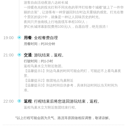
游客自由活动夜游八达岭长城

一排暖色光的投光灯和不同光色的草坪灯给整个城楼“披上了一件华
丽的古装”，让游客有一种穿越回到古时边关重镇的感觉。灯光在整
个景区的设计中，就像是一种让人回味历史的时光。

夜间只开放南线上行地面缆车单程100/人；

梦幻长城球幕影院费用100元/人，自愿自理，绝无强消！
19:00
用餐
:
全程餐费自理
用餐时间：约30分钟
21:00
交通
:
游玩结束，返程。
行驶时间：约1小时
返程鸟巢水立方附近散团。

【温馨提示1】到达鸟巢的时间可能会闭灯，可能赶不上看鸟巢夜
景。

【温馨提示2】散团地点鸟巢附近

【温馨提示3】到达时间仅供参考，具体到达时间以当天时间为
准。
22:00
返程
:
行程结束后将您送回游玩结束，返程。
返程鸟巢水立方附近散团结束行程。
*以上行程可能会因为天气、路况等原因做相应调整，敬请谅解。