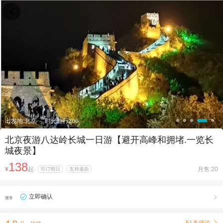

出发地:北京
时光旅行zoo
北京夜游八达岭长城一日游【避开高峰和拥堵.一览长
城夜景】
138
¥
起
月售:20
可订明日
支持退款
立即确认

服务
