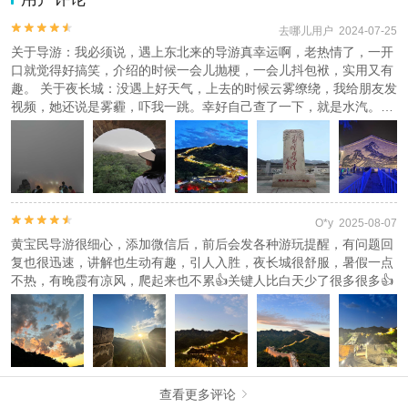
查看
《工商执照信息》
2.为普及旅游安全知识及旅游文明公约，使您的旅程顺利圆满完成，
特制定
《去哪儿网旅游安全手册》
，请您认真阅读并切实遵守。


去哪儿用户 2024-07-25
关于导游：我必须说，遇上东北来的导游真幸运啊，老热情了，一开
口就觉得好搞笑，介绍的时候一会儿抛梗，一会儿抖包袱，实用又有
趣。 关于夜长城：没遇上好天气，上去的时候云雾缭绕，我给朋友发
视频，她还说是雾霾，吓我一跳。幸好自己查了一下，就是水汽。但
好处就是天气很凉爽，边溜达边拍照，还挺有意思的。导游发了些天
气好时的照片来，确实挺美的。


O*y 2025-08-07
黄宝民导游很细心，添加微信后，前后会发各种游玩提醒，有问题回
复也很迅速，讲解也生动有趣，引人入胜，夜长城很舒服，暑假一点
不热，有晚霞有凉风，爬起来也不累👍关键人比白天少了很多很多👍
查看更多评论
