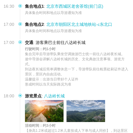
16:30
集合地点1
:
北京市西城区老舍茶馆(前门店)
具体集合时间和地点以导游通知为准
17:00
集合地点2
:
北京市朝阳区北土城地铁站-c东北口
具体集合时间和地点以导游通知为准
17:00
交通
:
游客乘巴士前往八达岭长城
行驶时间：约1小时
集合完毕后导游带队乘坐空调旅游巴士统一前往八达岭夜长城。

途中导游会讲解八达岭长城的历史、文化典故注意事项、游览方
式。

到达夜长城后简单调整休息一下，导游带队前往检票处刷证件进入
景区，景区内自由活动。

温馨提示：出游当日带好个人证件

形成时间以当天实际路况为准
18:00
游览景点
:
八达岭长城
活动时间：约3小时
【身高1.2米或超过1.2米儿童按成人下单与成人同价】，到达景区