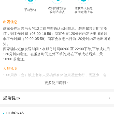
收到商家短信
凭联系人信息
手机预订
或电话确认
在指定地上车
出团信息
商家会在出游当天的12点前与您确认出团信息。若您超过此时间预
订，则工作时间（06:00-19:59）商家会在120分钟内发送出团通知；
非工作时间（20:00-05:59）商家会在您出行前120分钟内发送出团通
知。
商家确认短信发送时间：在服务时间06:00 至 22:00下单,下单成功后
120分钟内发送。在服务时间之外下单的,将在下单成功后第二天
10:00 前发送。
人群说明
1.60周岁（含）以上老年人需确保身体健康适宜出行，需至少一名
21-55周岁成年旅客全程陪同出行；
更多使用说明

2.18周岁以下未成年人，需至少一名21-55周岁成年旅客全程陪同出
行；
3.80周岁及80周岁以上游客、孕妇、心脏病、恐高症等特殊人群不宜
温馨提示

参加本团，暂时无法接待，敬请谅解！
4.老人价格同成人，无任何优惠和退费请知悉。
1.去哪儿网提醒您注意人身安全，参加有一定危险性的室内或户外活
动（如跳伞、潜水、滑雪等）前，请务必仔细阅读
《风险提示》
。
用户评论