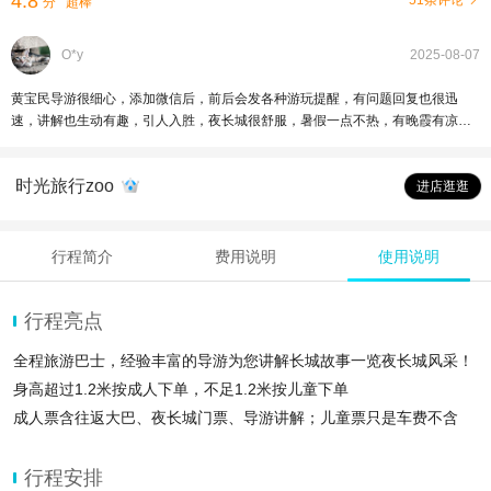
4.8
51条评论
分
超棒
O*y
2025-08-07
黄宝民导游很细心，添加微信后，前后会发各种游玩提醒，有问题回复也很迅
速，讲解也生动有趣，引人入胜，夜长城很舒服，暑假一点不热，有晚霞有凉
风，爬起来也不累👍关键人比白天少了很多很多👍
时光旅行zoo
进店逛逛
行程简介
费用说明
使用说明
行程亮点
全程旅游巴士，经验丰富的导游为您讲解长城故事一览夜长城风采！
身高超过1.2米按成人下单，不足1.2米按儿童下单
成人票含往返大巴、夜长城门票、导游讲解；儿童票只是车费不含
行程安排