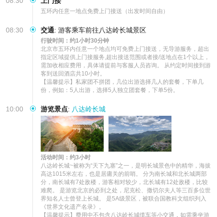
08:30
上门接
五环内任意一地点免费上门接送（出发时间自由）
08:30
交通
:
游客乘车前往八达岭长城景区
行驶时间：约1小时30分钟
北京市五环内任意一个地点均可免费上门接送，无导游服务，超出
指定区域提供上门接服务,超出接送范围或者接/送地点在1个以上，
需加收相应费用，具体请提前与客服人员咨询。 从约定时间接到游
客到送回酒店共10小时。 

【温馨提示】私家团不拼团，几位出游选择几人的套餐，下单几
份，例如：5人出游，选择5人独立团套餐，下单5份。
10:00
游览景点
:
八达岭长城
活动时间：约3小时
八达岭长城~被称为“天下九塞”之一，是明长城景色中的精华，海拔
高达1015米左右，也是居庸关的前哨。 分为南长城和北长城两部
分，南长城有7处敌楼，游客相对较少，北长城有12处敌楼，比较
难爬。 是游览北京的必到之处，尼克松、撒切尔夫人等三百多位世
界知名人士曾登上长城。 是5A级景区，被联合国教科文组织列入
《世界文化遗产名录》。

【温馨提示】费用中不包含八达岭长城缆车等小交通，如需乘坐游