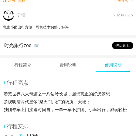
5.0
3条评论
分
超棒
子*语
2023-08-15
私家小团出行方便，司机技术娴熟，好评
时光旅行zoo
进店逛逛
行程简介
费用说明
使用说明
行程亮点
游览世界八大奇迹之一八达岭长城，圆您真正的好汉梦想；
参观明清两代皇帝“祭天”“祈谷”的场所—天坛；
独团专车上门接送时间自，一单一车不拼团、小车出行，游玩轻松
行程安排