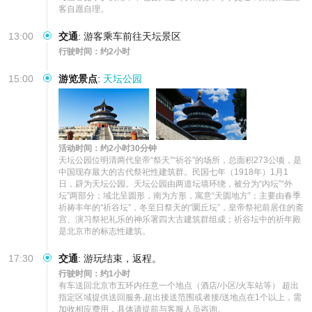
客自愿自理。
13:00
交通
:
游客乘车前往天坛景区
行驶时间：约2小时
15:00
游览景点
:
天坛公园
活动时间：约2小时30分钟
天坛公园位明清两代皇帝“祭天”“祈谷”的场所，总面积273公顷，是
中国现存最大的古代祭祀性建筑群。民国七年（1918年）1月1
日，辟为天坛公园。天坛公园由两道坛墙环绕，被分为“内坛”“外
坛”两部分；域北呈圆形，南为方形，寓意“天圆地方”；主要由春季
祈祷丰年的“祈谷坛”，冬至日祭天的“圜丘坛”，皇帝祭祀前居住的斋
宫、演习祭祀礼乐的神乐署四大古建筑群组成；祈谷坛中的祈年殿
是北京市的标志性建筑。
17:30
交通
:
游玩结束，返程。
行驶时间：约1小时
有车送回北京市五环内任意一个地点（酒店/小区/火车站等） 超出
指定区域提供送回服务,超出接送范围或者接/送地点在1个以上，需
加收相应费用，具体请提前与客服人员咨询。