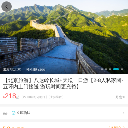

出发地:北京
时光旅行zoo
【北京旅游】八达岭长城+天坛一日游【2-8人私家团·
五环内上门接送.游玩时间更充裕】
218
¥
起
月售:0
22:00前可订明日
支持退款
立即确认

服务
