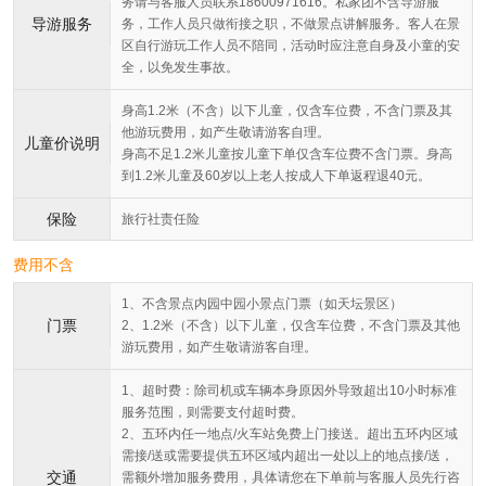
务请与客服人员联系18600971616。私家团不含导游服
导游服务
务，工作人员只做衔接之职，不做景点讲解服务。客人在景
区自行游玩工作人员不陪同，活动时应注意自身及小童的安
全，以免发生事故。
身高1.2米（不含）以下儿童，仅含车位费，不含门票及其
他游玩费用，如产生敬请游客自理。
儿童价说明
身高不足1.2米儿童按儿童下单仅含车位费不含门票。身高
到1.2米儿童及60岁以上老人按成人下单返程退40元。
保险
旅行社责任险
费用不含
1、不含景点内园中园小景点门票（如天坛景区）
门票
2、1.2米（不含）以下儿童，仅含车位费，不含门票及其他
游玩费用，如产生敬请游客自理。
1、超时费：除司机或车辆本身原因外导致超出10小时标准
服务范围，则需要支付超时费。
2、五环内任一地点/火车站免费上门接送。超出五环内区域
需接/送或需要提供五环区域内超出一处以上的地点接/送，
交通
需额外增加服务费用，具体请您在下单前与客服人员先行咨