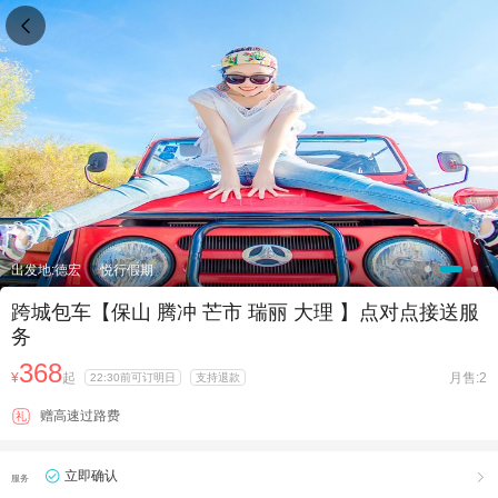

出发地:德宏
悦行假期
跨城包车【保山 腾冲 芒市 瑞丽 大理 】点对点接送服
务
368
¥
起
月售:2
22:30前可订明日
支持退款
赠高速过路费
礼
立即确认

服务