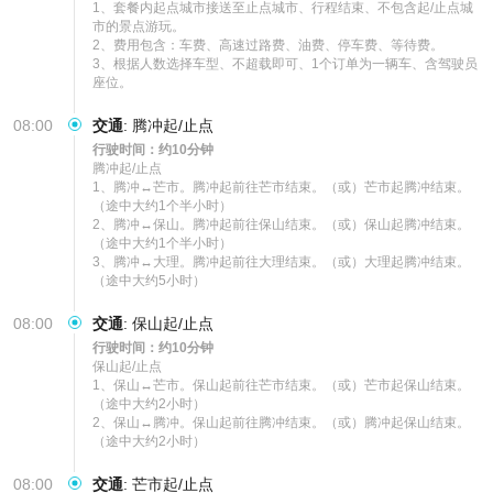
1、套餐内起点城市接送至止点城市、行程结束、不包含起/止点城
市的景点游玩。

2、费用包含：车费、高速过路费、油费、停车费、等待费。

3、根据人数选择车型、不超载即可、1个订单为一辆车、含驾驶员
座位。
08:00
交通
:
腾冲起/止点
行驶时间：约10分钟
腾冲起/止点

1、腾冲↔芒市。腾冲起前往芒市结束。（或）芒市起腾冲结束。
（途中大约1个半小时）

2、腾冲↔保山。腾冲起前往保山结束。（或）保山起腾冲结束。
（途中大约1个半小时）

3、腾冲↔大理。腾冲起前往大理结束。（或）大理起腾冲结束。
（途中大约5小时）
08:00
交通
:
保山起/止点
行驶时间：约10分钟
保山起/止点

1、保山↔芒市。保山起前往芒市结束。（或）芒市起保山结束。
（途中大约2小时）

2、保山↔腾冲。保山起前往腾冲结束。（或）腾冲起保山结束。
（途中大约2小时）
08:00
交通
:
芒市起/止点