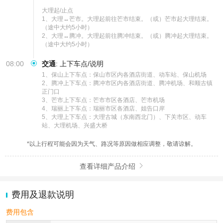
大理起/止点

1、大理↔芒市。大理起前往芒市结束。（或）芒市起大理结束。
（途中大约5小时）

2、大理↔腾冲。大理起前往腾冲结束。（或）腾冲起大理结束。
（途中大约5小时）
08:00
交通
:
上下车点/说明
1、保山上下车点：保山市区内各酒店街道、动车站、保山机场

2、腾冲上下车点：腾冲市区内各酒店街道、腾冲机场、和顺古镇
正门口

3、芒市上下车点：芒市市区各酒店、芒市机场

4、瑞丽上下车点：瑞丽市区各酒店、姐告口岸

5、大理上下车点：大理古城（东南西北门）、下关市区、动车
站、大理机场、兴盛大桥
*以上行程可能会因为天气、路况等原因做相应调整，敬请谅解。
查看详细产品介绍

费用及退款说明
费用包含