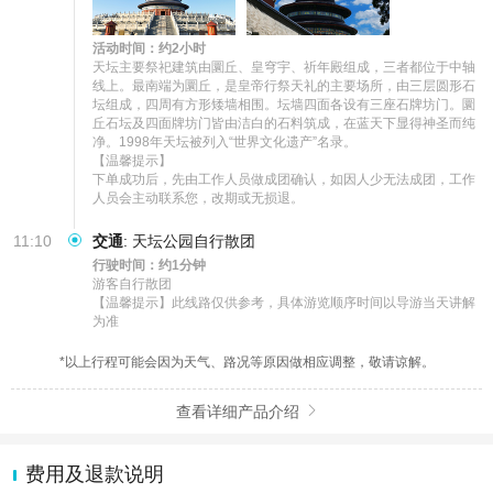
活动时间：约2小时
天坛主要祭祀建筑由圜丘、皇穹宇、祈年殿组成，三者都位于中轴
线上。最南端为圜丘，是皇帝行祭天礼的主要场所，由三层圆形石
坛组成，四周有方形矮墙相围。坛墙四面各设有三座石牌坊门。圜
丘石坛及四面牌坊门皆由洁白的石料筑成，在蓝天下显得神圣而纯
净。1998年天坛被列入“世界文化遗产”名录。

【温馨提示】

下单成功后，先由工作人员做成团确认，如因人少无法成团，工作
人员会主动联系您，改期或无损退。
11:10
交通
:
天坛公园自行散团
行驶时间：约1分钟
游客自行散团

【温馨提示】此线路仅供参考，具体游览顺序时间以导游当天讲解
为准
*以上行程可能会因为天气、路况等原因做相应调整，敬请谅解。
查看详细产品介绍

费用及退款说明