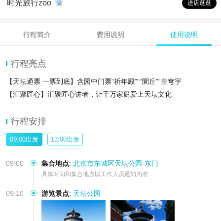
时光旅行zoo
进店逛逛
行程简介
费用说明
使用说明
行程亮点
【天坛通票 一票到底】含园中门票“祈年殿”““圜丘”“皇穹宇
【汇聚匠心】汇聚匠心讲者，让千万家庭爱上天坛文化
行程安排
09:00出发
13:00出发
09:00
集合地点
:
北京市东城区天坛公园-东门
具体时间和集合地点以工作人员通知为准
09:10
游览景点
:
天坛公园