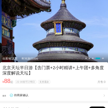

出发地:北京
时光旅行zoo
北京天坛半日游【含门票+2小时精讲+上午团+多角度
深度解说天坛】
88
¥
起
月售:0
22:30前可订明日
支持退款
待商家确认

服务