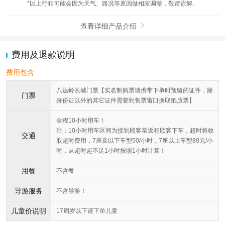
*以上行程可能会因为天气、路况等原因做相应调整，敬请谅解。
查看详细产品介绍

费用及退款说明
费用包含
八达岭长城门票【实名制购票请携带下单时预留的证件，除
门票
身份证以外的其它证件需要到售票窗口换取纸质票】
全程10小时用车！
注：10小时用车区间为接到顾客至返程顾客下车，超时将收
交通
取超时费用，7座及以下车型50/小时，7座以上车型80元/小
时，从超时起不足1小时按照1小时计算！
用餐
不含餐
导游服务
不含导游！
儿童价说明
17周岁以下请下单儿童