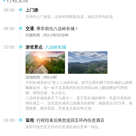
08:00
上门接
五环内上门接送，出发时间顾客自选，地址五环内自选
08:00
交通
:
乘车前往八达岭长城！
行驶时间：约1小时30分钟
10:00
游览景点
:
八达岭长城
活动时间：约5小时
不到长城非好汉”登上八达岭长城，就可以看到脚下的长城依山就势
蜿蜒起伏，如一条不见首尾的巨龙在绵绵山岭上翻滚爬动气势磅
礴，雄伟壮观，令人叹止。

八达岭长城史称天下九塞之一，是万里长城的精华，也是代表性的
明长城之一。这里是长城关口居庸关的前哨，海拔高达1015米，地
势险要，城关坚固，历来是兵家必争之地。
16:00
返程
:
行程结束后将您送回五环内任意酒店
返程可送您至五环内任意酒店或任意单一地址。