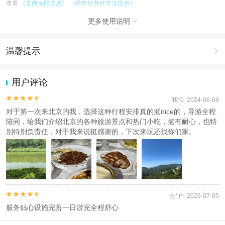
查看
《工商执照信息》
《特许经营许可证信息》
更多使用说明

温馨提示

1.去哪儿网提醒您注意人身安全，参加有一定危险性的室内或户外活
动（如跳伞、潜水、滑雪等）前，请务必仔细阅读
《风险提示》
。
用户评论
2.为普及旅游安全知识及旅游文明公约，使您的旅程顺利圆满完成，
特制定
《去哪儿网旅游安全手册》
，请您认真阅读并切实遵守。


我*0 2024-06-08
对于第一次来北京的我，选择这种行程安排真的挺nice的，导游全程
陪同，给我们介绍北京的各种旅游景点和热门小吃，挺有耐心，也特
别特别负责任，对于我来说挺感谢的，下次来玩还找你们家。


去*户 2026-07-05
服务贴心设施完善一日游完全程舒心