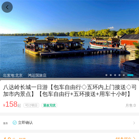

出发地:北京
鸿运国旅店
八达岭长城一日游【包车自由行◇五环内上门接送◇可
加市内景点】【包车自由行+五环接送+用车十小时】
158
¥
起
月售:0
可订明日
退改无忧
立即确认

服务
