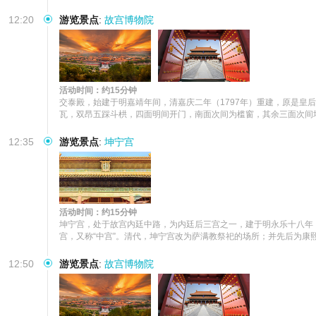
12:20
游览景点
:
故宫博物院
活动时间：约15分钟
交泰殿，始建于明嘉靖年间，清嘉庆二年（1797年）重建，原是皇
瓦，双昂五踩斗栱，四面明间开门，南面次间为槛窗，其余三面次间
12:35
游览景点
:
坤宁宫
活动时间：约15分钟
坤宁宫，处于故宫内廷中路，为内廷后三宫之一，建于明永乐十八年（
宫，又称“中宫”。清代，坤宁宫改为萨满教祭祀的场所；并先后为
12:50
游览景点
:
故宫博物院