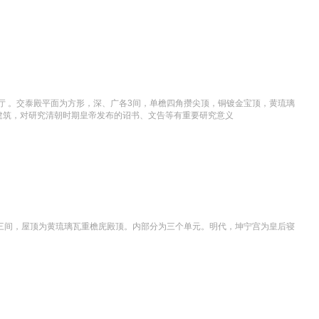
厅 。交泰殿平面为方形，深、广各3间，单檐四角攒尖顶，铜镀金宝顶，黄琉璃
建筑，对研究清朝时期皇帝发布的诏书、文告等有重要研究意义
进深三间，屋顶为黄琉璃瓦重檐庑殿顶。内部分为三个单元。明代，坤宁宫为皇后寝