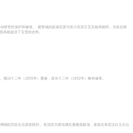
筑将启动研究性保护和修缮。  紫禁城的延禧宫原与东六宫其它五宫格局相同，为前后两
建筑风格提供了宝贵的史料。
顺治十二年（1655年）重修，道光十二年（1832年）略有修葺。
宫博物院宫廷生活原状陈列 。乾清宫为黄琉璃瓦重檐庑殿顶，座落在单层汉白玉石台