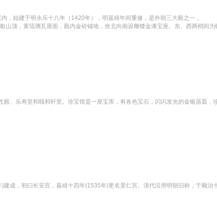
，始建于明永乐十八年（1420年），明嘉靖年间重修，是外朝三大殿之一 。

，重檐歇山顶，黄琉璃瓦屋面，殿内金砖铺地，坐北向南设雕镂金漆宝座。东、西两梢间为
性殿、乐寿堂和颐和轩里。珍宝馆是一座宝库，有各色宝石，闪闪发光的金银器皿，
建成，初曰长安宫，嘉靖十四年(1535年)更名景仁宫。清代沿用明朝旧称，于顺治十二年(