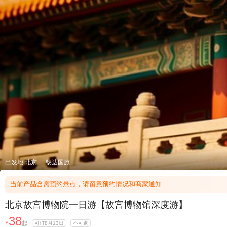
出发地:北京
畅达国旅
当前产品含需预约景点，请留意预约情况和商家通知
北京故宫博物院一日游【故宫博物馆深度游】
38
¥
起
可订8月13日
不可退