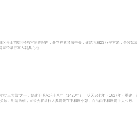
东城区景山前街4号故宫博物院内，矗立在紫禁城中央，建筑面积2377平方米，是紫
是皇帝举行重大朝典之地。
“三大殿”之一，始建于明永乐十八年（1420年），明天启七年（1627年）重建，清
攒尖顶。明清两朝，皇帝会在举行大典前先在中和殿小憩，而后由中和殿前往太和殿。