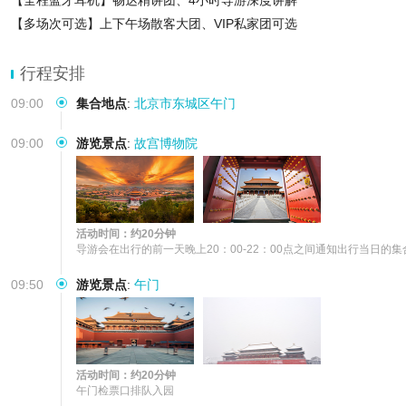
【全程蓝牙耳机】畅达精讲团、4小时导游深度讲解
【多场次可选】上下午场散客大团、VIP私家团可选
行程安排
09:00
集合地点
:
北京市东城区午门
09:00
游览景点
:
故宫博物院
活动时间：约20分钟
导游会在出行的前一天晚上20：00-22：00点之间通知出行当
09:50
游览景点
:
午门
活动时间：约20分钟
午门检票口排队入园