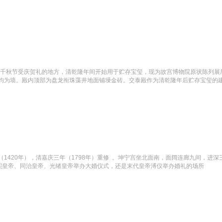
后千秋节受庆贺礼的地方，清乾隆年间开始用于贮存宝玺，现为故宫博物院原状陈列展
均为墙。殿内顶部为盘龙衔珠藻井地面铺墁金砖。交泰殿作为清乾隆年后贮存宝玺的
1420年），清嘉庆三年（1798年）重修  。坤宁宫坐北面南，面阔连廊九间，
康熙皇帝、同治皇帝、光绪皇帝举办大婚仪式，还是末代皇帝溥仪举办婚礼的场所