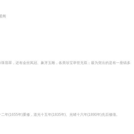
暖阁
珍珠翡翠，还有金丝凤冠、象牙玉雕，各类珍宝举世无双；最为突出的是有一座镐多
1655年)重修，道光十五年(1835年)、光绪十六年(1890年)先后修缮。