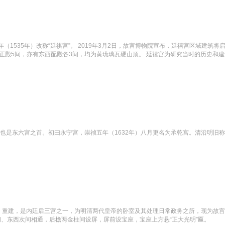
年（1535年）改称“延祺宫”。 2019年3月2日，故宫博物院宣布，延禧宫区域建
正殿5间，亦有东西配殿各3间，均为黄琉璃瓦硬山顶。 延禧宫为研究当时的历史和
也是东六宫之首。初曰永宁宫，崇祯五年（1632年）八月更名为承乾宫。清沿明旧称。
8年）重建，是内廷后三宫之一，为明清两代皇帝的卧室及其处理日常政务之所，现为故
间、东西次间相通，后檐两金柱间设屏，屏前设宝座，宝座上方悬“正大光明”匾。