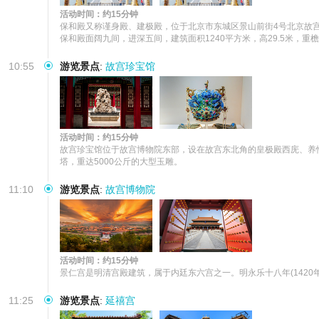
活动时间：约15分钟
保和殿又称谨身殿、建极殿，位于北京市东城区景山前街4号北京故宫内
保和殿面阔九间，进深五间，建筑面积1240平方米，高29.5米
10:55
游览景点
:
故宫珍宝馆
活动时间：约15分钟
故宫珍宝馆位于故宫博物院东部，设在故宫东北角的皇极殿西庑、养
塔，重达5000公斤的大型玉雕。
11:10
游览景点
:
故宫博物院
活动时间：约15分钟
景仁宫是明清宫殿建筑，属于内廷东六宫之一。明永乐十八年(1420年)
11:25
游览景点
:
延禧宫