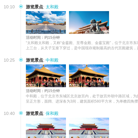
10:10
游览景点
:
太和殿
活动时间：约15分钟
“太和殿太和殿，又称“金銮殿、至尊金殿、金銮宝殿”，位于北京市
上三台，从天子宝座下穿过，是中国现存规制最高的古代宫殿建筑，
10:25
游览景点
:
中和殿
活动时间：约15分钟
中和殿，位于北京市东城区北京故宫内，处于故宫外朝中路区域，为故宫
呈正方形，面阔、进深各为3间，建筑面积580平方米，为单檐四角
10:40
游览景点
:
保和殿