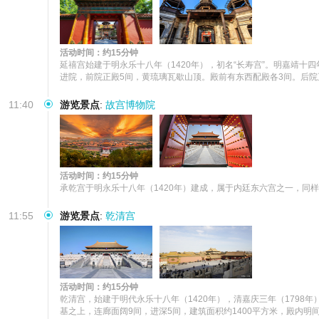
活动时间：约15分钟
延禧宫始建于明永乐十八年（1420年），初名“长寿宫”。明嘉靖十四
进院，前院正殿5间，黄琉璃瓦歇山顶。殿前有东西配殿各3间。后院
11:40
游览景点
:
故宫博物院
活动时间：约15分钟
承乾宫于明永乐十八年（1420年）建成，属于内廷东六宫之一，同样
11:55
游览景点
:
乾清宫
活动时间：约15分钟
乾清宫，始建于明代永乐十八年（1420年），清嘉庆三年（179
基之上，连廊面阔9间，进深5间，建筑面积约1400平方米，殿内明