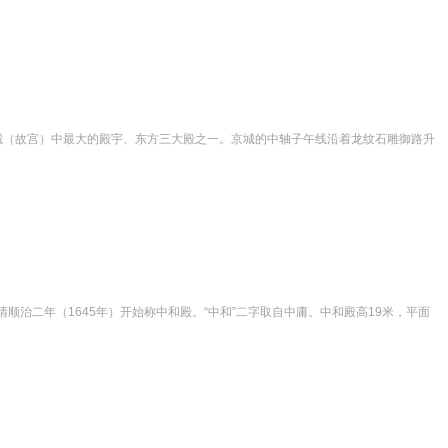
禁城（故宫）中最大的殿宇、东方三大殿之一。京城的中轴子午线沿着龙纹石雕御路升
顺治二年（1645年）开始称中和殿。“中和”二字取自中庸。中和殿高19米，平面