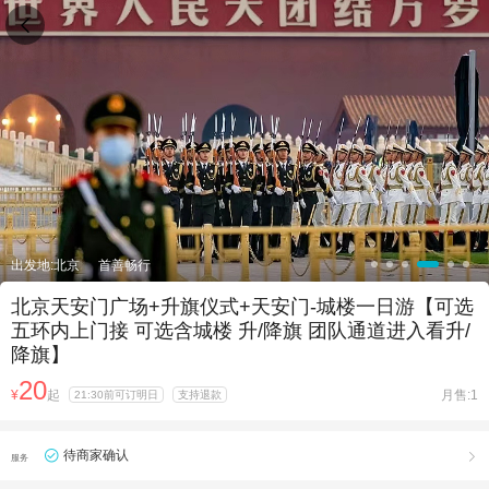

出发地:北京
首善畅行
北京天安门广场+升旗仪式+天安门-城楼一日游【可选
五环内上门接 可选含城楼 升/降旗 团队通道进入看升/
降旗】
20
¥
起
月售:1
21:30前可订明日
支持退款
待商家确认

服务