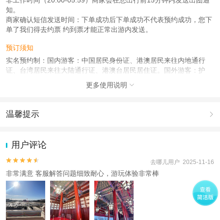
知。
商家确认短信发送时间：下单成功后下单成功不代表预约成功，您下
单了我们得去约票 约到票才能正常出游内发送。
预订须知
实名预约制：国内游客：中国居民身份证、港澳居民来往内地通行
证、台湾居民来往大陆通行证、港澳台居民居住证。国外游客：护
照、外国人永久居留身份证。
更多使用说明

使用说明
天安门广场实行提前预约制入场，下单时请正确填写所有出行人姓名
温馨提示

和证件号码，因个人原因造成无法入园需自行承担。
1.去哪儿网提醒您注意人身安全，参加有一定危险性的室内或户外活
产品说明
动（如跳伞、潜水、滑雪等）前，请务必仔细阅读
《风险提示》
。
用户评论
2.为普及旅游安全知识及旅游文明公约，使您的旅程顺利圆满完成，
此行程为散客拼团，请您提前15分钟到达集合地点，需整团入园，请
特制定
《去哪儿网旅游安全手册》
，请您认真阅读并切实遵守。
务必规划好出行时间，避免耽误您的行程。如因迟到或个人原因造成


去哪儿用户 2025-11-16
无法入园，需自行承担相应损失，敬请谅解。
非常满意 客服解答问题细致耐心，游玩体验非常棒
人群说明
18周岁以下儿童和60周岁以上老人须有成人陪同方可参团，敬请谅
解。