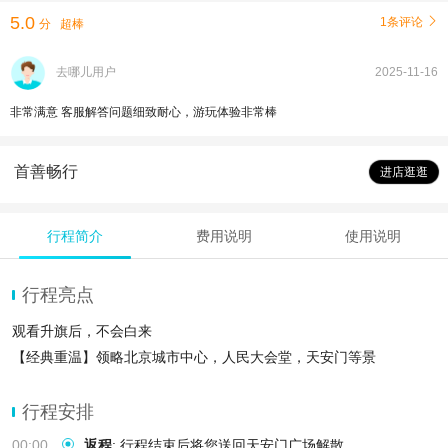
5.0
1条评论

分
超棒
去哪儿用户
2025-11-16
非常满意 客服解答问题细致耐心，游玩体验非常棒
首善畅行
进店逛逛
行程简介
费用说明
使用说明
行程亮点
观看升旗后，不会白来
【经典重温】领略北京城市中心，人民大会堂，天安门等景
行程安排
00:00
返程
:
行程结束后将您送回天安门广场解散