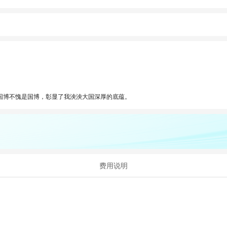
国博不愧是国博，彰显了我泱泱大国深厚的底蕴。
费用说明