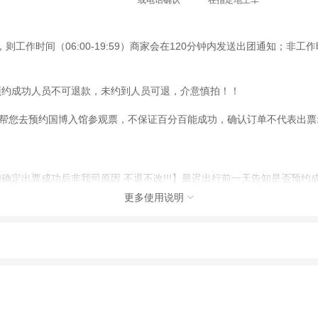
或电话确认
在指定地上车
时间（06:00-19:59）商家会在120分钟内发送出团通知；非工作时间
预约成功人员不可退款，未约到人员可退，介意慎拍！！
帮您去预约国博入馆参观票，不保证百分百能成功，确认订单不代表出票
确定出票成功后非我司原因 不退不改!!!】最迟出行前一天告知是否预约
更多使用说明

在哪里集合以及时间地点！】【未拍讲解顾客自由行，前往中国国家博物
确认成功不代表预约成功，请耐心等待商家通知，如果您在此期间着急查询
0点告知，预约不到门票可以全款退，介意者勿拍!!预约到的客人我们提前
动（如跳伞、潜水、滑雪等）前，请务必仔细阅读
《风险提示》
。
制定
《去哪儿网旅游安全手册》
，请您认真阅读并切实遵守。
确认订单不代表出票:出票是否成功，以客服实际通知为准。最迟出行前