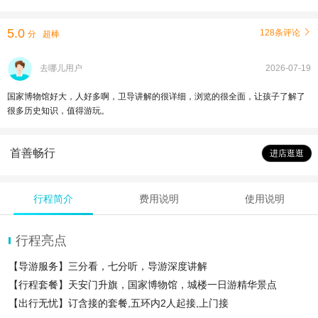
5.0
128条评论

分
超棒
去哪儿用户
2026-07-19
国家博物馆好大，人好多啊，卫导讲解的很详细，浏览的很全面，让孩子了解了
很多历史知识，值得游玩。
首善畅行
进店逛逛
行程简介
费用说明
使用说明
行程亮点
【导游服务】三分看，七分听，导游深度讲解
【行程套餐】天安门升旗，国家博物馆，城楼一日游精华景点
【出行无忧】订含接的套餐,五环内2人起接,上门接