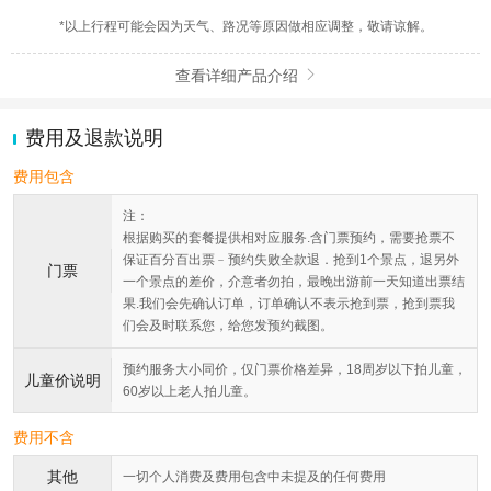
*以上行程可能会因为天气、路况等原因做相应调整，敬请谅解。
查看详细产品介绍

费用及退款说明
费用包含
注：
根据购买的套餐提供相对应服务.含门票预约，需要抢票不
保证百分百出票﹣预约失败全款退．抢到1个景点，退另外
门票
一个景点的差价，介意者勿拍，最晚出游前一天知道出票结
果.我们会先确认订单，订单确认不表示抢到票，抢到票我
们会及时联系您，给您发预约截图。
预约服务大小同价，仅门票价格差异，18周岁以下拍儿童，
儿童价说明
60岁以上老人拍儿童。
费用不含
其他
一切个人消费及费用包含中未提及的任何费用