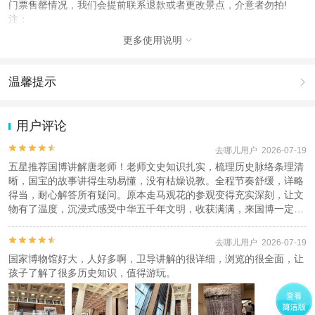
门票售罄情况，我们会提前联系退款或者更改景点，介意者勿拍!
注：
根据购买的套餐提供相对应服务.含门票预约，需要抢票不保证百分百
更多使用说明

出票﹣预约失败全款退．抢到1个景点，退另外一个景点的差价，介
意者勿拍，最晚出游前一天知道出票结果.我们会先确认订单，订单确
认不表示抢到票，抢到票我们会及时联系您，给您发预约截图。
温馨提示

人群说明
1.去哪儿网提醒您注意人身安全，参加有一定危险性的室内或户外活
此产品的儿童人群，只能未满18周岁的中国公民(含港澳台居民及获
动（如跳伞、潜水、滑雪等）前，请务必仔细阅读
《风险提示》
。
用户评论
得永久居留权的外国人)使用;若您的儿童是外国国籍，只能下单成人
2.为普及旅游安全知识及旅游文明公约，使您的旅程顺利圆满完成，
请知晓!
特制定
《去哪儿网旅游安全手册》
，请您认真阅读并切实遵守。


去哪儿用户 2026-07-19
五星推荐国博讲解唐老师！老师文史知识扎实，梳理历史脉络条理清
使用方法
晰，国宝的故事讲得生动易懂，没有枯燥说教。全程节奏舒缓，详略
服务人员会于出行前1日23:00(当地时间)前以电话或短信形式与您核
得当，耐心解答所有疑问。原本走马观花的参观变得充实深刻，让文
实第二天出行事宜请务必保证预留的手机号畅通若超时未联系，请联
物有了温度，沉浸式感受中华五千年文明，收获满满，来国博一定要
系客服17725428318
约讲解！


去哪儿用户 2026-07-19
查看
《工商执照信息》
《特许经营许可证信息》
国家博物馆好大，人好多啊，卫导讲解的很详细，浏览的很全面，让
孩子了解了很多历史知识，值得游玩。