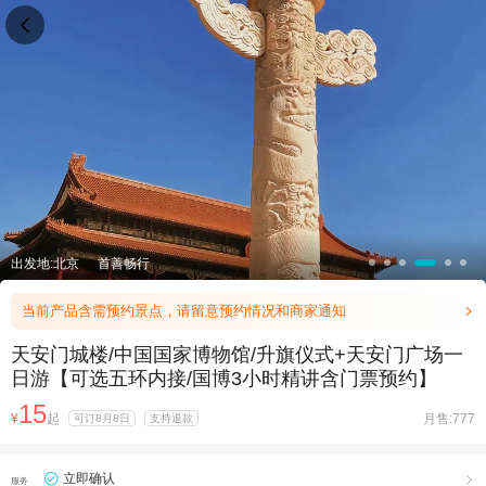

出发地:北京
首善畅行
当前产品含需预约景点，请留意预约情况和商家通知

天安门城楼/中国国家博物馆/升旗仪式+天安门广场一
日游【可选五环内接/国博3小时精讲含门票预约】
15
¥
起
月售:777
可订8月8日
支持退款
立即确认

服务