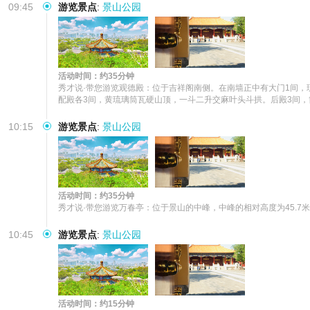
09:45
游览景点
:
景山公园
活动时间：约35分钟
秀才说·带您游览观德殿：位于吉祥阁南侧。在南墙正中有大门1间
配殿各3间，黄琉璃筒瓦硬山顶，一斗二升交麻叶头斗拱。后殿3间
10:15
游览景点
:
景山公园
活动时间：约35分钟
秀才说·带您游览万春亭：位于景山的中峰，中峰的相对高度为45.7
10:45
游览景点
:
景山公园
活动时间：约15分钟