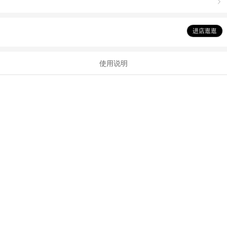

进店逛逛
使用说明