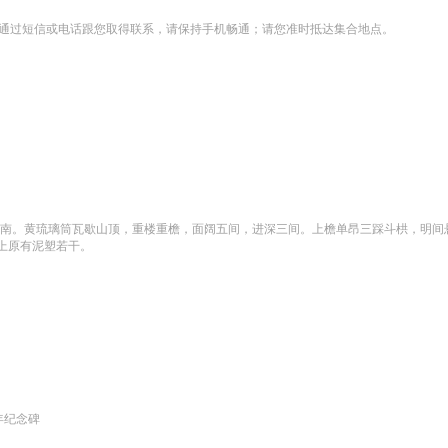
0前通过短信或电话跟您取得联系，请保持手机畅通；请您准时抵达集合地点。
朝南。黄琉璃筒瓦歇山顶，重楼重檐，面阔五间，进深三间。上檐单昂三踩斗栱，明间
上原有泥塑若干。
年纪念碑