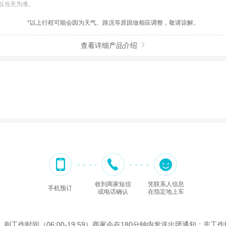
以当天为准。
*以上行程可能会因为天气、路况等原因做相应调整，敬请谅解。
查看详细产品介绍

收到商家短信
凭联系人信息
手机预订
或电话确认
在指定地上车
时间（06:00-19:59）商家会在180分钟内发送出团通知；非工作时间