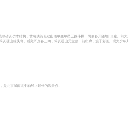
，琉璃砖瓦仿木结构，黄琉璃筒瓦歇山顶单翘单昂五踩斗拱，两侧各开随墙门1座。前
，筒瓦硬山箍头脊。后殿耳房各三间，筒瓦硬山元宝顶，前出廊，旋子彩画。现为少年
米，是北京城南北中轴线上最佳的观景点。