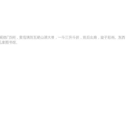
为观德门5间，黄琉璃筒瓦硬山调大脊，一斗三升斗拱，前后出廊，旋子彩画。东西
儿童图书馆。