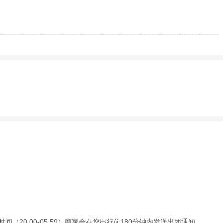
（20:00-05:59）商家会在您出行前180分钟内发送出团通知。