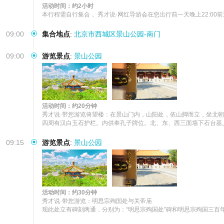
活动时间：约2小时
本行程需自行集合， 秀才说·网红导游会在您出行前一天晚上22:0
09:00
集合地点
:
北京市西城区景山公园-南门
09:00
游览景点
:
景山公园
活动时间：约20分钟
秀才说·带您游览倚望楼：在景山门内，山阳处，依山脚而立，坐北
四周有汉白玉石护栏。内供奉孔子牌位。北、东、西三面墙下石台基
09:15
游览景点
:
景山公园
活动时间：约30分钟
秀才说·带您游览：明思宗殉国处与关帝庙

现此处立有碑刻两通，分别为：“明思宗殉国处”碑和明思宗殉国三百