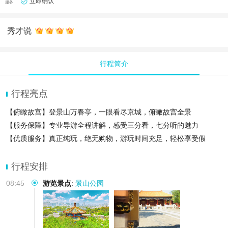
立即确认
服务
秀才说
行程简介
行程亮点
【俯瞰故宫】登景山万春亭，一眼看尽京城，俯瞰故宫全景
【服务保障】专业导游全程讲解，感受三分看，七分听的魅力
【优质服务】真正纯玩，绝无购物，游玩时间充足，轻松享受假
行程安排
08:45
游览景点
:
景山公园