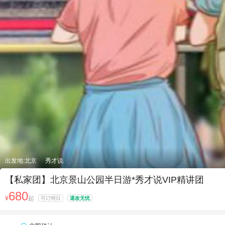
出发地:北京
秀才说
【私家团】北京景山公园半日游*秀才说VIP精讲团
680
¥
起
可订明日
退改无忧