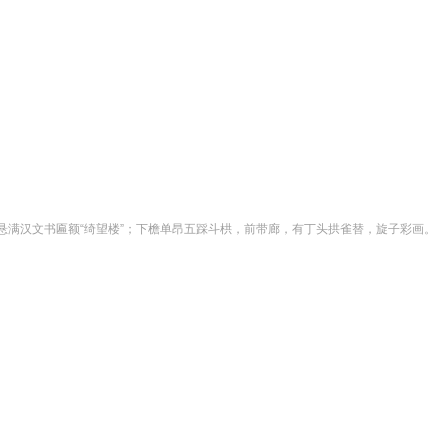
悬满汉文书匾额“绮望楼”；下檐单昂五踩斗栱，前带廊，有丁头拱雀替，旋子彩画。