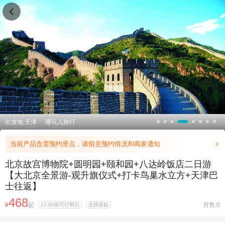

出发地:天津
哪玩儿旅行
当前产品含需预约景点，请留意预约情况和商家通知

北京故宫博物院+圆明园+颐和园+八达岭饭店二日游
【大北京全景游-观升旗仪式+打卡鸟巢水立方+天津巴
士往返】
468
¥
起
月售:0
17:00前可订明日
支持退款