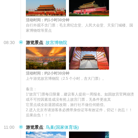
活动时间：约1小时30分钟
自行外观不含门票：毛主席纪念堂、人民大会堂、天安门城楼、国
家博物馆等景点
08:30
游览景点
:
故宫博物院
活动时间：约2小时30分钟
上午游览故宫博物院（2.5 个小时，含大门票）。

备注：

1“故宫”门票每日限量，建议客人提前一周报名。如因故宫官网崩溃
或不可控因素造成没有抢上故宫门票，无条件更改其

它景点或全款退团或改期，旅行社不做任何赔偿。

2.进入北京市请游客务必携带身份证等有效证件，切记！勿忘！！
后果自负！！！
11:00
游览景点
:
鸟巢(国家体育场)