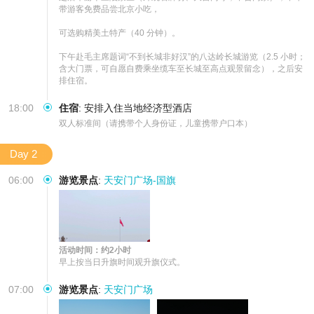
带游客免费品尝北京小吃，

可选购精美土特产（40 分钟）。

下午赴毛主席题词“不到长城非好汉”的八达岭长城游览（2.5 小时；
含大门票，可自愿自费乘坐缆车至长城至高点观景留念），之后安
排住宿。
18:00
住宿
:
安排入住当地经济型酒店
双人标准间（请携带个人身份证，儿童携带户口本）
Day 2
06:00
游览景点
:
天安门广场-国旗
活动时间：约2小时
早上按当日升旗时间观升旗仪式。
07:00
游览景点
:
天安门广场