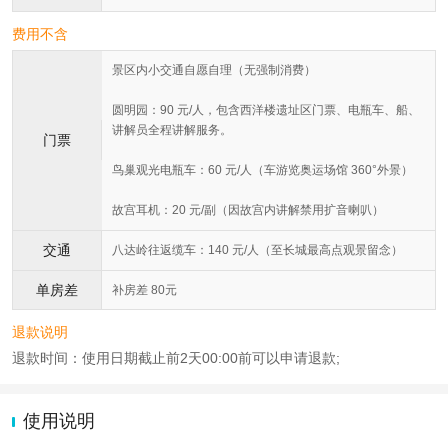
费用不含
景区内小交通自愿自理（无强制消费）
圆明园：90 元/人，包含西洋楼遗址区门票、电瓶车、船、
讲解员全程讲解服务。
门票
鸟巢观光电瓶车：60 元/人（车游览奥运场馆 360°外景）
故宫耳机：20 元/副（因故宫内讲解禁用扩音喇叭）
交通
八达岭往返缆车：140 元/人（至长城最高点观景留念）
单房差
补房差 80元
退款说明
退款时间：使用日期截止前2天00:00前可以申请退款;
使用说明