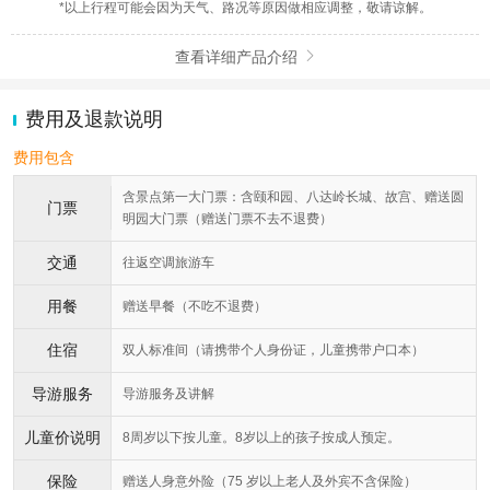
*以上行程可能会因为天气、路况等原因做相应调整，敬请谅解。
查看详细产品介绍

费用及退款说明
费用包含
含景点第一大门票：含颐和园、八达岭长城、故宫、赠送圆
门票
明园大门票（赠送门票不去不退费）
交通
往返空调旅游车
用餐
赠送早餐（不吃不退费）
住宿
双人标准间（请携带个人身份证，儿童携带户口本）
导游服务
导游服务及讲解
儿童价说明
8周岁以下按儿童。8岁以上的孩子按成人预定。
保险
赠送人身意外险（75 岁以上老人及外宾不含保险）