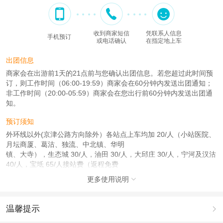
收到商家短信
凭联系人信息
手机预订
或电话确认
在指定地上车
出团信息
商家会在出游前1天的21点前与您确认出团信息。若您超过此时间预
订，则工作时间（06:00-19:59）商家会在60分钟内发送出团通知；
非工作时间（20:00-05:59）商家会在您出行前60分钟内发送出团通
知。
预订须知
外环线以外(京津公路方向除外）各站点上车均加 20/人（小站医院、
月坛商厦、葛沽、独流、中北镇、华明
镇、大寺），生态城 30/人，油田 30/人，大邱庄 30/人，宁河及汉沽
40/人，宝坻 65/人接站费（返程免费
送到各站点或提供较方便的公共交通工具）。双街、天穆、京津公路
更多使用说明

及各地延长线均可接送。
使用说明
温馨提示

报名时请务必及时提供客人身份。以便购票。