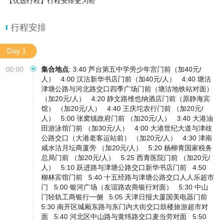
【优选行程】行程安排更为轻
行程安排
Day 1
00:00
集合地点
:
3:40 芦台第五中学旁少年宫门前（加40元/
人）
4:00 汉沽新华书店门前（加40元/人）
4:40 塘沽
津塘公路与河北路交口四季广场门前（塘沽地铁站对面）
（加20元/人）
4:20 静文路维也纳酒店门前（原静海宾
馆） （加20元/人）
4:40 王庆坨农行门前 （加20元/
人）
5:00 张窝镇政府门前 （加20元/人）
3:40 大港油
田游泳馆门前 （加30元/人）
4:00 大港世纪大道与津歧
公路交口（大港老客运站前） （加20元/人）
4:30 津南
咸水沽月坛商厦旁 （加20元/人）
5:20 杨柳青国家税务
总局门前 （加20元/人）
5:25 西青医院门前 （加20元/
人）
5:10 跃进路与津塘公路交口新华书店门前
4:50
柳林宾馆门前
5:40 十五经路与津塘公路交口人人乐超市
门
5:00 银河广场（友谊路农商银行对面）
5:30 中山
门轻轨工商银行一侧
5:05 天津日报大厦国美电器门前
5:30 南开区城厢东路与东门内大街交口鼓楼旅游超市对
面
5:40 河北区中山路与黄纬路交口麦当劳对面
5:50