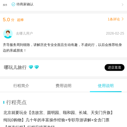
待商家确认

服务
5.0
1条评论

分
超棒
去哪儿用户
2026-02-25
齐导服务周到细致，讲解历史专业全面且生动有趣，不虚此行，以后会推荐给身
边的亲戚朋友！
哪玩儿旅行
进店逛逛
行程简介
费用说明
使用说明
行程亮点
北京就要玩全【含故宫、圆明园、颐和园、长城、天安门升旗】
纯玩0购物】几十年的丰富操作经验+专职导游讲解+全含门票