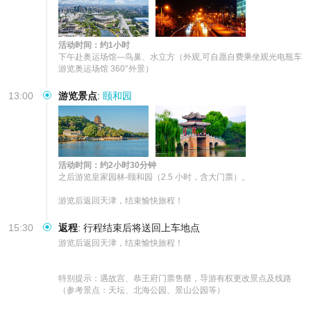
活动时间：约1小时
下午赴奥运场馆—鸟巢、水立方（外观,可自愿自费乘坐观光电瓶车
游览奥运场馆 360°外景）
13:00
游览景点
:
颐和园
活动时间：约2小时30分钟
之后游览皇家园林-颐和园（2.5 小时，含大门票）。

游览后返回天津，结束愉快旅程！
15:30
返程
:
行程结束后将送回上车地点
游览后返回天津，结束愉快旅程！

特别提示：遇故宫、恭王府门票售罄，导游有权更改景点及线路
（参考景点：天坛、北海公园、景山公园等）