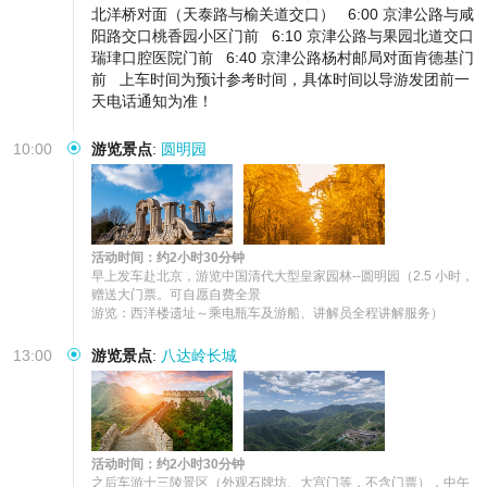
北洋桥对面（天泰路与榆关道交口）
6:00 京津公路与咸
阳路交口桃香园小区门前
6:10 京津公路与果园北道交口
瑞珒口腔医院门前
6:40 京津公路杨村邮局对面肯德基门
前
上车时间为预计参考时间，具体时间以导游发团前一
天电话通知为准！
10:00
游览景点
:
圆明园
活动时间：约2小时30分钟
早上发车赴北京，游览中国清代大型皇家园林--圆明园（2.5 小时，
赠送大门票。可自愿自费全景

游览：西洋楼遗址～乘电瓶车及游船、讲解员全程讲解服务）
13:00
游览景点
:
八达岭长城
活动时间：约2小时30分钟
之后车游十三陵景区（外观石牌坊、大宫门等，不含门票），中午