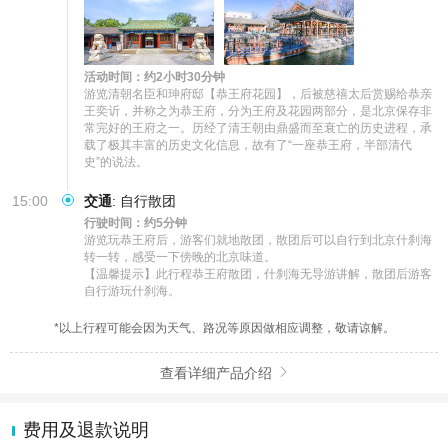
活动时间：约2小时30分钟
游览清朝名臣和珅府邸【恭王府花园】，后被慈禧太后赏赐给恭亲
王奕䜣，并称之为恭王府，分为王府及花园两部分，是北京保存非
常完好的王府之一。历经了清王朝由鼎盛而至衰亡的历史进程，承
载了极其丰富的历史文化信息，故有了“一座恭王府，半部清代
史”的说法。
15:00
交通
:
自行散团
行驶时间：约5分钟
游览玩恭王府后，游客们就地散团，散团后可以自行到北京什刹海
转一转，感受一下傍晚的北京味道。

【温馨提示】此行程恭王府散团，什刹海无导游讲解，散团后游客
自行游玩什刹海。
*以上行程可能会因为天气、路况等原因做相应调整，敬请谅解。
查看详细产品介绍

费用及退款说明