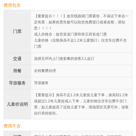
费用包含
【重要提示！！！】故宫线路因门票紧张，不保证下单后一
定有票，如果抢票失败可以给您免费退订或者改期，请知
悉！！！！
门票
成人价格含：故宫首道门票和恭王府首道门票
儿童价格（仅限身高不足1.2米儿童预订）仅含车位费不含
门票
交通
选择五环内上门接套餐的游客2人起订
用餐
全程餐费自理
导游服务
导游服务
【重要提示】身高不足1.2米儿童按儿童下单，身高到1.2米
或超过1.2米儿童按成人下单，儿童价格仅含车位费不含门
儿童价说明
票，如儿童超高了还按儿童下单，现场景区无票可补，游客
自行承担损失。
费用不含