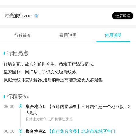
时光旅行zoo
进店逛逛
行程简介
费用说明
使用说明
行程亮点
红墙黄瓦，故宫的前世今生。恭亲王府沾沾福气。
皇家园林一网打尽，学识文化经典线路。
佩戴无线耳麦讲解器,用后消毒远离嘈杂避免人群聚集
行程安排
06:30
集合地点1
:
【五环内接套餐】五环内任意一个地点接，2
人起订
具体出发时间以司机通知为准
08:00
集合地点2
:
【自行集合套餐】北京市东城区午门