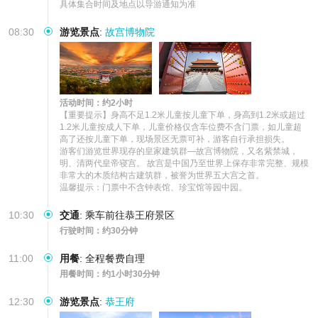
具体集合时间及地点以导游通知为准
08:30
游览景点
:
故宫博物院
活动时间：约2小时
【重要提示】身高不足1.2米儿童按儿童下单，身高到1.2米或超过
1.2米儿童按成人下单，儿童价格仅含车位费不含门票，如儿童超
高了还按儿童下单，现场景区无票可补，游客自行承担损失。

游客们游览世界现存的皇家建筑群—故宫博物院，又名紫禁城，
明、清两代皇帝寝宫。 故宫是中国乃至世界上保存非常完整、规模
非常大的木质结构古建筑群，被誉为世界五大宫之首。

温馨提示：门票中不含钟表馆、珍宝馆等园中园。
10:30
交通
:
乘车前往恭王府景区
行驶时间：约30分钟
11:00
用餐
:
全程餐费自理
用餐时间：约1小时30分钟
12:30
游览景点
:
恭王府