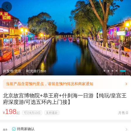

出发地:北京
时光旅行zoo
当前产品含需预约景点，请留意预约情况和商家通知

北京故宫博物院+恭王府+什刹海一日游【纯玩/皇宫王
府深度游/可选五环内上门接】
198
¥
起
月售:0
可订8月13日
支持退款
待商家确认

服务