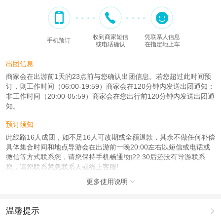
收到商家短信
凭联系人信息
手机预订
或电话确认
在指定地上车
出团信息
商家会在出游前1天的23点前与您确认出团信息。若您超过此时间预
订，则工作时间（06:00-19:59）商家会在120分钟内发送出团通知；
非工作时间（20:00-05:59）商家会在您出行前120分钟内发送出团通
知。
预订须知
此线路16人成团，如不足16人可改期或全额退款，其余不做任何补偿
具体集合时间和地点导游会在出游前一晚20:00左右以短信或电话或
微信等方式联系您，请您保持手机畅通!如22:30后还没有导游联系
您，请您联系紧急联系人或线上客服!
因天气原因或国家政策封路的因素，集合地点可能会改变，具体出发
更多使用说明

时间与地点导游通知为准，千万别迟到，感谢理解!
占用时间为两个集合地之间的行车时间。请游客务必准时到达，避免
耽误您的行程。
温馨提示

您在旅途中有任何的问题都可以与在线客服或者联系电话沟通，感谢