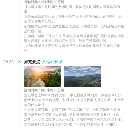
行驶时间：约1小时30分钟
【温馨提示】此时间为参考时间，具体行驶时间请以当天路况为
准。

到达长城后简单休息，车辆停放在滚天沟停车场(后山停车场)，距
离缆车和售票处较近。

前往检票处刷身份证件直接进入景区，(如遇节假日或特殊情况可能
是纸质门票)

开始自由活动【登城方式:乘坐缆车或者徒步攀爬】选择徒步的游客
请步行前往徒步登城口刷证件进入。导游不做陪爬讲解。

八达岭长城景区游玩结束请按照导游通知您的集合时间和地点集
合。
09:30
游览景点
:
八达岭长城
活动时间：约3小时30分钟
游览攀登上888米的“好汉坡”，纵览巍巍长城内外，体会古今好汉
豪情;烽火台上举目远望，长城大好河山尽收眼底万里长城一中华民
族的伟大象征

如果您需要缆车，导游可帮忙代买缆车门票，免购票排队的烦恼，
乘坐缆车还是需要排队的哦!八达岭长城缆车官方指导价格: 往返
140元/人，自愿自理，绝无强迫!北长城空中缆车可以坐到北七楼,
然后需要您再自行徒步到北八楼，“不到长城非好汉”打卡拍照。