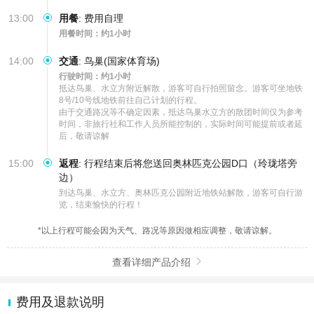
13:00
用餐
:
费用自理
用餐时间：约1小时
14:00
交通
:
鸟巢(国家体育场)
行驶时间：约1小时
抵达鸟巢、水立方附近解散，游客可自行拍照留念。游客可坐地铁
8号/10号线地铁前往自己计划的行程。

由于交通路况等不确定因素，抵达鸟巢水立方的散团时间仅为参考
时间，非旅行社和工作人员所能控制的，实际时间可能提前或者延
后，敬请谅解
15:00
返程
:
行程结束后将您送回奥林匹克公园D口（玲珑塔旁
边）
到达鸟巢、水立方、奥林匹克公园附近地铁站解散，游客可自行游
览，结束愉快的行程！
*以上行程可能会因为天气、路况等原因做相应调整，敬请谅解。
查看详细产品介绍

费用及退款说明