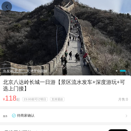

出发地:北京
天津开创国旅
北京八达岭长城一日游【景区流水发车+深度游玩+可
选上门接】
118
¥
起
月售:0
23:00前可订明日
支持退款
待商家确认

服务