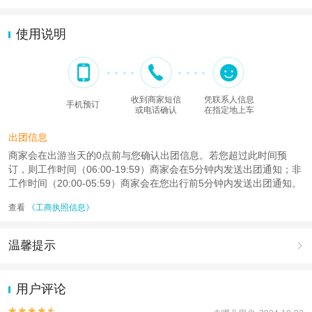
使用说明
收到商家短信
凭联系人信息
手机预订
或电话确认
在指定地上车
出团信息
商家会在出游当天的0点前与您确认出团信息。若您超过此时间预
订，则工作时间（06:00-19:59）商家会在5分钟内发送出团通知；非
工作时间（20:00-05:59）商家会在您出行前5分钟内发送出团通知。
查看
《工商执照信息》
温馨提示

1.去哪儿网提醒您注意人身安全，参加有一定危险性的室内或户外活
动（如跳伞、潜水、滑雪等）前，请务必仔细阅读
《风险提示》
。
用户评论
2.为普及旅游安全知识及旅游文明公约，使您的旅程顺利圆满完成，

