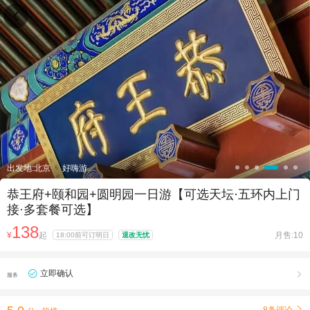

出发地:北京
好嗨游
恭王府+颐和园+圆明园一日游【可选天坛·五环内上门
接·多套餐可选】
138
¥
起
月售:10
18:00前可订明日
退改无忧
立即确认

服务
