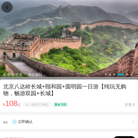

出发地:北京
德云旅社
北京八达岭长城+颐和园+圆明园一日游【纯玩无购
物，畅游双园+长城】
108
¥
起
月售:0
22:15前可订明日
退改无忧
立即确认

服务