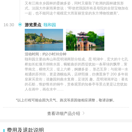
又有江南水乡园林的委婉多姿，同时又吸取了欧洲的园林建筑形
式。法国大作家雨果曾说：“即使把我国所有圣母院的全部宝物加在
一起，也不能同这个规模宏大而富丽堂皇的东方博物馆媲美”。
16:30
游览景点
:
颐和园
活动时间：约2小时30分钟
颐和园主要由寿山和昆明湖两部分组成。昆 明湖中，宏大的十七孔
桥如长虹偃月倒映水面，蜿蜓曲折的西堤犹如一条翠绿的飘带，萦
带南北，横绝天汉，堤上六桥，婀娜多姿， 形态互异；与前湖一水
相通的苏州街，更是酒幌临风，店肆熙攘，仿佛置身于 200 多年前
皇家买卖街；谐趣园则曲水复廊，足谐其 趣。昆明湖湖岸边：著名
的石舫，惟妙惟肖的铜牛，赏春观景的知春亭等景点更是让您犹如
人在画中，画在水中……
*以上行程可能会因为天气、路况等原因做相应调整，敬请谅解。
查看详细产品介绍

费用及退款说明