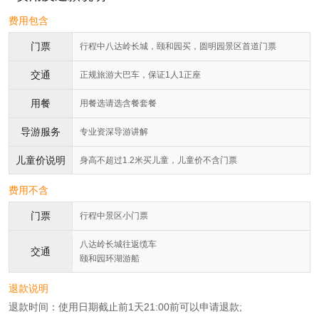
费用包含
门票
行程中八达岭长城，颐和园买，圆明园景区首道门票
交通
正规旅游大巴车，保证1人1正座
用餐
用餐选请选含餐套餐
导游服务
专业资深导游讲解
儿童价说明
身高不超过1.2米买儿童，儿童价不含门票
费用不含
门票
行程中景区小门票
八达岭长城往返缆车
交通
颐和园环湖游船
退款说明
退款时间：使用日期截止前1天21:00前可以申请退款;