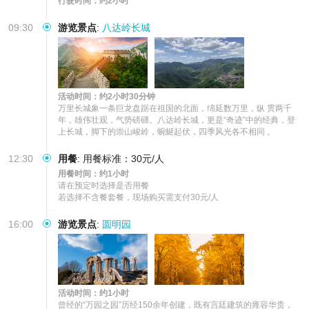
行驶时间：约2小时
09:30
游览景点
:
八达岭长城
活动时间：约2小时30分钟
万里长城象一条巨龙盘踞在祖国的北面，绵延数万里，纵 贯两千
年，雄伟壮观，气势磅礴。八达岭长城，更是“奇迹”中的经典，登
上长城，脚下的崇山峻岭，蜿蜒起伏，四季风光各不相同 。
12:30
用餐
:
用餐标准：30元/人
用餐时间：约1小时
请在预定时选择是否用餐

若选择不含餐套餐，现场购买需支付30元/人
16:00
游览景点
:
圆明园
活动时间：约1小时
曾经的“万园之园”历经150余年创建，既有宫廷建筑的雍容华贵，