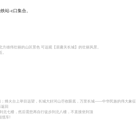
铁站-c口集合。
方雄伟壮丽的山区景色 可远观【居庸关长城】的壮丽风景。

近。
情；烽火台上举目远望，长城大好河山尽收眼底，万里长城——中华民族的伟大象征

返回

坐到北七楼，然后需您再自行徒步到北八楼，不直接坐到顶

缆车!