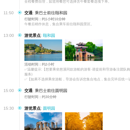
全程餐费自理，如需用餐您可选择含午餐套餐选项下单。
11:50
交通
:
乘巴士前往颐和园
行驶时间：约1小时10分钟
午餐后稍作休息，集合乘车前往颐和园景区。
13:00
游览景点
:
颐和园
活动时间：约2小时
✅温馨提示:【想要乘坐慈溪同款游船的游客·请提前和导游备注团队购
服务)

✅【如果不选择乘坐游船，导游会告诉您集合地点，集合完毕后统一
15:00
交通
:
乘巴士前往圆明园
行驶时间：约30分钟
15:30
游览景点
:
圆明园