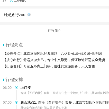
立即确认
服务
时光旅行zoo
行程简介
行程亮点
【经典景点】北京旅游纯玩经典线路，八达岭长城+颐和园+圆明园
【放心出行】舒适旅游大巴，专业中文导游，保证旅途舒适安全无虞
【出游便利】可选五环内上门接，便捷的旅游服务，天天发团
行程安排
06:00
上门接
选择【五环内接】套餐，五环内任意一个地点上门接。(具体时间以导
07:00
集合地点1
:
选择【自行集合】套餐，北京市朝阳区朝阳门地
具体集合地点和时间以导游通知为准