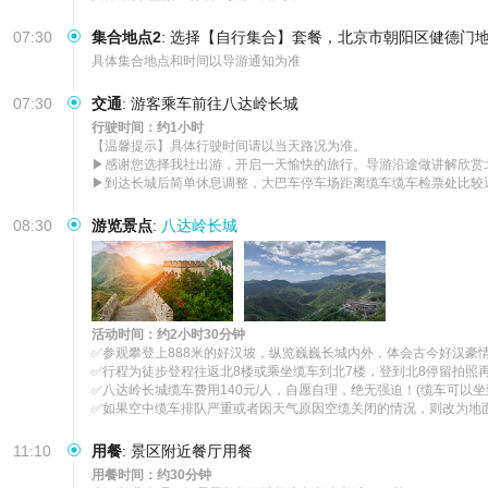
07:30
集合地点2
:
选择【自行集合】套餐，北京市朝阳区健德门地
具体集合地点和时间以导游通知为准
07:30
交通
:
游客乘车前往八达岭长城
行驶时间：约1小时
【温馨提示】具体行驶时间请以当天路况为准。

▶感谢您选择我社出游，开启一天愉快的旅行。导游沿途做讲解欣赏北
▶到达长城后简单休息调整，大巴车停车场距离缆车缆车检票处比较
08:30
游览景点
:
八达岭长城
活动时间：约2小时30分钟
✅参观攀登上888米的好汉坡，纵览巍巍长城内外，体会古今好汉豪
✅行程为徒步登程往返北8楼或乘坐缆车到北7楼，登到北8停留拍照再
✅八达岭长城缆车费用140元/人，自愿自理，绝无强迫！(缆车可以
✅如果空中缆车排队严重或者因天气原因空缆关闭的情况，则改为地面
11:10
用餐
:
景区附近餐厅用餐
用餐时间：约30分钟