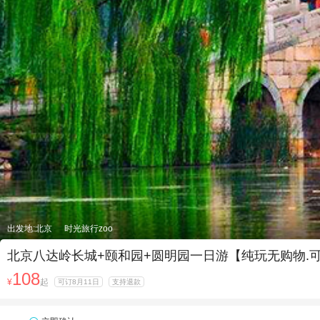
出发地:北京
时光旅行zoo
北京八达岭长城+颐和园+圆明园一日游【纯玩无购物.可
108
¥
起
可订8月11日
支持退款