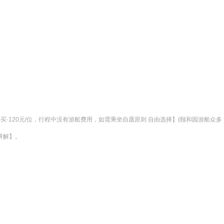
买·120元/位，行程中没有游船费用，如需乘坐自愿原则 自由选择】(颐和园游船
讲解】。