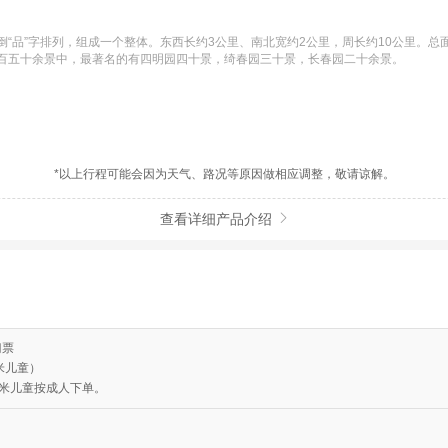
“品”字排列，组成一个整体。东西长约3公里、南北宽约2公里，周长约10公里。总
百五十余景中，最著名的有四明园四十景，绮春园三十景，长春园二十余景。
*以上行程可能会因为天气、路况等原因做相应调整，敬请谅解。
查看详细产品介绍

门票
米儿童）
2米儿童按成人下单。