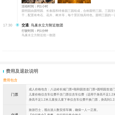
活动时间：约1小时
圆明园由圆明园、长春园和绮春园三园组成，合称圆明三园。三园呈倒
干，配置有奇石、花卉、树木等，每个景区独具特色。圆明三园的一
17:30
交通
:
鸟巢水立方附近散团
行驶时间：约1分钟
鸟巢水立方附近统一散团
费用及退款说明
费用包含
成人价格包含：八达岭长城门票+颐和园首道门票+圆明园首道
门票
儿童价格仅含车位费不含门票仅含车位费（适用于身高不足1.2
身高不足1.2米儿童按儿童下单仅含车位费不换门票，身高到1.
旅游巴士，视出游人数安排车辆，确保一人一正座。
交通
【自行集合】套餐，自行前往集合地点