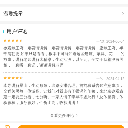
温馨提示

1.去哪儿网提醒您注意人身安全，参加有一定危险性的室内或户外活
动（如跳伞、潜水、滑雪等）前，请务必仔细阅读
《风险提示》
。
用户评论
2.为普及旅游安全知识及旅游文明公约，使您的旅程顺利圆满完成，
特制定
《去哪儿网旅游安全手册》
，请您认真阅读并切实遵守。


一*烂 2024-06-04
参观恭王府一定要请讲解一定要请讲解一定要请讲解一座恭王府、半
部清朝史 如果只是看看，根本不可能知道这些建筑、家具、花……的
故事，讲解老师讲解太精彩，生动活泼，以至元。全文于我都没有照
相，一直听一直记，谢谢讲解老师


一*烂 2024-04-13
李导讲解景山，生动形象，线路安排合理。提前联系告知注意事项，
全程关照每一位游客。让我们对景山有了很深的印象，来北京参观古
建一定要三分看，七分听。一家人请了李导不虚此行！总体超赞，体
验很棒，服务很好，性价比高，收获满满！
查看更多评论

