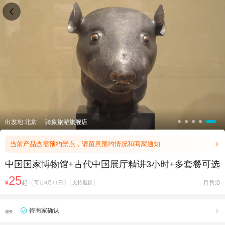

出发地:北京
骑象旅游旗舰店
当前产品含需预约景点，请留意预约情况和商家通知

中国国家博物馆+古代中国展厅精讲3小时+多套餐可选
25
¥
起
月售:0
可订8月11日
支持退款
待商家确认

服务