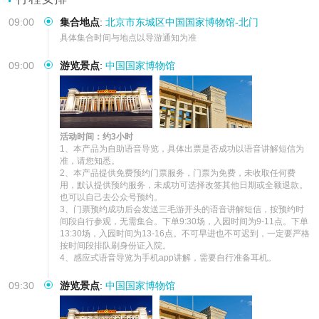
09:00
集合地点
:
北京市东城区中国国家博物馆-北门
具体集合时间与地点以导游通知为准
09:00
游览景点
:
中国国家博物馆
活动时间：约3小时
1、本产品为自助语音导览，具体出票是否成功以语音讲解短信为
准，请您知悉。

2、本产品提供免费预约门票服务，门票为免费，未收取任何费
用，默认提供预约服务，未成功可选择改签其他日期或全额退款。
也可以自己去公众号预约。

3、门票预约成功后会发送三毛游开头的语音讲解短信，按预约时
间段自行参观，无需集合。下单9:30场，入园时间为9-11点。下单
13:30场，入园时间为13-16点。不可早进也不可迟到，一定要严格
按时间段排队刷身份证入院。

4、感应式语音导览为手机app讲解，需要自行准备耳机。
09:30
游览景点
:
中国国家博物馆