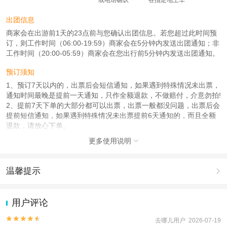
出团信息
商家会在出游前1天的23点前与您确认出团信息。若您超过此时间预
订，则工作时间（06:00-19:59）商家会在5分钟内发送出团通知；非
工作时间（20:00-05:59）商家会在您出行前5分钟内发送出团通知。
预订须知
1、预订7天以内的，出票后会短信通知，如果遇到特殊情况未出票，
通知时间最晚是提前一天通知，只作全额退款，不做赔付，介意勿拍!
2、提前7天下单的大部分都可以出票，出票一般都没问题，出票后会
提前短信通知，如果遇到特殊情况未出票提前6天通知的，而且全额
退款，请放心下单。
小程序上可能不会显示具体预约信息。军博门票是否约上会由我们通
更多使用说明

知您。如果您未收到通知，说明一切正常通行。
注意事项
温馨提示

1、预订7天以内的，出票后会短信通知，如果遇到特殊情况未出票，
通知时间最晚是提前一天通知，只作全额退款，不做赔付，介意勿拍!
1.去哪儿网提醒您注意人身安全，参加有一定危险性的室内或户外活
2、提前7天下单的大部分都可以出票，出票一般都没问题，出票后会
动（如跳伞、潜水、滑雪等）前，请务必仔细阅读
《风险提示》
。
用户评论
提前短信通知，如果遇到特殊情况未出票提前6天通知的，而且全额
2.为普及旅游安全知识及旅游文明公约，使您的旅程顺利圆满完成，
退款，请放心下单。
特制定
《去哪儿网旅游安全手册》
，请您认真阅读并切实遵守。


去哪儿用户 2026-07-19