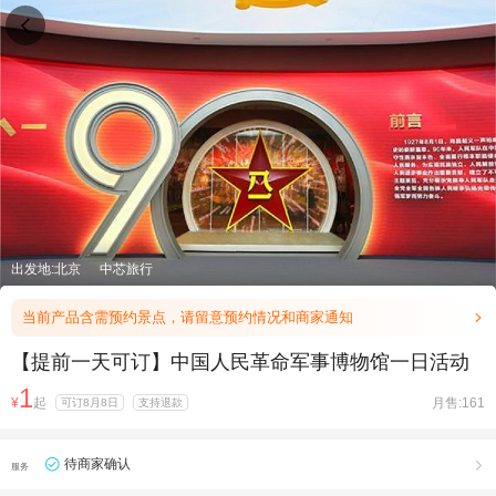

出发地:北京
中芯旅行
当前产品含需预约景点，请留意预约情况和商家通知

【提前一天可订】中国人民革命军事博物馆一日活动
1
¥
起
月售:161
可订8月8日
支持退款
待商家确认

服务