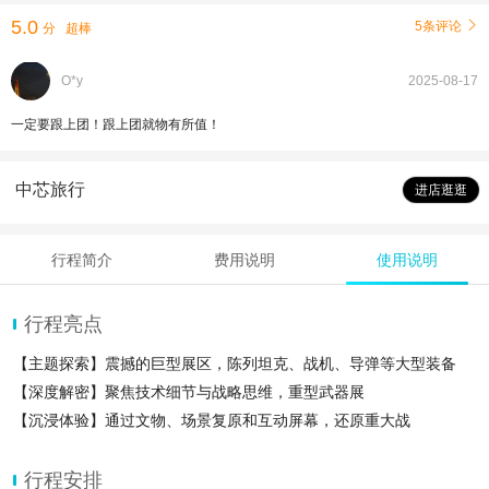
5.0
5条评论

分
超棒
O*y
2025-08-17
一定要跟上团！跟上团就物有所值！
中芯旅行
进店逛逛
行程简介
费用说明
使用说明
行程亮点
【主题探索】震撼的巨型展区，陈列坦克、战机、导弹等大型装备
【深度解密】聚焦技术细节与战略思维，重型武器展‌
【沉浸体验】通过文物、场景复原和互动屏幕，还原重大战
行程安排