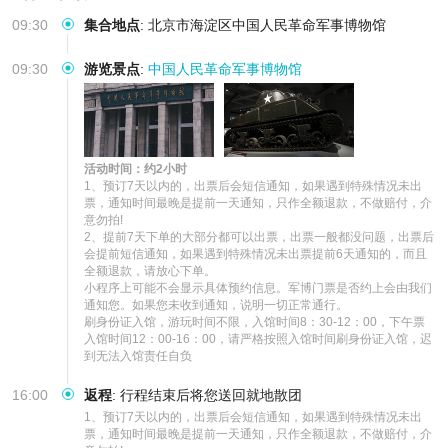
09:30
集合地点
:
北京市海淀区中国人民革命军事博物馆
09:30
游览景点
:
中国人民革命军事博物馆
活动时间：约2小时
1、预订7天以内的，出票后会短信通知，如果遇到特殊情况未出
票，通知时间最晚是提前一天通知，只作全额退款，不做赔付，介
意勿拍!

2、提前7天下单的大部分都可以出票，出票一般都没问题，出票后
会提前短信通知，如果遇到特殊情况未出票提前6天通知的，而且
全额退款，请放心下单。

小程序上可能不会显示具体预约信息。军博门票是否约上会由我们
通知您。如果您未收到通知，说明一切正常通行。

刷身份证入馆，游玩时间不限，入馆时间8：30-12：00，下午票
入馆时间12：00-16：00，请严格按照入馆时间刷身份证入馆，迟
到无法入馆责任自负
16:00
返程
:
行程结束后将您送回就地散团
1、预订7天以内的，出票后会短信通知，如果遇到特殊情况未出
票，通知时间最晚是提前一天通知，只作全额退款，不做赔付，介