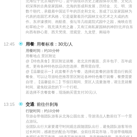
北海位于北京城的中心，是中国现存历史上建园保存完整、文化沉
积深厚的古典皇家园林。北海的形成和发展，历经金、元、明、清
数个朝代，承载着中国近千年的历史和文化，形成了以皇家园林为
代表的造园艺术风格，它是凝聚着历代园林文化艺术之大成的杰
作。东岸濠濮间、画舫斋、蚕坛等几组庭院式园中之园，掩映在苍
松翠柏之中，既充满天然之趣，又有江南私家园林的神韵!北岸自东
向西有静心斋、西天梵境、澄观堂、九龙壁、阐福寺
12:45
用餐
:
用餐标准：30元/人
用餐时间：约30分钟
用餐地点 景区附近

@【特色美食】景区附近就餐、老北京炸酱面、庆丰包子、百年卤
煮。更有各种特色饮品供您选择、费用需自理。

@【温馨提示一】此套餐不含午餐、选择此套餐的游客需自行购买
餐食、可以让导游给您推荐景区附近各种特色餐厅就餐，餐费需要
自理，【温馨提示二】节假日期间、景区人流量激增，请注意就餐
时间、避免耽误您的下一个行程。

若选择不含餐套餐，现场购买需支付30元/人
13:15
交通
:
前往什刹海
行驶时间：约10分钟
导游会带领团队游客从北海公园出发，导游清点人数前往下一个景
点游玩。

业团队出行大家要遵守时间观念跟随团队出行，避免团队游客等待
过长时间，感谢您的配合与理解。业前往荷花市场，导游带领顺路
参观打卡荷花市场。(传承百年的市场，并非购物场所，并无任何人