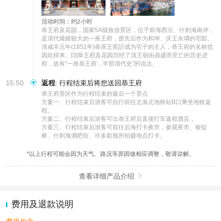
活动时间：约2小时
恭王府及花园，国家5A级旅游景区，位于前海西沿、什刹海南岸，
是清代规模较大的一座王府，曾先后作为和珅、庆王永璘的宅邸。
清咸丰元年(1851年)恭亲王奕訢成为宅子的主人，恭王府的名称也
因此得来。[3]恭王府及花园历经了清王朝由鼎盛而至亡的历史进
程，故有“一座恭王府，半部清代史”的说法。
15:50
返程
:
行程结束后将您送回恭王府
恭王府景区作为行程结束的最后一个景点

方案一、行程结束后游客可自行前往北海北地铁站B口乘坐地铁返
程。

方案二、行程结束后游客可出恭王府后直接打车返程酒店，

方案三、行程结束后游客可前往后海打卡夜市，参观夜市、银锭
桥、什刹海酒吧街、许多影视所拍摄地点打卡。
*以上行程可能会因为天气、路况等原因做相应调整，敬请谅解。
查看详细产品介绍

费用及退款说明