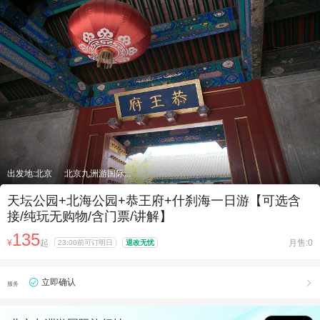

出发地:北京
北京九洲游国际...
天坛公园+北海公园+恭王府+什刹海一日游【可选含
接/纯玩无购物/含门票/讲解】
135
¥
起
月售:0
23:00前可订明日
退改无忧
立即确认

服务