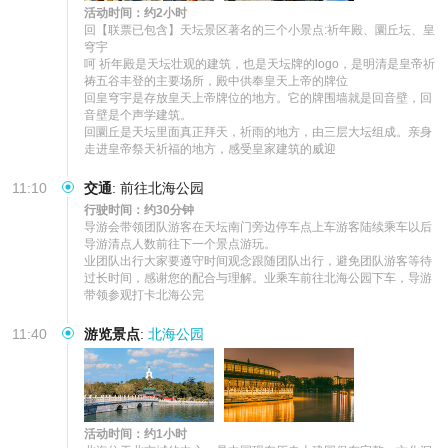
活动时间：约2小时
回【联票已包含】天坛景区著名的三个小景点:祈年殿、圜丘坛、皇
穹宇

呵 祈年殿是天坛壮观的建筑，也是天坛牌的logo，是明清是皇帝祈
祷五谷丰登的主要场所，殿中供奉皇天上帝的牌位

回皇穹宇是存放皇天上帝牌位的地方。它的牌围墙就是回音壁，回
音壁是个声学建筑。

回圜丘是天坛里面真正拜天，祈雨的地方，由三层大坛组成。亲身
走进皇帝祭天祈福的地方，感受皇家建筑的威迎
11:10
交通
:
前往北海公园
行驶时间：约30分钟
导游会带领团队游客在天坛南门旁边停车点上车游客陆续乘车以后
导游清点人数前往下一个景点游玩。

业团队出行大家要遵守时间观念跟随团队出行，避免团队游客等待
过长时间，感谢您的配合与理解。业乘车前往北海公园下车，导游
带领参观打卡北海公完
11:40
游览景点
:
北海公园
活动时间：约1小时