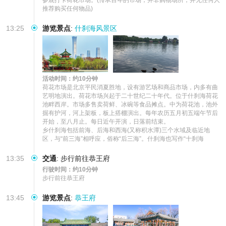
推荐购买任何物品)
13:25
游览景点
:
什刹海风景区
活动时间：约10分钟
荷花市场是北京平民消夏胜地，设有游艺场和商品市场，内多有曲
艺明地演出。荷花市场兴起于二十世纪二十年代。位于什刹海荷花
池畔西岸。市场多售卖荷鲜、冰碗等食品摊点。中为荷花池，池外
掘有护河，河上架板，板上搭棚演出。每年农历五月初五端午节后
开始，至八月止。每日近午开演，日落前结束。

乡什刹海包括前海、后海和西海(又称积水潭)三个水域及临近地
区，与“前三海”相呼应，俗称“后三海”。什刹海也写作“十刹海
13:35
交通
:
步行前往恭王府
行驶时间：约10分钟
步行前往恭王府
13:45
游览景点
:
恭王府