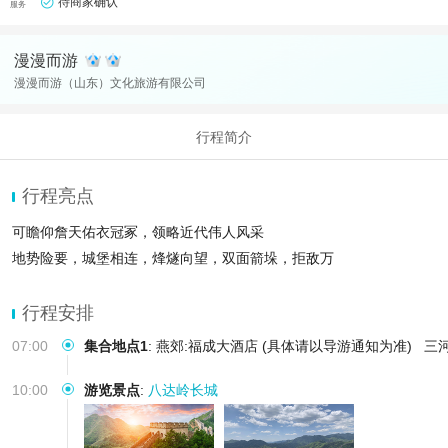
待商家确认
服务
漫漫而游
漫漫而游（山东）文化旅游有限公司
行程简介
行程亮点
可瞻仰詹天佑衣冠冢，领略近代伟人风采
地势险要，城堡相连，烽燧向望，双面箭垛，拒敌万
行程安排
07:00
集合地点1
:
燕郊:福成大酒店 (具体请以导游通知为准)
三
10:00
游览景点
:
八达岭长城