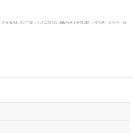
。水关长城地处关沟中部，七十二景似明珠般散落于长城四周，弹琴峡、金鱼池、石