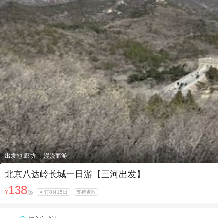
出发地:廊坊
漫漫而游
北京八达岭长城一日游【三河出发】
138
¥
起
可订8月15日
支持退款