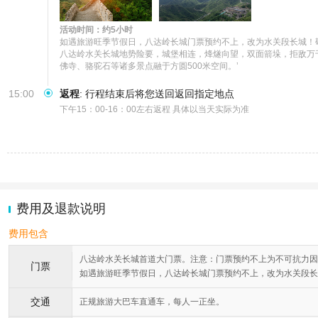
活动时间：约5小时
如遇旅游旺季节假日，八达岭长城门票预约不上，改为水关段长城！敬
八达岭水关长城地势险要，城堡相连，烽燧向望，双面箭垛，拒敌万千
佛寺、骆驼石等诸多景点融于方圆500米空间。’
15:00
返程
:
行程结束后将您送回返回指定地点
下午15：00-16：00左右返程 具体以当天实际为准
费用及退款说明
费用包含
八达岭水关长城首道大门票。注意：门票预约不上为不可抗力因
门票
如遇旅游旺季节假日，八达岭长城门票预约不上，改为水关段长
交通
正规旅游大巴车直通车，每人一正坐。