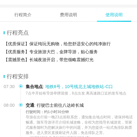
行程简介
费用说明
使用说明
行程亮点
【优质保证】保证纯玩无购物，给您舒适安心的纯净旅行
【优质服务】专业旅游大巴，金牌导游，贴心服务
【震撼景色】长城夜游开启，带您领略震撼灯光
行程安排
07:30
集合地点
:
地铁8号，10号线北土城地铁站-C口
7点半开始有导游举牌迎接，8点出发.离高速路口近的发车地点
08:00
交通
:
行驶巴士前往八达岭长城
行驶时间：约1小时30分钟
导游在出行前一晚23点前联系您，通知集合地点时间，请保持电话
畅通。随车导游详尽介绍长城攻略，全程为您指导长城游览，管家
式服务随时为您解决旅行中的问题，并为您提供一站式免排队购票
服务。进入景区直接刷证件入园，免去排队之苦。
