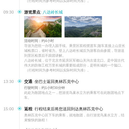
 （行程时间为参考时间以实际时间为准）。
09:30
游览景点
:
八达岭长城
活动时间：约4小时
导游为您统一办理入园手续。乘景区双程摆渡车,随车直接上山至长
城检票口，省时省力。登上八达岭长城后为游客自由参观，导游送
到景区检票后不跟团讲解。

八达岭长城，位于北京市延庆区军都山关沟古道北口。是中国古代
伟大的防御工程万里长城的重要组成部分，是明长城的一个隘口。

 （行程时间为参考时间以实际时间为准）。
13:30
交通
:
坐巴士返回奥林匹克中心
行驶时间：约1小时30分钟
此处为散团地点之一，想游览鸟巢水立方的乘客可在此散团地点下
车。
15:00
返程
:
行程结束后将您送回到达奥林匹克中心
奥林匹克中心区下车的乘客，就地散团，自行游览鸟巢水立方，结
束愉快的旅程！
