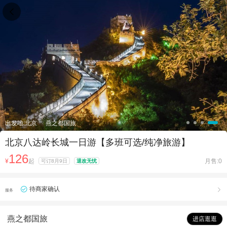

出发地:北京
燕之都国旅
北京八达岭长城一日游【多班可选/纯净旅游】
126
¥
起
月售:0
可订8月9日
退改无忧
待商家确认

服务
燕之都国旅
进店逛逛