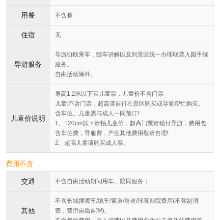
用餐
不含餐
住宿
无
导游协助乘车，随车讲解以及到景区统一办理取票入园手续
导游服务
服务。
自由活动除外。
身高1.2米以下买儿童票，儿童价不含门票
儿童:不含门票，超高请自行在景区购买或导游帮忙购买。
含车位。儿童需与成人一同预订!
儿童价说明
1、120cm以下请拍儿童价，超高门票请现付导游，费用包
含车位费，导服费，产生其他费用敬请自理!
2、超高儿童请购买成人票。
费用不含
交通
不含自由活动期间用车、陪同服务；
不含长城摆渡车/缆车/索道/滑道/球幕影院费用(不强制消
其他
费，费用自愿自理)。