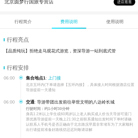
北京圆梦行国旅专营店
进店逛逛
行程简介
费用说明
使用说明
行程亮点
【品质纯玩】拒绝走马观花式游览，资深导游一站到底式管
行程安排
06:00
集合地点1
:
上门接
北京五环内(下单请选择【五环内接】，具体接人时间根据酒店位置
导游提前一天通知
06:00
交通
:
导游带团出发前往举世文明的八达岭长城
行驶时间：约1小时30分钟
身高1.2米以上学生或60周岁以上老人购买成人价当天导游可退门
票优惠导游提前一天晚上21:30之前联系通知出发时间下单时请确
认联系人手机号是否正确由于北京路况早晨非常堵车为了大家顺利
出行请提前准备好路线切忌迟到敬请谅解