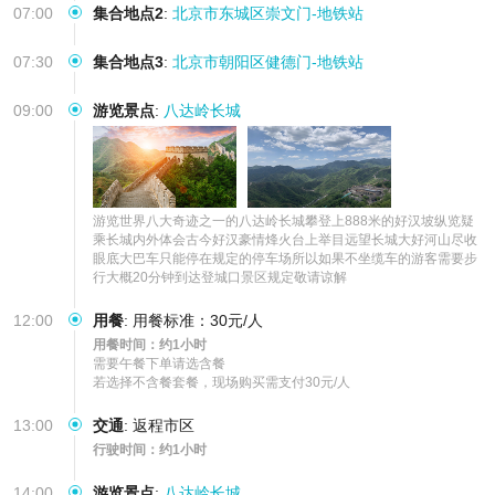
07:00
集合地点2
:
北京市东城区崇文门-地铁站
07:30
集合地点3
:
北京市朝阳区健德门-地铁站
09:00
游览景点
:
八达岭长城
游览世界八大奇迹之一的八达岭长城攀登上888米的好汉坡纵览疑
乘长城内外体会古今好汉豪情烽火台上举目远望长城大好河山尽收
眼底大巴车只能停在规定的停车场所以如果不坐缆车的游客需要步
行大概20分钟到达登城口景区规定敬请谅解
12:00
用餐
:
用餐标准：30元/人
用餐时间：约1小时
需要午餐下单请选含餐

若选择不含餐套餐，现场购买需支付30元/人
13:00
交通
:
返程市区
行驶时间：约1小时
14:00
游览景点
:
八达岭长城