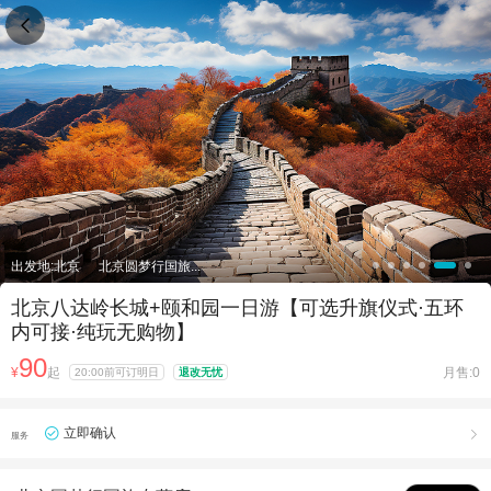

出发地:北京
北京圆梦行国旅...
北京八达岭长城+颐和园一日游【可选升旗仪式·五环
内可接·纯玩无购物】
90
¥
起
月售:0
20:00前可订明日
退改无忧
立即确认

服务