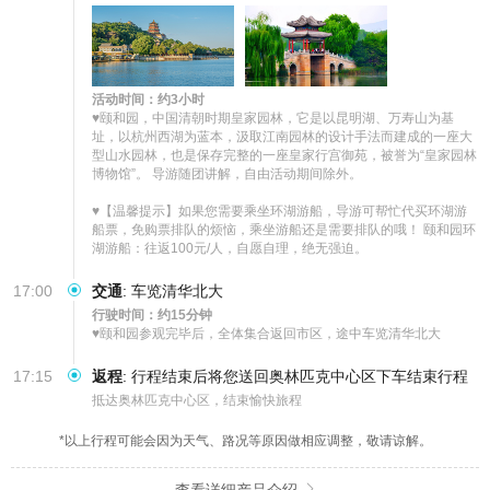
活动时间：约3小时
♥颐和园，中国清朝时期皇家园林，它是以昆明湖、万寿山为基
址，以杭州西湖为蓝本，汲取江南园林的设计手法而建成的一座大
型山水园林，也是保存完整的一座皇家行宫御苑，被誉为“皇家园林
博物馆”。 导游随团讲解，自由活动期间除外。

♥【温馨提示】如果您需要乘坐环湖游船，导游可帮忙代买环湖游
船票，免购票排队的烦恼，乘坐游船还是需要排队的哦！ 颐和园环
湖游船：往返100元/人，自愿自理，绝无强迫。
17:00
交通
:
车览清华北大
行驶时间：约15分钟
♥颐和园参观完毕后，全体集合返回市区，途中车览清华北大
17:15
返程
:
行程结束后将您送回奥林匹克中心区下车结束行程
抵达奥林匹克中心区，结束愉快旅程
*以上行程可能会因为天气、路况等原因做相应调整，敬请谅解。
查看详细产品介绍
