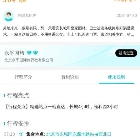
5.0
807条评论
分
超棒
去哪儿用户
2026-07-30
外地来京，假期有限，想一天看完长城和皇家园林。巴士达这条线路刚好满足需
求。一站直达慕田峪，不用换乘公交。车上可以咨询门票、索道相关事宜，省去
景区排队咨询。游览完长城直接前往颐和园，不用折返城里。司机驾驶稳妥，坐
车不累。整体安排合理，性价比可以，外地游客可以考虑。
永平国旅
进店逛逛
北京永平国际旅行社有限公司
行程简介
费用说明
使用说明
行程亮点
【行程亮点】精选站点一站直达，长城4小时，颐和园3小时
行程安排
07:10
集合地点
:
北京市东城区东四地铁站-e西北口