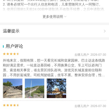
2. 请务必填写一个出行人信息和电话，儿童需随同大人一同预订。
3. 使用日期前1天前24:00前申请取消,不收取手续费，之后申请取消,
收取50.00%损失费。
更多使用说明

使用说明
出行当日，请按预定班次前往北京地铁5/6号线东四E口接待站，使用
温馨提示

手机扫码上车。
1.去哪儿网提醒您注意人身安全，参加有一定危险性的室内或户外活
人群说明
动（如跳伞、潜水、滑雪等）前，请务必仔细阅读
《风险提示》
。
用户评论
2.为普及旅游安全知识及旅游文明公约，使您的旅程顺利圆满完成，
宝宝3岁（含）以下免费，儿童4-10岁（含）半价，需与成人一同预
特制定
《去哪儿网旅游安全手册》
，请您认真阅读并切实遵守。
订


去哪儿用户 2026-07-30
外地来京，假期有限，想一天看完长城和皇家园林。巴士达这条线路
使用方法
刚好满足需求。一站直达慕田峪，不用换乘公交。车上可以咨询门
出行单天之出行地点提供预定电话或出行人姓名登车
票、索道相关事宜，省去景区排队咨询。游览完长城直接前往颐和
园，不用折返城里。司机驾驶稳妥，坐车不累。整体安排合理，性价
查看
《工商执照信息》
《特许经营许可证信息》
比可以，外地游客可以考虑。


去哪儿用户 2026-07-30