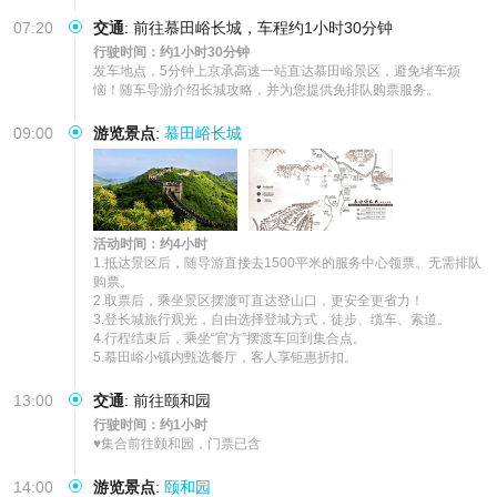
07:20
交通
:
前往慕田峪长城，车程约1小时30分钟
行驶时间：约1小时30分钟
发车地点，5分钟上京承高速一站直达慕田峪景区，避免堵车烦
恼！随车导游介绍长城攻略，并为您提供免排队购票服务。
09:00
游览景点
:
慕田峪长城
活动时间：约4小时
1.抵达景区后，随导游直接去1500平米的服务中心领票。无需排队
购票。

2.取票后，乘坐景区摆渡可直达登山口，更安全更省力！

3.登长城旅行观光，自由选择登城方式，徒步、缆车、索道。 

4.行程结束后，乘坐“官方”摆渡车回到集合点。

5.慕田峪小镇内甄选餐厅，客人享钜惠折扣。
13:00
交通
:
前往颐和园
行驶时间：约1小时
♥集合前往颐和园，门票已含
14:00
游览景点
:
颐和园