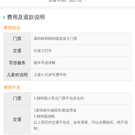
费用及退款说明
费用包含
门票
慕田峪和颐和园首道大门票
交通
往返大巴车
导游服务
随车导游讲解
儿童价说明
儿童4-10岁车费半价
费用不含
门票
1.颐和园小景点门票不包含在内
1慕田峪长城缆车/索道滑道
2.颐和园游船
交通
以上景区内交通不包含，如有需要，可以自费购买，绝不强
制。