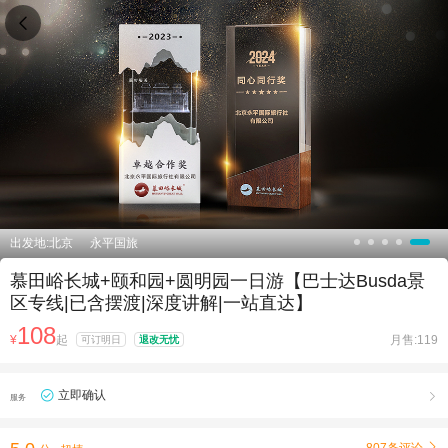

出发地:北京
永平国旅
慕田峪长城+颐和园+圆明园一日游【巴士达Busda景
区专线|已含摆渡|深度讲解|一站直达】
108
¥
起
月售:119
可订明日
退改无忧
立即确认

服务
