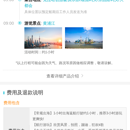
都会
具体位置以预定船期后工作人员发送为准
09:00
游览景点
:
黄浦江
活动时间：约1小时
*以上行程可能会因为天气、路况等原因做相应调整，敬请谅解。
查看详细产品介绍

费用及退款说明
费用包含
【常规出海】1小时出海返航行驶约1小时，推荐3小时游玩
更爽快!
【航行游玩】欣赏风景，拍照，蹦迪，狂欢k歌