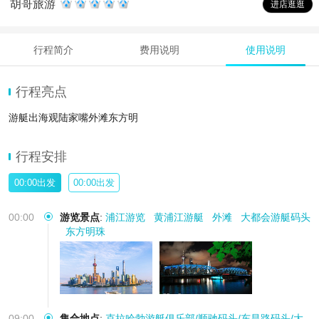
胡哥旅游
进店逛逛
行程简介
费用说明
使用说明
行程亮点
游艇出海观陆家嘴外滩东方明
行程安排
00:00出发
00:00出发
00:00
游览景点
:
浦江游览
黄浦江游艇
外滩
大都会游艇码头
东方明珠
09:00
集合地点
:
克拉哈勃游艇俱乐部/顺驰码头/东昌路码头/大