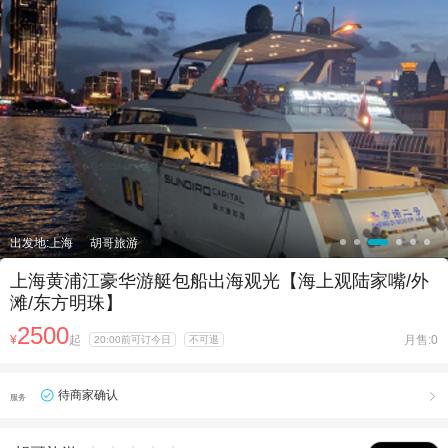

出发地:上海
胡哥旅游
上海黄浦江豪华游艇包船出海观光【海上观陆家嘴/外
滩/东方明珠】
2500
¥
起
月售:0
20:00前可订今日
不可退
待商家确认

服务