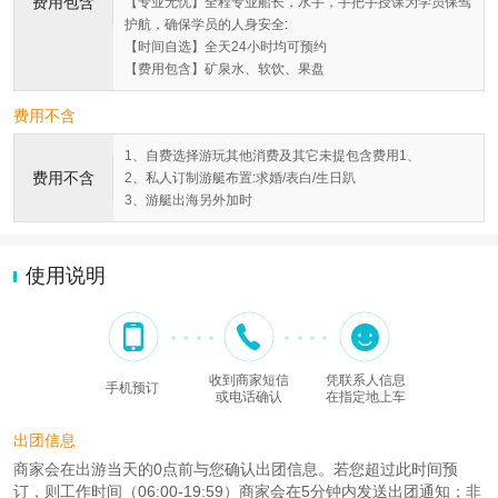
费用包含
【专业无忧】全程专业船长，水手，手把手授课为学员保驾
护航，确保学员的人身安全:
【时间自选】全天24小时均可预约
【费用包含】矿泉水、软饮、果盘
费用不含
1、自费选择游玩其他消费及其它未提包含费用1、
费用不含
2、私人订制游艇布置:求婚/表白/生日趴
3、游艇出海另外加时
使用说明
收到商家短信
凭联系人信息
手机预订
或电话确认
在指定地上车
出团信息
商家会在出游当天的0点前与您确认出团信息。若您超过此时间预
订，则工作时间（06:00-19:59）商家会在5分钟内发送出团通知；非