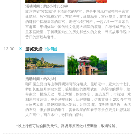
活动时间：约2小时35分钟
故宫也称“紫禁城”是明清两代的皇宫，也是中国现存完整的皇家古
建筑群。故宫规模宏伟，布局严整，建筑精美，富丽华贵，在导游
的讲解中探秘皇帝的后宫，走进“令妃”居所，一起八卦一下皇帝后
宫趣事！细细体味中国传统文化博大精深的底蕴。在雄伟威严的的
皇家宫殿里，了解我国灿烂的历史和悠久的文化，寻找故事传说中
昔日的辉煌与奢华。
13:00
游览景点
:
颐和园
活动时间：约2小时
颐和园主要由寿山和昆明湖两部分组成。昆明湖中，宏大的十七孔
桥如长虹偃月倒映水面，蜿蜓曲折的西堤犹如一条翠绿的飘带，萦
带南北，横绝天汉，堤上六桥，婀娜多姿， 形态互异；与前湖一水
相通的苏州街，更是酒幌临风，店肆熙攘，仿佛置身于 200 多年前
皇家买卖街；谐趣园则曲水复廊，足谐其 趣。昆明湖湖岸边：著名
的石舫，惟妙惟肖的铜牛，赏春观景的知春亭等景点更是让您犹如
人在画中，画在水中，散团自由活动。
*以上行程可能会因为天气、路况等原因做相应调整，敬请谅解。