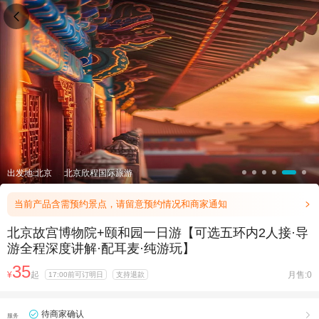

出发地:北京
北京欣程国际旅游
当前产品含需预约景点，请留意预约情况和商家通知

北京故宫博物院+颐和园一日游【可选五环内2人接·导
游全程深度讲解·配耳麦·纯游玩】
35
¥
起
月售:0
17:00前可订明日
支持退款
待商家确认

服务