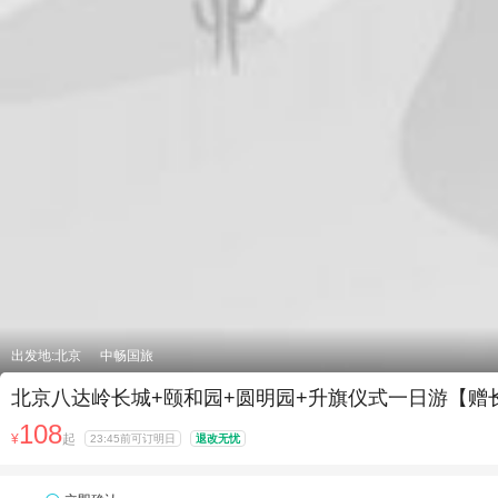
出发地:北京
中畅国旅
北京八达岭长城+颐和园+圆明园+升旗仪式一日游【赠
108
¥
起
23:45前可订明日
退改无忧