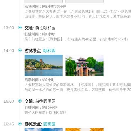
活动时间：约2小时30分钟
🚩参观世界八大奇迹 之一的【八达岭长城】(门票已含),体会“不
山峻岭，蜿蜒起伏，四季风光各不相 同：春天野花竞开，夏季绿色
13:00
交通
:
前往颐和园
行驶时间：约1小时
乘车前往景点:【颐和园】，行程距离约40公里，行驶时间约1小时）
14:00
游览景点
:
颐和园
活动时间：约2小时
🚩参观宛如人间仙境的皇家园林—【颐和园】，颐和园主要由寿山和
与前湖一水相通的苏州街，更是酒幌临风，店肆熙攘，仿佛置身于 
16:00
交通
:
前往圆明园
行驶时间：约30分钟
乘坐大巴车前往圆明园景区
16:45
游览景点
:
圆明园