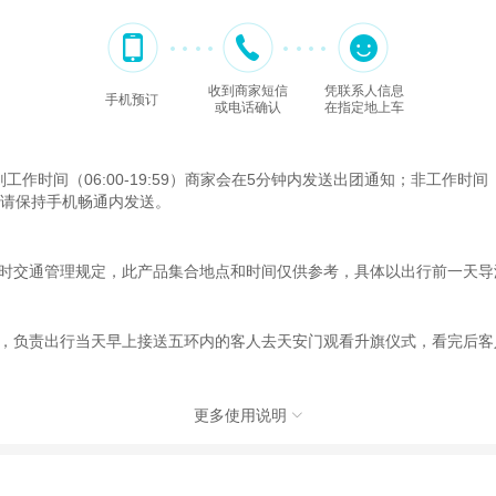
收到商家短信
凭联系人信息
手机预订
或电话确认
在指定地上车
间（06:00-19:59）商家会在5分钟内发送出团通知；非工作时间（2
，请保持手机畅通内发送。
时交通管理规定，此产品集合地点和时间仅供参考，具体以出行前一天导
，负责出行当天早上接送五环内的客人去天安门观看升旗仪式，看完后客
更多使用说明

分淡旺季门票差价详情请咨询客服。