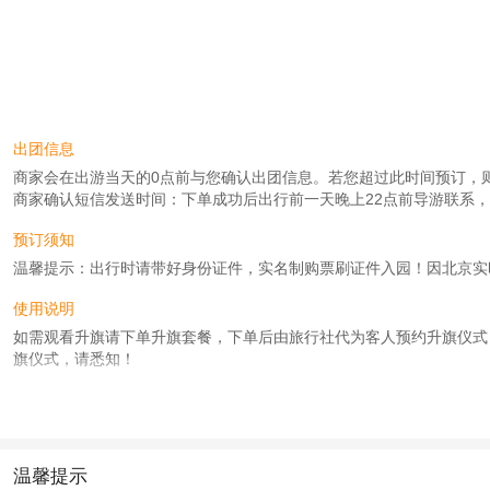
出团信息
商家会在出游当天的0点前与您确认出团信息。若您超过此时间预订，则工作时
商家确认短信发送时间：下单成功后出行前一天晚上22点前导游联系
预订须知
温馨提示：出行时请带好身份证件，实名制购票刷证件入园！因北京实
使用说明
如需观看升旗请下单升旗套餐，下单后由旅行社代为客人预约升旗仪式
旗仪式，请悉知！
人群说明
60岁以上老人下单时请下单成人价格，出行当天退老人差价，因景区
查看
《工商执照信息》
《特许经营许可证信息》
温馨提示