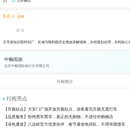
立即确认
服务
5.0
分
超棒
风*车
王导游知识面特别广，长城与颐和园历史典故讲解细致，全程规划合理，全程贴心
中畅国旅
北京中畅国际旅行社有限公司
行程简介
行程亮点
【升旗站点】天安门广场开放升旗站点，游客看完升旗无需打车
【品质服务】拒绝黑车黑导，真正的无购物，不进任何购物店
【绿色通道】八达岭官方优质伙伴，春节暑假免排队，不用等摆渡车