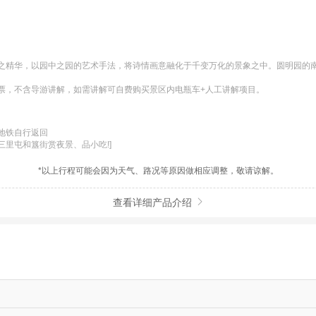
之精华，以园中之园的艺术手法，将诗情画意融化于千变万化的景象之中。圆明园的南
票，不含导游讲解，如需讲解可自费购买景区内电瓶车+人工讲解项目。
铁自行返回

里屯和簋街赏夜景、品小吃!]
*以上行程可能会因为天气、路况等原因做相应调整，敬请谅解。
查看详细产品介绍
