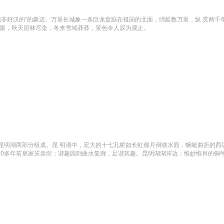
到长城非好汉的”的豪迈。万里长城象一条巨龙盘踞在祖国的北面，绵延数万里，纵 贯两
满眼，秋天层林尽染，冬来雪域莽莽，景色令人叹为观止。
昆明湖两部分组成。昆 明湖中，宏大的十七孔桥如长虹偃月倒映水面，蜿蜓曲折的西
200多年前皇家买卖街；谐趣园则曲水复廊，足谐其趣。昆明湖湖岸边：惟妙惟肖的铜