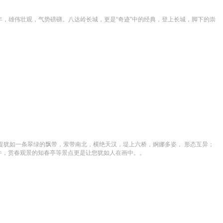
千年，雄伟壮观，气势磅礴。八达岭长城，更是“奇迹”中的经典，登上长城，脚下的崇
堤犹如一条翠绿的飘带，萦带南北，横绝天汉，堤上六桥，婀娜多姿， 形态互异；
牛，赏春观景的知春亭等景点更是让您犹如人在画中。。