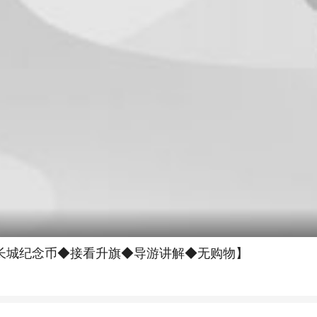
长城纪念币◆接看升旗◆导游讲解◆无购物】