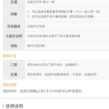
交通
往返大巴车-每人一座
1：可以选择含餐套餐享用团队午餐（十人一桌八菜一汤）
用餐
2：也可以选择不含午餐的套餐（景区周边自行用餐）
导游服务
当地中文导游
儿童价说明
18岁以内未成年儿童可下单儿童优惠价格
保险
旅行社责任险
费用不含
门票
景区内的小景点门票不包含，自愿购买！
交通
景区里用车，如缆车/游船/电瓶车，不包含，自愿自理！
退款说明
退款时间：使用日期截止前1天13:00前可以申请退款;
使用说明