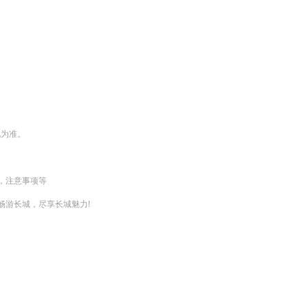
为准。

注意事项等

游长城，尽享长城魅力!
