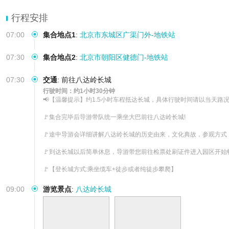
【好礼相赠】3岁以下儿童免单，18岁以下免门票，赠长城纪念
行程安排
07:00
集合地点1
:
北京市东城区广渠门外-地铁站
07:30
集合地点2
:
北京市朝阳区健德门-地铁站
07:30
交通
:
前往八达岭长城
行驶时间：约1小时30分钟
📢【温馨提示】约1.5小时车程抵达长城，具体行驶时间请以当天路况
🚩集合完毕后导游带队统一乘坐大巴前往八达岭长城!

🚩途中导游会详细讲解八达岭长城的历史由来，文化典故，参观方式，
🚩到达长城以后简单休息，导游带您前往检票处刷证件进入园区开始畅
🚩【登长城方式:乘坐缆车+徒步或者纯徒步攀爬】
09:00
游览景点
:
八达岭长城