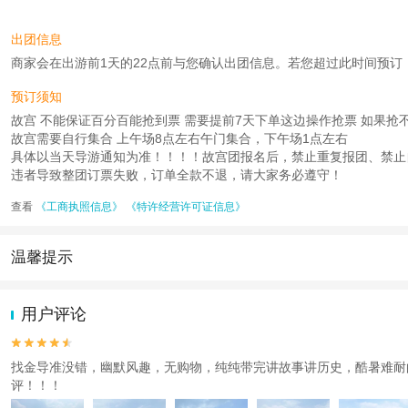
出团信息
商家会在出游前1天的22点前与您确认出团信息。若您超过此时间预订，则工
预订须知
故宫 不能保证百分百能抢到票 需要提前7天下单这边操作抢票 如果抢不
故宫需要自行集合 上午场8点左右午门集合，下午场1点左右
具体以当天导游通知为准！！！！故宫团报名后，禁止重复报团、禁止
违者导致整团订票失败，订单全款不退，请大家务必遵守！
查看
《工商执照信息》
《特许经营许可证信息》
温馨提示
1.去哪儿网提醒您注意人身安全，参加有一定危险性的室内或户外活
2.为普及旅游安全知识及旅游文明公约，使您的旅程顺利圆满完成，特
用户评论


找金导准没错，幽默风趣，无购物，纯纯带完讲故事讲历史，酷暑难耐
评！！！