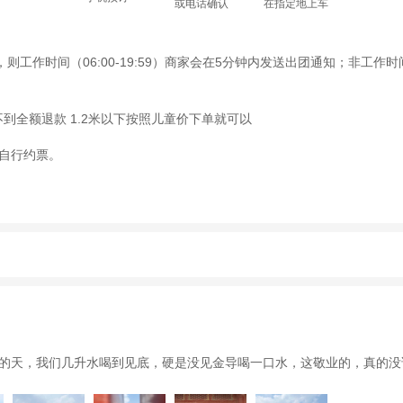
或电话确认
在指定地上车
作时间（06:00-19:59）商家会在5分钟内发送出团通知；非工作时间（
到全额退款 1.2米以下按照儿童价下单就可以
自行约票。
动（如跳伞、潜水、滑雪等）前，请务必仔细阅读
《风险提示》
。
制定
《去哪儿网旅游安全手册》
，请您认真阅读并切实遵守。
的天，我们几升水喝到见底，硬是没见金导喝一口水，这敬业的，真的没