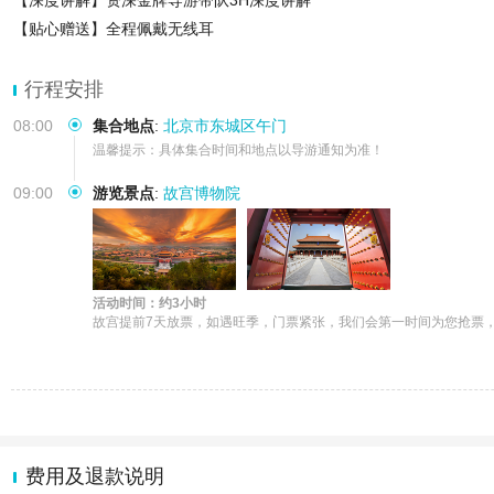
【深度讲解】资深金牌导游带队3H深度讲解
【贴心赠送】全程佩戴无线耳
行程安排
08:00
集合地点
:
北京市东城区午门
温馨提示：具体集合时间和地点以导游通知为准！
09:00
游览景点
:
故宫博物院
活动时间：约3小时
故宫提前7天放票，如遇旺季，门票紧张，我们会第一时间为您抢票，
费用及退款说明