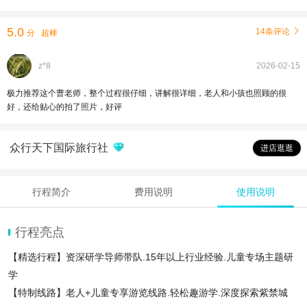
5.0
14条评论

分
超棒
z*8
2026-02-15
极力推荐这个曹老师，整个过程很仔细，讲解很详细，老人和小孩也照顾的很
好，还给贴心的拍了照片，好评
众行天下国际旅行社
进店逛逛
行程简介
费用说明
使用说明
行程亮点
【精选行程】资深研学导师带队.15年以上行业经验.儿童专场主题研
学
【特制线路】老人+儿童专享游览线路.轻松趣游学.深度探索紫禁城