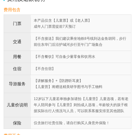
费用包含
本产品仅含【儿童票】或【老人票】
门票
成年人门票需提前7天预订
【不含接送】我们建议乘坐地铁8号线到达金鱼胡同，步行
交通
前往东华门后沿护城河步行至午门广场集合
用餐
【不含餐饮】可自备少量零食和饮用水
住宿
【不含住宿】
【讲解服务】+【防蹭听耳麦】
导游服务
【儿童营】将赠送精美研学图书与手工物料
12岁以下儿童若单独参加请拍【儿童营】儿童选项，若有老
儿童价说明
年人陪同参与【儿童营】则拍成人选项，年龄较大的孩子根
据实际出行人情况与人员，可以联系客服安排至其他团队
保险
仅含旅行社责任险，请自行购买人身意外保险！