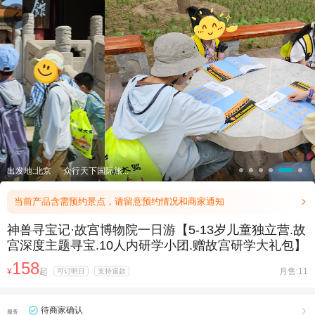

出发地:北京
众行天下国际旅...
当前产品含需预约景点，请留意预约情况和商家通知

神兽寻宝记·故宫博物院一日游【5-13岁儿童独立营.故
宫深度主题寻宝.10人内研学小团.赠故宫研学大礼包】
158
¥
起
月售:11
可订明日
支持退款
待商家确认

服务