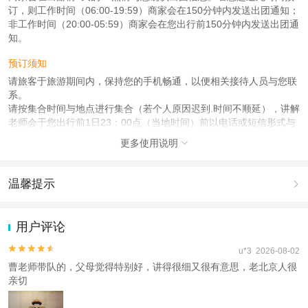
订，则工作时间（06:00-19:59）商家会在150分钟内发送出团通知；
非工作时间（20:00-05:59）商家会在您出行前150分钟内发送出团通
知。
预订须知
请旅客于旅游期间内，保持您的手机畅通，以便相关接待人员与您联
系。
请按集合时间与地点进行集合（若个人原因迟到.时间不顺延），讲解
老师会于您出行前1日23：00点（当地时间）前以电话或短信形式与
您确认集合时间/地点/注意事项等，请务必保持手机通畅 。
更多使用说明

使用说明
1.【超载说明】宫候会提前按照下单人数为您准备讲解老师，同行若
温馨提示

有免费婴儿或临时增加参团人数，需要提前告知客服，因不诚信导致
超员或无法入馆，视为自动放弃行程。
1.去哪儿网提醒您注意人身安全，参加有一定危险性的室内或户外活
2.【迟到说明】为减少同团客人等待时间，您需要准时抵达集合地
动（如跳伞、潜水、滑雪等）前，请务必仔细阅读
《风险提示》
。
用户评论
点，迟到>15分钟视为您主动放弃当日行程，无法退费哦。 行程中因
2.为普及旅游安全知识及旅游文明公约，使您的旅程顺利圆满完成，
个人原因中途离开，视为自行放弃权益，不支持退款，敬请知悉；
特制定
《去哪儿网旅游安全手册》
，请您认真阅读并切实遵守。


u*3 2026-08-02
3.因行程讲解大部分是在室内，请穿着舒适的衣服、鞋子，夏 季炎热
曹老师带队的，父母觉得特别好，讲得很细又很有意思，老北京人很
及天气多变，请备好防暑降温用品和雨伞；
亲切
4.行程中请保管好随身物品，尽量不要携带贵重物品出行，以防丢失
或被窃；