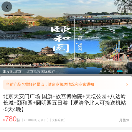

出发地:北京
北京欣程国际旅游
当前产品含需预约景点，请留意预约情况和商家通知

北京天安门广场-国旗+故宫博物院+天坛公园+八达岭
长城+颐和园+圆明园五日游【观清华北大可接送机站
·5天4晚】
780
¥
起
月售:0
23:00前可订明日
支持退款