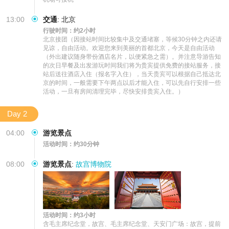
13:00
交通
:
北京
行驶时间：约2小时
北京接团（因接站时间比较集中及交通堵塞，等候30分钟之内还请
见谅，自由活动。欢迎您来到美丽的首都北京，今天是自由活动
（外出建议随身带份酒店名片，以便紧急之需）。并注意导游告知
的次日早餐及出发游玩时间我们将为贵宾提供免费的接站服务，接
站后送往酒店入住（报名字入住），当天贵宾可以根据自己抵达北
京的时间，一般需要下午两点以后才能入住，可以先自行安排一些
活动，一旦有房间清理完毕，尽快安排贵宾入住。）
Day 2
04:00
游览景点
活动时间：约30分钟
08:00
游览景点
:
故宫博物院
活动时间：约3小时
含毛主席纪念堂，故宫、毛主席纪念堂、天安门广场：故宫，提前