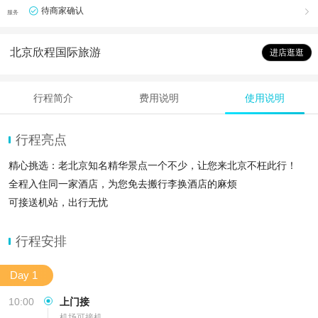
待商家确认

服务
北京欣程国际旅游
进店逛逛
行程简介
费用说明
使用说明
行程亮点
精心挑选：老北京知名精华景点一个不少，让您来北京不枉此行！
全程入住同一家酒店，为您免去搬行李换酒店的麻烦
可接送机站，出行无忧
行程安排
Day 1
10:00
上门接
机场可接机