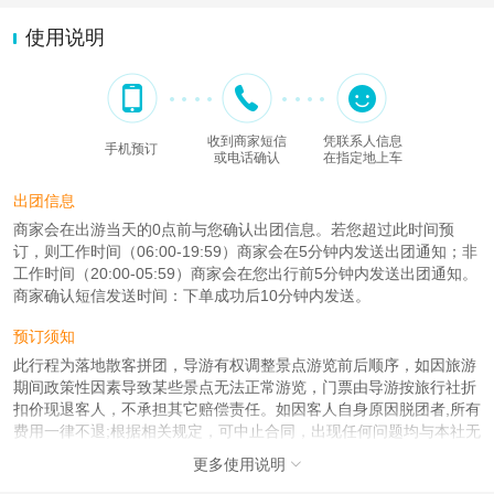
使用说明
收到商家短信
凭联系人信息
手机预订
或电话确认
在指定地上车
出团信息
商家会在出游当天的0点前与您确认出团信息。若您超过此时间预
订，则工作时间（06:00-19:59）商家会在5分钟内发送出团通知；非
工作时间（20:00-05:59）商家会在您出行前5分钟内发送出团通知。
商家确认短信发送时间：下单成功后10分钟内发送。
预订须知
此行程为落地散客拼团，导游有权调整景点游览前后顺序，如因旅游
期间政策性因素导致某些景点无法正常游览，门票由导游按旅行社折
扣价现退客人，不承担其它赔偿责任。如因客人自身原因脱团者,所有
费用一律不退;根据相关规定，可中止合同，出现任何问题均与本社无
关。此产品为综合优惠线路，所有持老年证，残疾证，学生证等证件
更多使用说明

参团的游客均无退费，请特别提示！