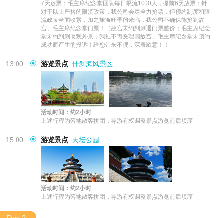
7天放票；毛主席纪念堂团队每日限流1000人，提前6天放票；针
对于以上严格的限流政策，我公司会尽全力抢票，但预约制度和限
流政策全面收紧，加之旅游旺季的来临，我公司不确保能抢到故
宫、毛主席纪念堂门票！（故宫未约到则退门票差价；毛主席纪念
堂未约到则改观外景；我社不再受理因故宫、毛主席纪念堂未预约
成功而产生的投诉！给您带来不便，深表歉意！！
13:00
游览景点
:
什刹海风景区
活动时间：约2小时
上述行程为落地散客拼团，导游有权调整景点游览前后顺序
15:00
游览景点
:
天坛公园
活动时间：约2小时
上述行程为落地散客拼团，导游有权调整景点游览前后顺序
Day 3