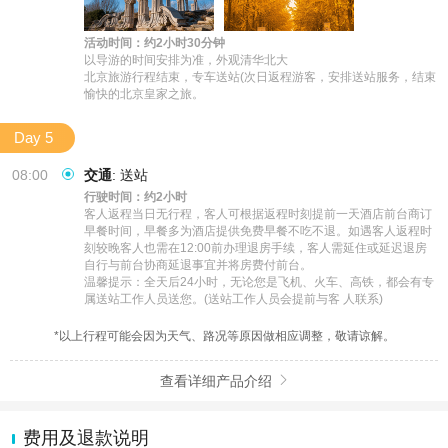
活动时间：约2小时30分钟
以导游的时间安排为准，外观清华北大

北京旅游行程结束，专车送站(次日返程游客，安排送站服务，结束
愉快的北京皇家之旅。
Day 5
08:00
交通
:
送站
行驶时间：约2小时
客人返程当日无行程，客人可根据返程时刻提前一天酒店前台商订
早餐时间，早餐多为酒店提供免费早餐不吃不退。如遇客人返程时
刻较晚客人也需在12:00前办理退房手续，客人需延住或延迟退房
自行与前台协商延退事宜并将房费付前台。

温馨提示：全天后24小时，无论您是飞机、火车、高铁，都会有专
属送站工作人员送您。(送站工作人员会提前与客 人联系)
*以上行程可能会因为天气、路况等原因做相应调整，敬请谅解。
查看详细产品介绍

费用及退款说明