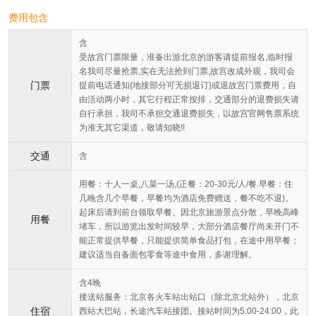
费用包含
含
受故宫门票限量，准备出游北京的游客请提前报名,临时报
名我司尽量抢票,实在无法抢到门票,故宫改成外观，我司会
门票
提前电话通知{地接部分可无损退订}或退故宫门票费用，自
由活动两小时，其它行程正常按排，交通部分的退费损失请
自行承担，我司不承担交通退费损失，以故宫官网售票系统
为准无其它渠道，敬请知晓!!
交通
含
用餐：十人一桌,八菜一汤,(正餐：20-30元/人/餐.早餐：住
几晚含几个早餐，早餐均为酒店免费赠送，餐不吃不退)。
起床后请到前台领取早餐。因北京旅游景点分散，早晚高峰
用餐
堵车，所以游览出发时间较早，大部分酒店餐厅尚未开门不
能正常提供早餐，只能提供简单食品打包，在途中用早餐；
建议适当自备面包零食等途中食用，多谢理解。
含4晚
接送站服务：北京各火车站出站口（除北京北站外），北京
住宿
西站大巴站，长途汽车站接团。接站时间为5:00-24:00，此