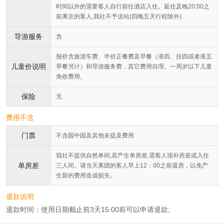
时间以外的需要客人自行前往酒店入住。延住及晚20:00之
前离京的客人,我社不予送站(四晚五天行程除外).
导游服务
含
报价含旅游车费、半价正餐费及早餐（准四、挂四或者准五
儿童价说明
早餐另计）和导游服务费，其它费用自理。一周岁以下儿童
免收费用。
保险
无
费用不含
门票
不含园中园及其他未提及费用
我社不提供自然单间,若产生单房差,需客人现补房差或入住
单房差
三人间。请当天离团的客人早上12：00之前退房，以免产
生新的费用造成损失。
退款说明
退款时间：使用日期截止前3天15:00前可以申请退款;