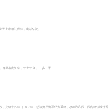
皇天上帝顶礼膜拜，虔诚祭祀。
区，这里名商汇集，寸土寸金， 一步一景……
所毁，光绪十四年（1888年）慈禧挪用海军经费重建，改称颐和园。园内建筑以佛香