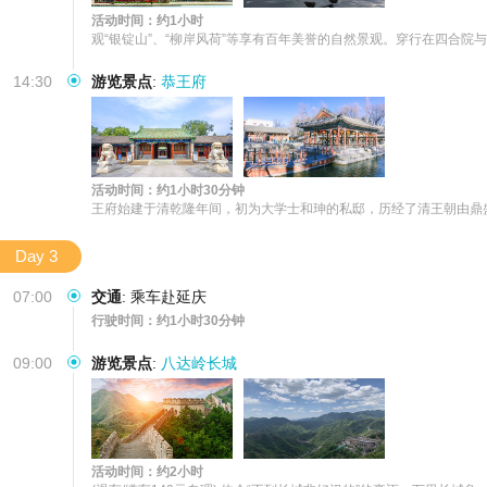
活动时间：约1小时
观“银锭山”、“柳岸风荷”等享有百年美誉的自然景观。穿行在四合院与
14:30
游览景点
:
恭王府
活动时间：约1小时30分钟
王府始建于清乾隆年间，初为大学士和珅的私邸，历经了清王朝由鼎盛
Day 3
07:00
交通
:
乘车赴延庆
行驶时间：约1小时30分钟
09:00
游览景点
:
八达岭长城
活动时间：约2小时