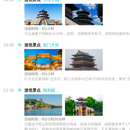
活动时间：约1小时
天坛修建于明朝永乐18年，是明、清两朝皇帝祭天、求雨和祈祷丰
10:00
游览景点
:
前门大街
活动时间：约1小时
打卡北京新地标-北京坊，前门大街距今已有570余年的历史，素有“
12:30
游览景点
:
颐和园
活动时间：约2小时30分钟
主要由万寿山和昆明湖两部分组成，前身为清漪园，由乾隆皇帝于175
阁为中心，既饱含中国皇家园林的恢弘富丽气势，又充满自然之趣，