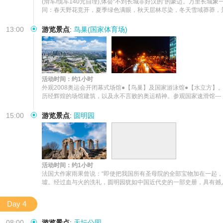
(滑车/缆车140元自理),体会“不到长城非好汉的”的豪迈。万里
同：春天野花竞开，夏季绿色满眼，秋天层林尽染，冬天雪域莽莽，
13:00
游览景点
:
鸟巢(国家体育场)
活动时间：约1小时
外观2008奥运会开闭幕式场馆●【鸟巢】及国家游泳馆●【水立方
历经辉煌的场馆建筑，以及永不言败的奥运精神。参观国家速滑馆---
15:00
游览景点
:
圆明园
活动时间：约1小时
法国大作家雨果曾说：“即使把我国所有圣母院的全部宝物加在一起，
墟。经过血与火的洗礼，圆明园犹如中国近代史的一部史册，具有撼
Day 4
08:00
游览景点
:
天坛公园