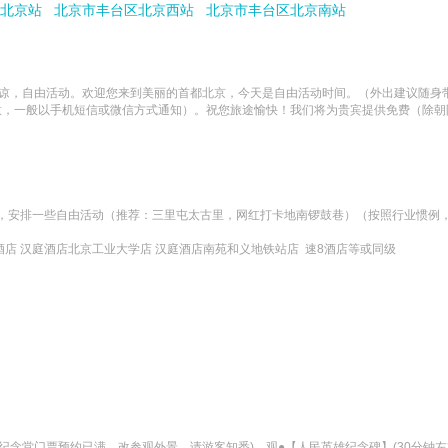
北京站
北京市丰台区北京西站
北京市丰台区北京南站
见谅，自由活动。欢迎您来到美丽的首都北京，今天是自由活动时间。（外出建议随身
请请留意，一般以手机短信或微信方式通知）。祝您旅途愉快！我们将为贵宾提供免费（
，安排一些自由活动（推荐：三里屯太古里，网红打卡地南锣鼓巷）（按照行业惯例
店 汉庭酒店北京工业大学店 汉庭酒店南苑和义地铁站店  速8酒店等或同级
念堂门票预约已满，改参观外景，请游客知悉)，观●【人民英雄纪念碑】(30分钟左右