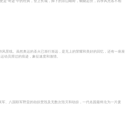
城更是“奇迹”中的经典，登上长城，脚下的崇山峻岭，蜿蜒起伏，四季风光各不相
的独特风景线。虽然奥运的圣火已渐行渐远，是无上的荣耀和美好的回忆，还有一座座
就像运动员滑过的痕迹，象征速度和激情。
法联军、八国联军野蛮的劫掠焚毁及无数次毁灭和劫掠，一代名园最终沦为一片废