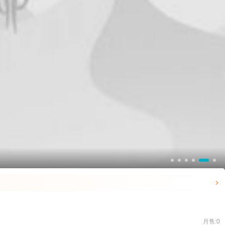

】
月售:0