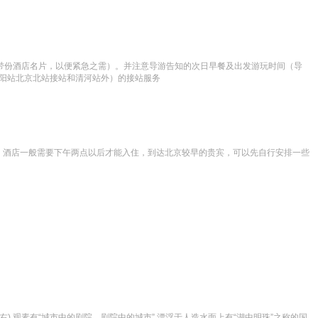
带份酒店名片，以便紧急之需）。并注意导游告知的次日早餐及出发游玩时间（导
除朝阳站北京北站接站和清河站外）的接站服务
，酒店一般需要下午两点以后才能入住，到达北京较早的贵宾，可以先自行安排一些
),观素有“城市中的剧院，剧院中的城市”,漂浮于人造水面上有“湖中明珠”之称的国