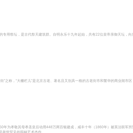
年的专用祭坛，是古代祭天建筑群。自明永乐十九年起始，共有22位皇帝亲御天坛，向
天街”之称，“大栅栏儿”是北京古老、著名且又别具一格的古老街市和繁华的商业闹市
0年为孝敬其母孝圣皇后动用448万两百银建成，咸丰十年（1860年）被英法联军
是举世罕见的园林艺术杰作。