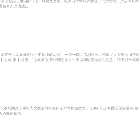
长城象一条龙盘踞在祖国的北面，绵延数万里，纵贯两千年雄伟壮观，气势磅礴。八达岭长
景色令人叹为观止
】。水立方和鸟巢分别位于中轴线的两侧， 一方一圆，遥相呼应，构成了人文奥运  
【 冰 丝 带 】外景，“冰丝带”的设计理念来自一个冰和速度结合的创意，22条丝带
也不能同这个规模宏大而富丽堂皇的东方博物馆媲美”。1860年10月圆明园惨遭英
人心魄的价值。