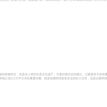
族的骄傲所在，也是全人类的珍贵文化遗产。它凝结着历史的烟云，记载着岁月的沧桑
地占地112万平方米的重重宫阙，既是收藏明清皇室珍宝的巨大宝库，也是记载明清宫廷