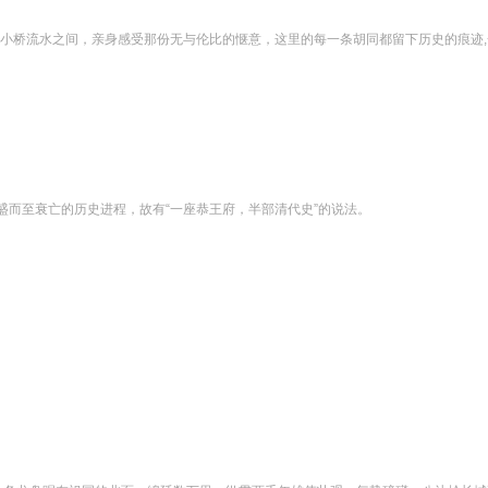
小桥流水之间，亲身感受那份无与伦比的惬意，这里的每一条胡同都留下历史的痕迹,一砖
而至衰亡的历史进程，故有“一座恭王府，半部清代史”的说法。