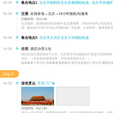
00:00
集合地点1
:
北京市朝阳区北京首都国际机场
北京市东城区
06:00
交通
:
全国各地→北京→24小时接机/站服务
行驶时间：约3小时
北京接团（因接站时间比较集中及交通堵塞，等候30分钟之内还请
游一般会在16:00-20:00之间通知第二天起床、出发时间，敬
09:00
集合地点5
:
北京市大兴区北京大兴国际机场
14:00
住宿
:
酒店办理入住
接站后送往酒店报名字入住，当天贵宾可以根据自己抵达北京的时间
活动，一旦有房间清理完毕，尽快安排贵宾入住。）

格林豪泰十里河店 格林豪泰蒲黄榆店 都市优选酒店十里河店 馨德润酒
Day 2
04:00
游览景点
:
天安门广场
活动时间：约2小时
游览 ●【纪念堂】(闭馆期间观外景，纪念堂参观需要实名预约，如遇纪