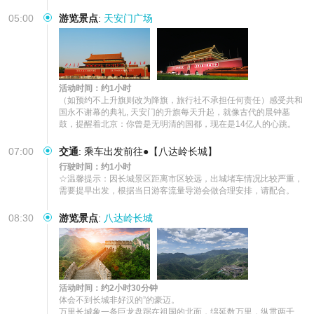
05:00
游览景点
:
天安门广场
活动时间：约1小时
（如预约不上升旗则改为降旗，旅行社不承担任何责任）感受共和
国永不谢幕的典礼, 天安门的升旗每天升起，就像古代的晨钟墓
鼓，提醒着北京：你曾是无明清的国都，现在是14亿人的心跳。
07:00
交通
:
乘车出发前往●【八达岭长城】
行驶时间：约1小时
☆温馨提示：因长城景区距离市区较远，出城堵车情况比较严重，
需要提早出发，根据当日游客流量导游会做合理安排，请配合。
08:30
游览景点
:
八达岭长城
活动时间：约2小时30分钟
体会不到长城非好汉的”的豪迈。

万里长城象一条巨龙盘踞在祖国的北面，绵延数万里，纵贯两千