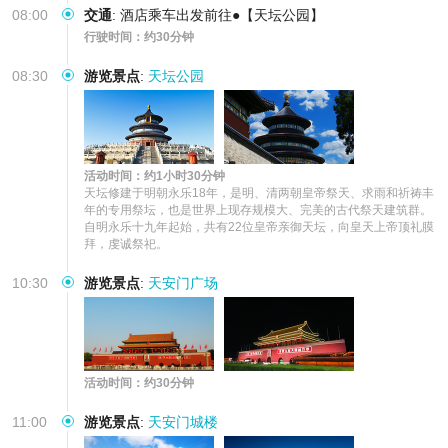
08:00
交通
:
酒店乘车出发前往●【天坛公园】
行驶时间：约30分钟
08:30
游览景点
:
天坛公园
活动时间：约1小时30分钟
天坛修建于明朝永乐18年，是明、清两朝皇帝祭天、求雨和祈祷丰
年的专用祭坛，也是世界上现存规模大、完美的古代祭天建筑群。
自明永乐十九年起始，共有22位皇帝亲御天坛，向皇天上帝顶礼膜
拜，虔诚祭祀。
10:30
游览景点
:
天安门广场
活动时间：约30分钟
11:00
游览景点
:
天安门城楼