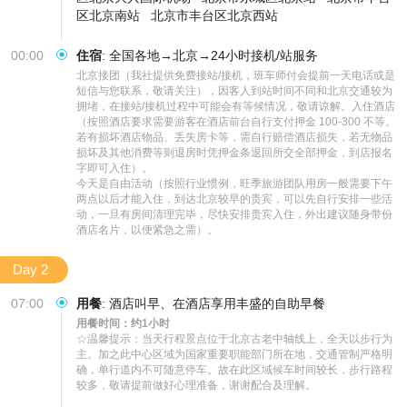
区北京南站
北京市丰台区北京西站
00:00
住宿
:
全国各地→北京→24小时接机/站服务
北京接团（我社提供免费接站/接机，班车师付会提前一天电话或是
短信与您联系，敬请关注），因客人到站时间不同和北京交通较为
拥堵，在接站/接机过程中可能会有等候情况，敬请谅解。入住酒店
（按照酒店要求需要游客在酒店前台自行支付押金 100-300 不等。
若有损坏酒店物品、丢失房卡等，需自行赔偿酒店损失，若无物品
损坏及其他消费等则退房时凭押金条退回所交全部押金，到店报名
字即可入住）。

今天是自由活动（按照行业惯例，旺季旅游团队用房一般需要下午
两点以后才能入住，到达北京较早的贵宾，可以先自行安排一些活
动，一旦有房间清理完毕，尽快安排贵宾入住，外出建议随身带份
酒店名片，以便紧急之需）。
Day 2
07:00
用餐
:
酒店叫早、在酒店享用丰盛的自助早餐
用餐时间：约1小时
☆温馨提示：当天行程景点位于北京古老中轴线上，全天以步行为
主。加之此中心区域为国家重要职能部门所在地，交通管制严格明
确，单行道内不可随意停车。故在此区域候车时间较长，步行路程
较多，敬请提前做好心理准备，谢谢配合及理解。