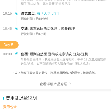
现了“虽由人作，宛自天开”的造园意境。
16:15
游览景点
:
清华大学-北门
活动时间：约15分钟
16:45
交通
:
乘车返回酒店休息，晚餐自理
行驶时间：约1小时
Day 5
00:00
住宿
:
睡到自然醒 逛街或走亲访友 送站/送机
早餐后自由活动（我社根据客人返程时间，中午 12 点退房前安排
送站/送机，如不跟随送站客人请自行前往车站/ 机场）
*以上行程可能会因为天气、路况等原因做相应调整，敬请谅解。
查看详细产品介绍

费用及退款说明
费用包含