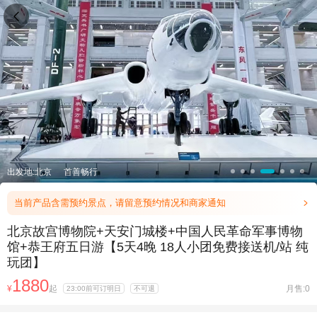

出发地:北京
首善畅行
当前产品含需预约景点，请留意预约情况和商家通知

北京故宫博物院+天安门城楼+中国人民革命军事博物
馆+恭王府五日游【5天4晚 18人小团免费接送机/站 纯
玩团】
1880
¥
起
月售:0
23:00前可订明日
不可退