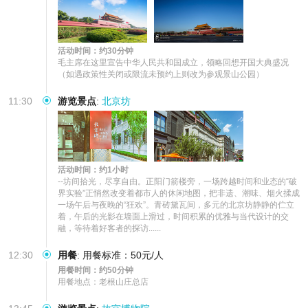
活动时间：约30分钟
毛主席在这里宣告中华人民共和国成立，领略回想开国大典盛况
（如遇政策性关闭或限流未预约上则改为参观景山公园）
11:30
游览景点
:
北京坊
活动时间：约1小时
--坊间拾光，尽享自由。正阳门箭楼旁，一场跨越时间和业态的“破
界实验”正悄然改变着都市人的休闲地图，把非遗、潮味、烟火揉成
一场午后与夜晚的“狂欢”。青砖黛瓦间，多元的北京坊静静的伫立
着，午后的光影在墙面上滑过，时间积累的优雅与当代设计的交
融，等待着好客者的探访......
12:30
用餐
:
用餐标准：50元/人
用餐时间：约50分钟
用餐地点：老根山庄总店