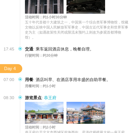
活动时间：约1小时30分钟
五十年代首都十大建筑之一，中国第一个综合类军事博物馆，馆藏
文物以反映中国人民解放军军事史，中国古近代军事史和世界军事
史为主（如遇政策性关闭或限流未预约上则改为参观首都博物
馆）。
17:45
交通
:
乘车返回酒店休息，晚餐自理。
行驶时间：约30分钟
Day 4
07:00
用餐
:
酒店叫早、在酒店享用丰盛的自助早餐。
用餐时间：约1小时
08:30
游览景点
:
恭王府
活动时间：约2小时
恭王府位于北京市西城区前海西街，是清代规模最大的一座王府，