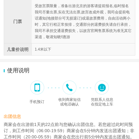
受故宫票限量，准备出游北京的游客请提前报名,临时报名
我司尽量出票,实在无法出票,故宫改成外观，我司会提前电
话通知{地接部分可无损退订}或退故票费用，自由活动两小
门票
时，其它行程正常按排，交通部分的退费损失请自行承担，
我司不承担交通退费损失，以故宫官网售票系统为准无其它
渠道，敬请知晓!!惠游
儿童价说明
1.4米以下
使用说明
收到商家短信
凭联系人信息
手机预订
或电话确认
在指定地上车
出团信息
商家会在出游前1天的22点前与您确认出团信息。若您超过此时间预
订，则工作时间（06:00-19:59）商家会在5分钟内发送出团通知；非
工作时间（20:00-05:59）商家会在您出行前5分钟内发送出团通知。