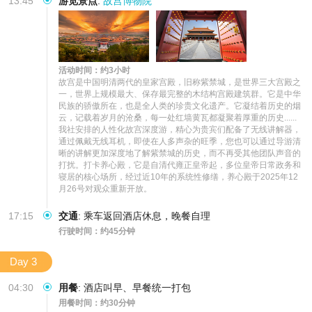
13:45
游览景点
:
故宫博物院
活动时间：约3小时
故宫是中国明清两代的皇家宫殿，旧称紫禁城，是世界三大宫殿之
一，世界上规模最大、保存最完整的木结构宫殿建筑群。它是中华
民族的骄傲所在，也是全人类的珍贵文化遗产。它凝结着历史的烟
云，记载着岁月的沧桑，每一处红墙黄瓦都凝聚着厚重的历史......
我社安排的人性化故宫深度游，精心为贵宾们配备了无线讲解器，
通过佩戴无线耳机，即使在人多声杂的旺季，您也可以通过导游清
晰的讲解更加深度地了解紫禁城的历史，而不再受其他团队声音的
打扰。打卡养心殿，它是自清代雍正皇帝起，多位皇帝日常政务和
寝居的核心场所，经过近10年的系统性修缮，养心殿于2025年12
月26号对观众重新开放。
17:15
交通
:
乘车返回酒店休息，晚餐自理
行驶时间：约45分钟
Day 3
04:30
用餐
:
酒店叫早、早餐统一打包
用餐时间：约30分钟