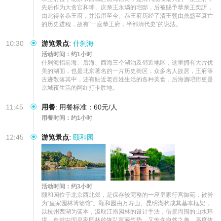
先后作为大贪官和珅、庆亲王永璘的宅邸，后被赐予恭亲王奕訢，
由此得名恭王府，并沿用至今。恭王府历经了清王朝由鼎盛至衰亡
的历史进程，故有“一座恭王府，半部清代史”的说法。
10:30
游览景点
:
什刹海
活动时间：约1小时
什刹海指前海、后海、西海三个湖泊及邻近地区，这里拥有大片优
美的湖面，也是北京著名的一片历史街区，众多名人故居，王府等
古迹散落其中，还有贴近老百姓生活的各种美食，后海酒吧街更是
京城夜生活的网红打卡胜地。
11:45
用餐
:
用餐标准：60元/人
用餐时间：约1小时
12:45
游览景点
:
颐和园
活动时间：约3小时
颐和园位于北京西北郊，是保存较完整的一座皇家行宫御苑，被誉
为“皇家园林博物馆”。颐和园由万寿山、昆明湖构成其基本框架，
以杭州西湖为蓝本，汲取江南园林的设计手法，借景周围的山水环
境，造就中国皇家园林的恢弘富丽气势，又饱含自然之趣，高度体