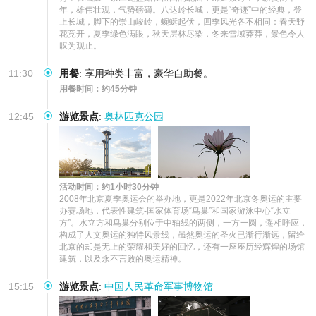
年，雄伟壮观，气势磅礴。八达岭长城，更是“奇迹”中的经典，登
上长城，脚下的崇山峻岭，蜿蜒起伏，四季风光各不相同：春天野
花竞开，夏季绿色满眼，秋天层林尽染，冬来雪域莽莽，景色令人
叹为观止。
11:30
用餐
:
享用种类丰富，豪华自助餐。
用餐时间：约45分钟
12:45
游览景点
:
奥林匹克公园
活动时间：约1小时30分钟
2008年北京夏季奥运会的举办地，更是2022年北京冬奥运的主要
办赛场地，代表性建筑-国家体育场“鸟巢”和国家游泳中心“水立
方”。水立方和鸟巢分别位于中轴线的两侧，一方一圆，遥相呼应，
构成了人文奥运的独特风景线，虽然奥运的圣火已渐行渐远，留给
北京的却是无上的荣耀和美好的回忆，还有一座座历经辉煌的场馆
建筑，以及永不言败的奥运精神。
15:15
游览景点
:
中国人民革命军事博物馆