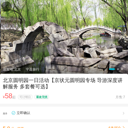

出发地:北京
宇遥旅行
北京圆明园一日活动【京状元圆明园专场 导游深度讲
解服务 多套餐可选】
58
¥
起
月售:7
可订明日
退改无忧
立即确认

服务
