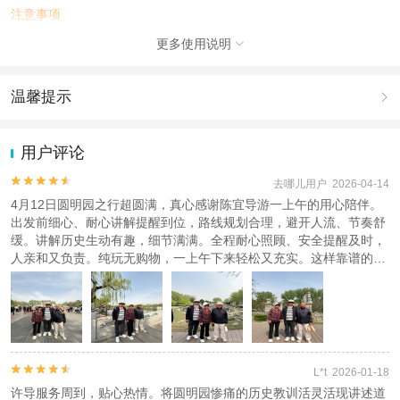
注意事项
不包含产品未提到的其他个人消费
更多使用说明

查看
《工商执照信息》
《特许经营许可证信息》
温馨提示

1.去哪儿网提醒您注意人身安全，参加有一定危险性的室内或户外活
动（如跳伞、潜水、滑雪等）前，请务必仔细阅读
《风险提示》
。
用户评论
2.为普及旅游安全知识及旅游文明公约，使您的旅程顺利圆满完成，
特制定
《去哪儿网旅游安全手册》
，请您认真阅读并切实遵守。


去哪儿用户 2026-04-14
4月12日圆明园之行超圆满，真心感谢陈宜导游一上午的用心陪伴。
出发前细心、耐心讲解提醒到位，路线规划合理，避开人流、节奏舒
缓。讲解历史生动有趣，细节满满。全程耐心照顾、安全提醒及时，
人亲和又负责。纯玩无购物，一上午下来轻松又充实。这样靠谱的导
游太难得，强烈推荐！


L*t 2026-01-18
许导服务周到，贴心热情。将圆明园惨痛的历史教训活灵活现讲述道