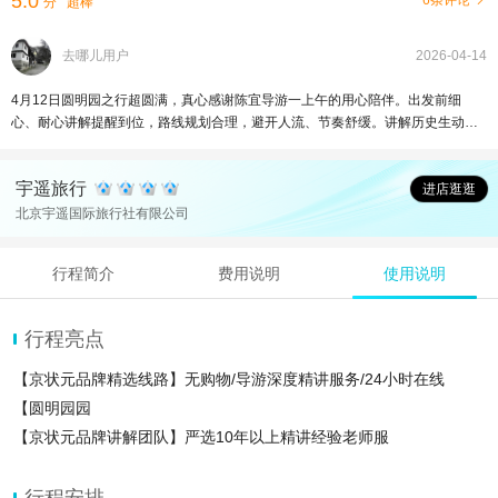
5.0
6条评论
分
超棒
去哪儿用户
2026-04-14
4月12日圆明园之行超圆满，真心感谢陈宜导游一上午的用心陪伴。出发前细
心、耐心讲解提醒到位，路线规划合理，避开人流、节奏舒缓。讲解历史生动有
趣，细节满满。全程耐心照顾、安全提醒及时，人亲和又负责。纯玩无购物，一
上午下来轻松又充实。这样靠谱的导游太难得，强烈推荐！
宇遥旅行
进店逛逛
北京宇遥国际旅行社有限公司
行程简介
费用说明
使用说明
行程亮点
【京状元品牌精选线路】无购物/导游深度精讲服务/24小时在线
【圆明园园
【京状元品牌讲解团队】严选10年以上精讲经验老师服
行程安排