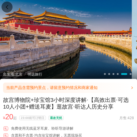

出发地:北京
明远旅行
当前产品含需预约景点，请留意预约情况和商家通知

故宫博物院+珍宝馆3小时深度讲解·【高效出票·可选
10人小团+赠送耳麦】逛故宫·听达人历史分享
20
¥
起
月售:428
23:00前可订明日
退改无忧
免费使用无线蓝牙耳麦、聆听导游讲解
礼
含票和不含票·均含珍宝馆讲解，无票现场买
礼