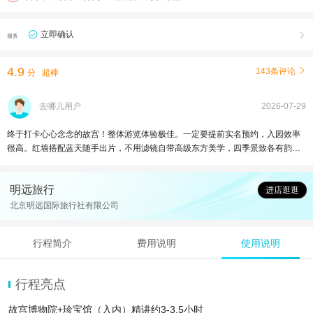
立即确认

服务
4.9
143条评论

分
超棒
去哪儿用户
2026-07-29
终于打卡心心念念的故宫！整体游览体验极佳。一定要提前实名预约，入园效率
很高。红墙搭配蓝天随手出片，不用滤镜自带高级东方美学，四季景致各有韵
味，屋檐风铃、汉白玉石阶、斑驳宫墙处处皆是风景
明远旅行
进店逛逛
北京明远国际旅行社有限公司
行程简介
费用说明
使用说明
行程亮点
故宫博物院+珍宝馆（入内）精讲约3-3.5小时