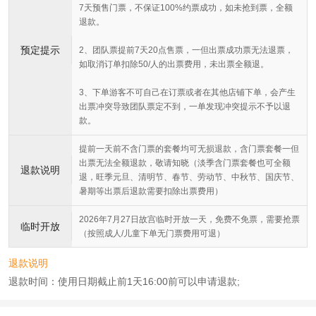
7天预售门票，不保证100%约票成功，如未抢到票，全额
退款。
预定提示
2、团队票提前7天20点售票，一但出票成功票无法退票，
如取消订单扣除50/人的出票费用，未出票全额退。
3、下单游客不可自己在订票或者在其他店铺下单，会产生
出票冲突导致团队票定不到，一单发现冲突提示不予以退
款。
提前一天前不含门票的套餐均可无损退款，含门票套餐一但
出票无法全额退款，敬请知晓（淡季含门票套餐也可全额
退款说明
退，旺季元旦、清明节、春节‌、‌劳动节、中秋节、国庆节、
暑期等出票后退款需要扣除出票费用）
2026年7月27日故宫临时开放一天，免费不免票，需要抢票
临时开放
（按照成人/儿童下单无门票费用可退）
退款说明
退款时间：使用日期截止前1天16:00前可以申请退款;