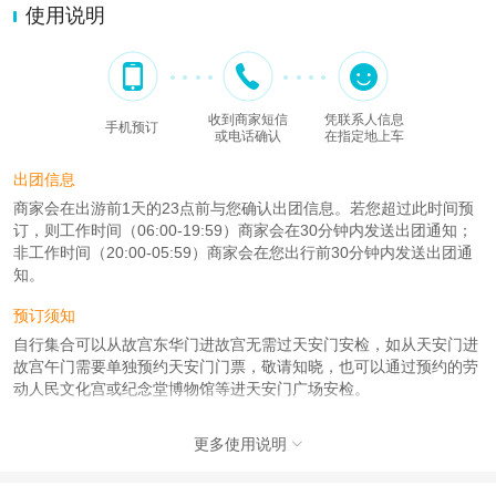
使用说明
收到商家短信
凭联系人信息
手机预订
或电话确认
在指定地上车
出团信息
商家会在出游前1天的23点前与您确认出团信息。若您超过此时间预
订，则工作时间（06:00-19:59）商家会在30分钟内发送出团通知；
非工作时间（20:00-05:59）商家会在您出行前30分钟内发送出团通
知。
预订须知
自行集合可以从故宫东华门进故宫无需过天安门安检，如从天安门进
故宫午门需要单独预约天安门门票，敬请知晓，也可以通过预约的劳
动人民文化宫或纪念堂博物馆等进天安门广场安检。
使用说明
更多使用说明

出票失败会在出游日期前六天以短信或电话告知下单手机号码，您可
以选择全额退款或者延期继续抢其他日期，请查收短信或电话。确认