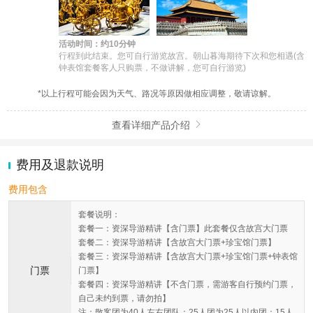
活动时间：约10分钟
行程到此结束。您可自行游览故宫。朝山暮海期待下次和您相遇(含
钟表馆套餐客人只购票，不做讲解，您可自行游览)
*以上行程可能会因为天气、路况等原因做相应调整，敬请谅解。
查看详细产品介绍

费用及退款说明
费用包含
套餐说明：
套餐一：资深导游精讲【含门票】此套餐仅含故宫大门票
套餐二：资深导游精讲【含故宫大门票+珍宝馆门票】
套餐三：资深导游精讲【含故宫大门票+珍宝馆门票+钟表馆
门票
门票】
套餐四：资深导游精讲【不含门票，需游客自行预约门票，
自己未约到票，请勿拍】
注：散客团为40人左右团队；25人团为25人以内团；15人