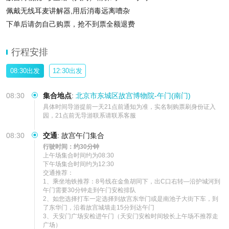
佩戴无线耳麦讲解器,用后消毒远离嘈杂
下单后请勿自己购票，抢不到票全额退费
点击立即预定即显示行程套餐，上下午可
行程安排
08:30出发
12:30出发
08:30
集合地点
:
北京市东城区故宫博物院-午门(南门)
具体时间导游提前一天21点前通知为准，实名制购票刷身份证入
园，21点前无导游联系请联系客服
08:30
交通
:
故宫午门集合
行驶时间：约30分钟
上午场集合时间约为08:30

下午场集合时间约为12:30

交通推荐：

1、乘坐地铁推荐：8号线在金鱼胡同下，出C口右转—沿护城河到
午门需要30分钟走到午门安检排队

2、如您选择打车一定选择到故宫东华门或是南池子大街下车，到
了东华门，沿着故宫城墙走15分到达午门

3、天安门广场安检进午门（天安门安检时间较长上午场不推荐走
广场）