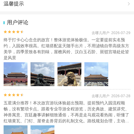
出票成功不会告知，刷下单预留证件入园参观（儿童无证件请携带户
温馨提示

口本）、导游在您出行日期前一天23点前会以短信或电话方式联系
您，告知时间以地点和集合方式，请保持手机畅通注意查收短信/电
1.去哪儿网提醒您注意人身安全，参加有一定危险性的室内或户外活
话；导游开始讲解后无法接听电话，迟到视为放弃该行程，自行游览
动（如跳伞、潜水、滑雪等）前，请务必仔细阅读
《风险提示》
。
用户评论
景区，不做任何退费。
2.为普及旅游安全知识及旅游文明公约，使您的旅程顺利圆满完成，
特制定
《去哪儿网旅游安全手册》
，请您认真阅读并切实遵守。


去哪儿用户 2026-07-29
产品说明
终于打卡心心念念的故宫！整体游览体验极佳。一定要提前实名预
持有港澳居民往返内地通行证客人，可选台胞证填写，只填写数字部
约，入园效率很高。红墙搭配蓝天随手出片，不用滤镜自带高级东方
分，把证件信息单独发个客服
美学，四季景致各有韵味，屋檐风铃、汉白玉石阶、斑驳宫墙处处皆
是风景
注意事项
如下单此产品不可多家店铺重复下单或自行抢票，因此会产生我们团
队票冲突影响我们团队名单出票，会提示，如造成此严重后果不退任
何费用。
故宫如遇节假日出票比较难，提前7天20点抢票，尽量按照所选【上/


去哪儿用户 2026-07-28
下】午出票，如遇所选场次没放票原因，没按照所选场次出票客服会
五星满分推荐！本次故宫游玩体验超出预期。提前预约入园流程顺
提前联系沟通，如造成您其他行程冲突概不负责！敬请谅解
畅，没有繁琐卡点。跟着专业导游全程游览，历史典故、建筑讲究、
神兽寓意、宫廷趣事讲解细致通俗，不再是走马观花看热闹，听懂了
查看
《工商执照信息》
红墙黄瓦、门钉、屋脊走兽背后的礼制文化。路线规划合理，主动带
我们避开人流扎堆点位，小众巷子、东筒子夹道拍照氛围感拉满，还
贴心帮忙找机位拍照。