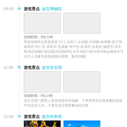
09:00
游览景点
:
故宫博物院
活动时间：约2小时
导游老师依次带您游览 午门-太和门-太和殿-中和殿-保和殿-慈宁宫-
延禧宫-景仁宫-承乾宫-交泰殿-坤宁宫-乾清宫-永寿宫-储秀宫-珍宝
馆(馆内讲解)-御花园(游览顺序以当天实际行程为准可能会根据天气
当天人流量等原因做相应调整、敬请谅解)
11:00
游览景点
:
故宫珍宝馆
活动时间：约1小时
含珍宝馆门票客人安排进馆内并讲解，下单带有珍宝馆套餐的直接
可凭证件入内，下单无珍宝馆套餐到此结束
12:00
游览景点
:
故宫钟表馆