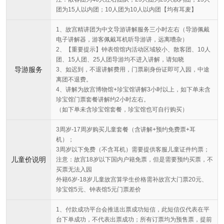
团为15人以内团；10人团为10人以内团【均有耳麦】
1、故宫精讲团为中文导游讲解服务三小时左右（导游佩戴
电子讲解器，游客佩戴耳机听导游讲，远离嘈杂）
2、【重要提示】钟表馆馆内活动区域较小、散客团、10人
团、15人团、25人团导游均不进入讲解，请知晓
导游服务
3、如迟到，不退讲解费用，门票刷身份证即可入园，中途
离团不退费。
4、讲解为故宫博物馆+珍宝馆讲解3小时以上，如下单未含
珍宝馆门票套餐讲解约2小时左右。
（如下单未含珍宝馆套餐，珍宝馆也可自行购买）
3周岁-17周岁购买儿童套餐（含讲解+预约免费票+耳
机）；
3周岁以下免费（不含耳机）需要提供客服儿童证件约票；
儿童价说明
注意：故宫18岁以下国内户籍免票，但是需要预约买票，不
买票无法入园
外籍6岁-18岁儿童故宫算学生价格需补故宫大门票20元、
珍宝馆5元、钟表馆5元门票差价
1、付款成功平台会推送出票成功短信，此短信仅代表在平
台下单成功，不代表出票成功；所有订票均为预售票，提前