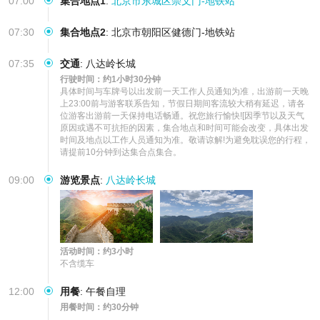
07:00
集合地点1
:
北京市东城区崇文门-地铁站
07:30
集合地点2
:
北京市朝阳区健德门-地铁站
07:35
交通
:
八达岭长城
行驶时间：约1小时30分钟
具体时间与车牌号以出发前一天工作人员通知为准，出游前一天晚
上23:00前与游客联系告知，节假日期间客流较大稍有延迟，请各
位游客出游前一天保持电话畅通。祝您旅行愉快![因季节以及天气
原因或遇不可抗拒的因素，集合地点和时间可能会改变，具体出发
时间及地点以工作人员通知为准。敬请谅解!为避免耽误您的行程，
请提前10分钟到达集合点集合。
09:00
游览景点
:
八达岭长城
活动时间：约3小时
不含缆车
12:00
用餐
:
午餐自理
用餐时间：约30分钟