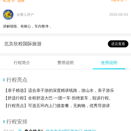
4.8
8条评论
分
超棒
去哪儿用户
2026-08-03
讲解细致、有耐心，车内整净，
北京欣程国际旅游
进店逛逛
行程简介
费用说明
使用说明
行程亮点
【亲子精选】适合亲子游的深度精讲线路，游山水，亲子游乐
【舒适行程】全程舒适大巴·一团一车·拒绝套车，耽误行程。
【行程亮点】可选五环内上门接套餐，无购物，优秀导游讲
行程安排