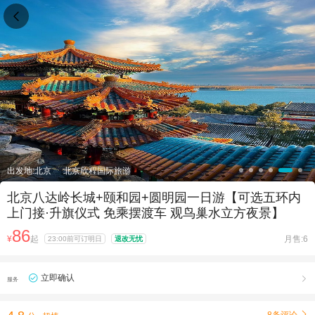

出发地:北京
北京欣程国际旅游
北京八达岭长城+颐和园+圆明园一日游【可选五环内
上门接·升旗仪式 免乘摆渡车 观鸟巢水立方夜景】
86
¥
起
月售:6
23:00前可订明日
退改无忧
立即确认

服务
