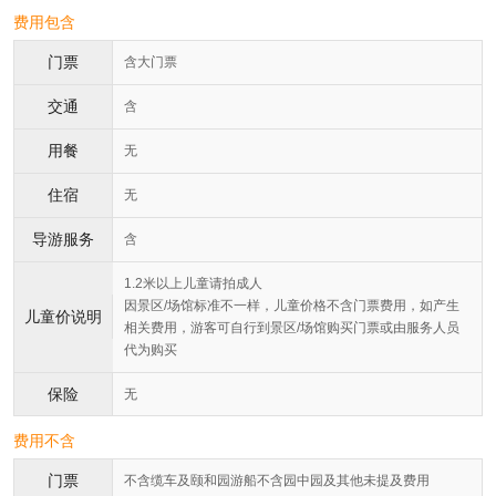
费用包含
门票
含大门票
交通
含
用餐
无
住宿
无
导游服务
含
1.2米以上儿童请拍成人
因景区/场馆标准不一样，儿童价格不含门票费用，如产生
儿童价说明
相关费用，游客可自行到景区/场馆购买门票或由服务人员
代为购买
保险
无
费用不含
门票
不含缆车及颐和园游船不含园中园及其他未提及费用