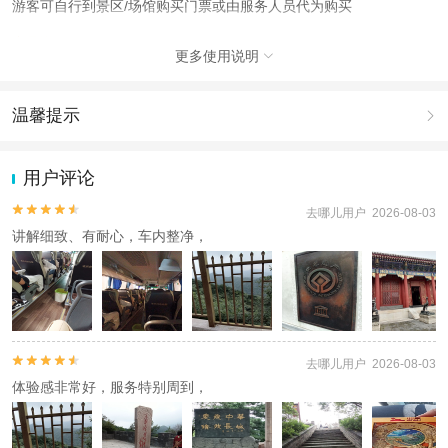
游客可自行到景区/场馆购买门票或由服务人员代为购买
产品说明
更多使用说明

1.2米以上儿童请拍成人
因景区/场馆标准不一样，儿童价格不含门票费用，如产生相关费用，
游客可自行到景区/场馆购买门票或由服务人员代为购买
温馨提示

注意事项
1.去哪儿网提醒您注意人身安全，参加有一定危险性的室内或户外活
动（如跳伞、潜水、滑雪等）前，请务必仔细阅读
《风险提示》
。
1.2米以上儿童请拍成人
用户评论
2.为普及旅游安全知识及旅游文明公约，使您的旅程顺利圆满完成，
因景区/场馆标准不一样，儿童价格不含门票费用，如产生相关费用，
特制定
《去哪儿网旅游安全手册》
，请您认真阅读并切实遵守。
游客可自行到景区/场馆购买门票或由服务人员代为购买


去哪儿用户 2026-08-03
讲解细致、有耐心，车内整净，
查看
《工商执照信息》
《特许经营许可证信息》


去哪儿用户 2026-08-03
体验感非常好，服务特别周到，