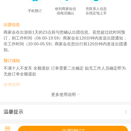
收到商家短信
凭联系人信息
手机预订
或电话确认
在指定地上车
出团信息
商家会在出游前1天的23点前与您确认出团信息。若您超过此时间预
订，则工作时间（06:00-19:59）商家会在120分钟内发送出团通知；
非工作时间（20:00-05:59）商家会在您出行前120分钟内发送出团通
知。
预订须知
不满十人不发车 全额退款 订单需要二次确定 如无工作人员确定即为
无效订单全额退款
使用说明
1：预订成功后会收到去哪网的出游短信通知，请注意查看是否有
更多使用说明

误，
2：自行集合的顾客根据出游的前一天工作人员通知的时间和地点请
提前3-5分钟到达集合
温馨提示

3：下单含接的顾客（五环内接）出游的前一天会有工作人员20:00-
22.：30分左右通知上门接的时间，请提前做好洗漱准备（含接是2位
1.去哪儿网提醒您注意人身安全，参加有一定危险性的室内或户外活
起接）

动（如跳伞、潜水、滑雪等）前，请务必仔细阅读
《风险提示》
。