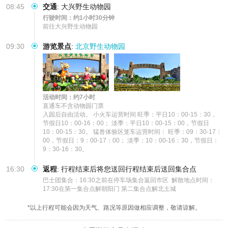
08:45
交通
:
大兴野生动物园
行驶时间：约1小时30分钟
前往大兴野生动物园
09:30
游览景点
:
北京野生动物园
活动时间：约7小时
直通车不含动物园门票

入园后自由活动。 小火车运营时间 旺季：平日10：00-15：30，
节假日10：00-16：00； 淡季：平日10：00-15：00，节假日
10：00-15：30。 猛兽体验区笼车运营时间： 旺季：09：30-17：
00，节假日：9：00-17：00； 淡季：10：00-16：30，节假日：
9：30-16：30。
16:30
返程
:
行程结束后将您送回行程结束后送回集合点
巴士团集合：16:30之前在停车场集合返回市区  解散地点时间：
17:30在第一集合点解朝阳门 第二集合点解北土城
*以上行程可能会因为天气、路况等原因做相应调整，敬请谅解。