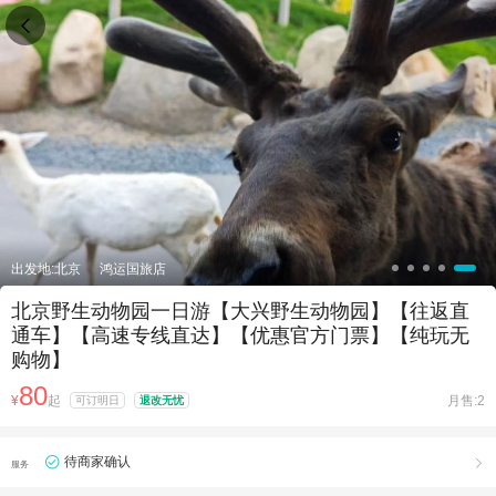

出发地:北京
鸿运国旅店
北京野生动物园一日游【大兴野生动物园】【往返直
通车】【高速专线直达】【优惠官方门票】【纯玩无
购物】
80
¥
起
月售:2
可订明日
退改无忧
待商家确认

服务