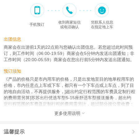
收到商家短信
凭联系人信息
手机预订
或电话确认
在指定地上车
出团信息
商家会在出游前1天的22点前与您确认出团信息。若您超过此时间预
订，则工作时间（06:00-19:59）商家会在5分钟内发送出团通知；非
工作时间（20:00-05:59）商家会在您出行前5分钟内发送出团通知。
预订须知
《产品的价格只是市内用车的价格，只是出发地至目的地单程用车的
价格，市内任意点上车或下车，都只有一个下车点或上车点，到了目
的地自由活动，不再提供服务，]超出约定行程范围的车费及定制行程
的费用需另算]苏苏出行优选车型5-15座舒适车型接送服务，超出约
定行程范围的车费及定制行程的费用需另计，超过部分按公里收费：
5座5元/公里，7座商务8元/公里；9座商务10元/公里,(为了您的出行
更多使用说明

安全考虑，我们强烈建议客人用车一天不超过12小时或300公里><<
超时/等待费用：100元/小时》[下单成功索取电话咨询详情，具体的
出游的费用联系24小时在线客服《一切个人消费以及费用包含里交
温馨提示

通，门票，用餐，住宿，都需要咨询客服》