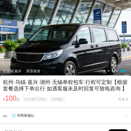

出发地:嘉兴
苏苏旅游
杭州·乌镇·嘉兴·湖州·无锡单程包车·行程可定制【根据
套餐选择下单出行·如遇客服未及时回复可致电咨询 】
100
¥
起
月售:0
23:00前可订明日
支持退款
待商家确认

服务