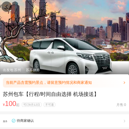

出发地:苏州
苏苏旅游
当前产品含需预约景点，请留意预约情况和商家通知

苏州包车【行程/时间自由选择 机场接送】
100
¥
起
月售:0
可订8月12日
不可退
待商家确认

服务