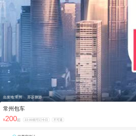
出发地:常州
苏苏旅游
常州包车
200
¥
起
22:00前可订今日
不可退