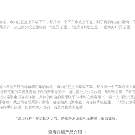
格，市内任意点上车或下车，都只有一个下车点或上车点，到了目的地自由活动，不再
另计，超过部分按公里收费：5座元/公里，7座商务8元/公里；9座商务10元/公里
是出发地至目的地单程用车的价格，市内任意点上车或下车，都只有一个下车点或上车
定行程范围的车费及定制行程的费用需另计，超过部分按公里收费：5座元/公里，7座商务
》[下单成功索取电话咨询详情，具体的出游的费用联系24小时在线客服《一切个人消费以
系客服2. 我公司会联系预订游客，确定相关出游事宜，请保持手机畅通，3. 请预订游
，请保持手机畅通，如超时仍未收到，请及时联系客服哦
*以上行程可能会因为天气、路况等原因做相应调整，敬请谅解。
查看详细产品介绍
