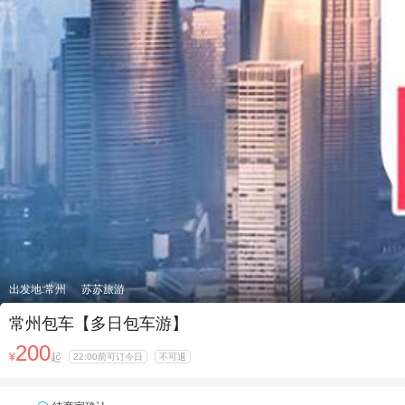
出发地:常州
苏苏旅游
常州包车【多日包车游】
200
¥
起
22:00前可订今日
不可退