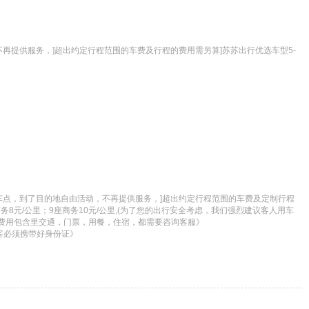
提供服务，]超出约定行程范围的车费及行程的费用需另算]苏苏出行优选车型5-
点，到了目的地自由活动，不再提供服务，]超出约定行程范围的车费及定制行程
8元/公里；9座商务10元/公里,(为了您的出行安全考虑，我们强烈建议客人用车
及费用包含里交通，门票，用餐，住宿，都需要咨询客服》

客必须携带好身份证》
