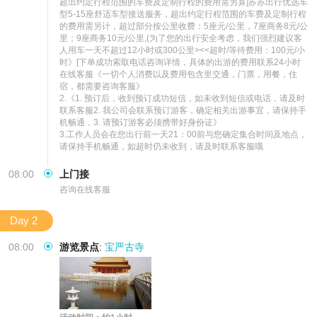
超出约定行程范围的车费及定制行程的费用需另算]苏苏出行优选车
型5-15座舒适车型接送服务，超出约定行程范围的车费及定制行程
的费用需另计，超过部分按公里收费：5座元/公里，7座商务8元/公
里；9座商务10元/公里,(为了您的出行安全考虑，我们强烈建议客
人用车一天不超过12小时或300公里><<超时/等待费用：100元/小
时》[下单成功索取电话咨询详情，具体的出游的费用联系24小时
在线客服《一切个人消费以及费用包含里交通，门票，用餐，住
宿，都需要咨询客服》

2.《1. 预订后，收到预订成功短信，如未收到短信或电话，请及时
联系客服2. 我公司会联系预订游客，确定相关出游事宜，请保持手
机畅通，3. 请预订游客必须携带好身份证》

3.工作人员会在您出行前一天21：00前与您确定集合时间及地点，
请保持手机畅通，如超时仍未收到，请及时联系客服哦
08:00
上门接
咨询在线客服
Day 2
08:00
游览景点
:
宝严古寺