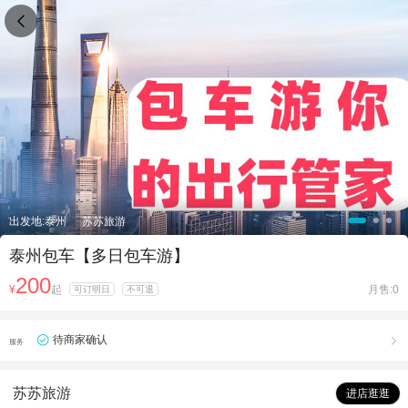

出发地:泰州
苏苏旅游
泰州包车【多日包车游】
200
¥
起
月售:0
可订明日
不可退
待商家确认

服务
苏苏旅游
进店逛逛