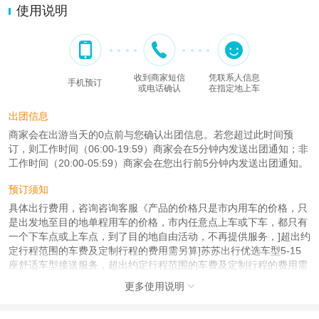
使用说明
收到商家短信
凭联系人信息
手机预订
或电话确认
在指定地上车
出团信息
商家会在出游当天的0点前与您确认出团信息。若您超过此时间预
订，则工作时间（06:00-19:59）商家会在5分钟内发送出团通知；非
工作时间（20:00-05:59）商家会在您出行前5分钟内发送出团通知。
预订须知
具体出行费用，咨询咨询客服《产品的价格只是市内用车的价格，只
是出发地至目的地单程用车的价格，市内任意点上车或下车，都只有
一个下车点或上车点，到了目的地自由活动，不再提供服务，]超出约
定行程范围的车费及定制行程的费用需另算]苏苏出行优选车型5-15
座舒适车型接送服务，超出约定行程范围的车费及定制行程的费用需
另计，超过部分按公里收费：5座元/公里，7座商务8元/公里；9座商
更多使用说明

务10元/公里,(为了您的出行安全考虑，我们强烈建议客人用车一天不
超过12小时或300公里><<超时/等待费用：100元/小时》[下单成功索