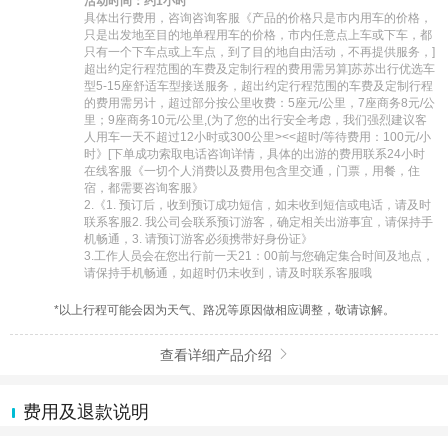
活动时间：约1小时
具体出行费用，咨询咨询客服《产品的价格只是市内用车的价格，
只是出发地至目的地单程用车的价格，市内任意点上车或下车，都
只有一个下车点或上车点，到了目的地自由活动，不再提供服务，]
超出约定行程范围的车费及定制行程的费用需另算]苏苏出行优选车
型5-15座舒适车型接送服务，超出约定行程范围的车费及定制行程
的费用需另计，超过部分按公里收费：5座元/公里，7座商务8元/公
里；9座商务10元/公里,(为了您的出行安全考虑，我们强烈建议客
人用车一天不超过12小时或300公里><<超时/等待费用：100元/小
时》[下单成功索取电话咨询详情，具体的出游的费用联系24小时
在线客服《一切个人消费以及费用包含里交通，门票，用餐，住
宿，都需要咨询客服》

2.《1. 预订后，收到预订成功短信，如未收到短信或电话，请及时
联系客服2. 我公司会联系预订游客，确定相关出游事宜，请保持手
机畅通，3. 请预订游客必须携带好身份证》

3.工作人员会在您出行前一天21：00前与您确定集合时间及地点，
请保持手机畅通，如超时仍未收到，请及时联系客服哦
*以上行程可能会因为天气、路况等原因做相应调整，敬请谅解。
查看详细产品介绍

费用及退款说明