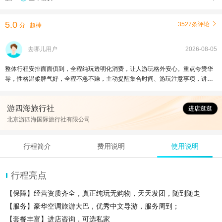
5.0
3527条评论

分
超棒
去哪儿用户
2026-08-05
整体行程安排面面俱到，全程纯玩透明化消费，让人游玩格外安心。重点夸赞华
导，性格温柔脾气好，全程不急不躁，主动提醒集合时间、游玩注意事项，讲解
细致有条理，语言凝练好听，不会冗长乏味。缆车大大降低爬长城体力消耗，游
玩更尽兴；颐和园步步是景，皇家园林韵味十足；圆明园兼具自然风光与历史厚
游四海旅行社
重感，勿忘国耻，砥砺前行，一次圆满的北京一日游。
进店逛逛
北京游四海国际旅行社有限公司
行程简介
费用说明
使用说明
行程亮点
【保障】经营资质齐全，真正纯玩无购物，天天发团，随到随走
【服务】豪华空调旅游大巴，优秀中文导游，服务周到；
【套餐丰富】进店咨询，可选私家