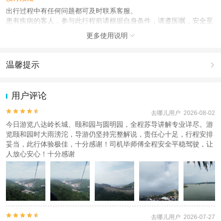
出行过程中有任何问题都可及时联系客服。
患有疾病的客人，参与此行程前请根据自身条件，请遵医嘱，安全至
上，谨慎出行！
更多使用说明

出游年龄超过 65 周岁(含)的客人，需要咨询确认。
出游年龄大于 65 周岁(含)的客人，需要至少1名成人旅客全程陪同。
出游年龄低于 18 周岁(含)的客人，需要至少1名成人旅客全程陪同。
温馨提示

使用说明
1.去哪儿网提醒您注意人身安全，参加有一定危险性的室内或户外活
1、含接套餐为小车接站送往集合点，无送站服务;
动（如跳伞、潜水、滑雪等）前，请务必仔细阅读
《风险提示》
。
用户评论
2、此行程门票均为首道大门票，不含小景点门票
2.为普及旅游安全知识及旅游文明公约，使您的旅程顺利圆满完成，
3、出游请携带好相关证件（身份证）进入景区直接刷身份证入园即
特制定
《去哪儿网旅游安全手册》
，请您认真阅读并切实遵守。


去哪儿用户 2026-08-02
可，无需换票。
今日游览八达岭长城、颐和园与圆明园，全程苏导讲解专业详尽。游
览颐和园时大雨滂沱，导游仍坚持完整解说，责任心十足，行程安排
产品说明
妥当，此行体验极佳，十分感谢！司机毕师傅全程安全平稳驾驶，让
1、此产品集合时间仅供参考，旺季景区排队时间太长，导游会根据
人放心安心！十分感谢
当天实际情况对集合时间发车时间作出调整，敬请悉知。
2、本行程的景点门票为旅行社折扣价，持优待证件（如学生证）产
生折扣退费的，按实际差额（实际差额=退费项目旅行社折扣价-优待
优惠价）由旅行社退还。
人群说明


去哪儿用户 2026-07-27