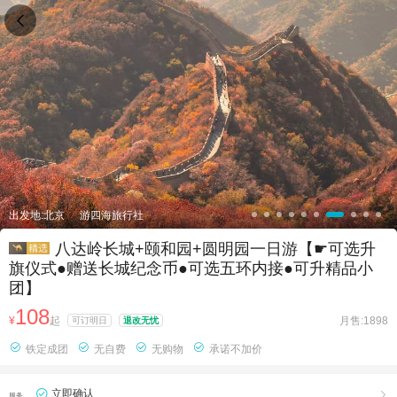

出发地:北京
游四海旅行社
八达岭长城+颐和园+圆明园一日游【☛可选升
旗仪式●赠送长城纪念币●可选五环内接●可升精品小
团】
108
¥
起
月售:1898
可订明日
退改无忧




铁定成团
无自费
无购物
承诺不加价
立即确认

服务