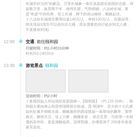
长城非好汉的”的豪迈。万里长城象一条巨龙盘踞在祖国的北面，绵
延数万里，纵贯两千年，雄伟壮观，气势磅礴。八达岭长城，更
是“奇迹”中的经典，登上长城，脚下的崇山峻岭，蜿蜒起伏。

🚩八达岭长城缆车费用往返140元/人，单程100元/人，自愿自理，
绝无强迫!(缆车可以坐到北七楼，然后需要您自行徒步到北八楼，
不直接坐到顶)
12:00
交通
:
前往颐和园
行驶时间：约1小时20分钟
时长约1小时20分
13:30
游览景点
:
颐和园
活动时间：约2小时
🚩参观宛如人间仙境的皇家园林—【颐和园】（约 120 分钟），颐
和园主要由寿山和昆明湖两部分组成。昆 明湖中，宏大的十七孔桥
如长虹偃月倒映水面，蜿蜓曲折的西堤犹如一条翠绿的飘带，萦带
南北，横绝天汉，堤上六桥，婀娜多姿， 形态互异；与前湖一水相
通的苏州街，更是酒幌临风，店肆熙攘，仿佛置身于 200多年前皇
家买卖街。