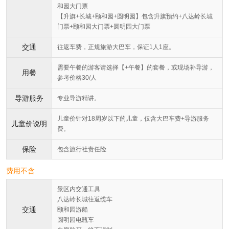
和园大门票
【升旗+长城+颐和园+圆明园】包含升旗预约+八达岭长城
门票+颐和园大门票+圆明园大门票
交通
往返车费，正规旅游大巴车，保证1人1座。
需要午餐的游客请选择【+午餐】的套餐，或现场补导游，
用餐
参考价格30/人
导游服务
专业导游精讲。
儿童价针对18周岁以下的儿童，仅含大巴车费+导游服务
儿童价说明
费。
保险
包含旅行社责任险
费用不含
景区内交通工具
八达岭长城往返缆车
交通
颐和园游船
圆明园电瓶车