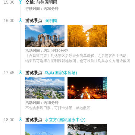
15:30
交通
:
前往圆明园
行驶时间：约20分钟
16:00
游览景点
:
圆明园
活动时间：约1小时30分钟
【含首道门票】到达景区后导游会简单讲解，之后游客自由活动。

结束后可选择在圆明园就地散团，也可以前往鸟巢水立方附近散团
17:45
游览景点
:
鸟巢(国家体育场)
活动时间：约15分钟
不包含参观门票，可打卡外景，就地散团
18:00
游览景点
:
水立方(国家游泳中心)